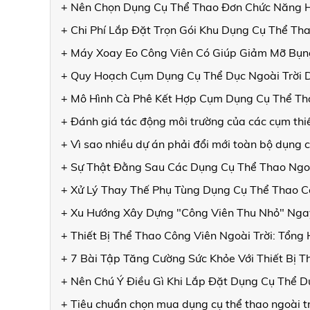
+ Nên Chọn Dụng Cụ Thể Thao Đơn Chức Năng 
+ Chi Phí Lắp Đặt Trọn Gói Khu Dụng Cụ Thể Th
+ Máy Xoay Eo Công Viên Có Giúp Giảm Mỡ Bụn
+ Quy Hoạch Cụm Dụng Cụ Thể Dục Ngoài Trời 
+ Mô Hình Cà Phê Kết Hợp Cụm Dụng Cụ Thể Tha
+ Đánh giá tác động môi trường của các cụm thiết
+ Vì sao nhiều dự án phải đổi mới toàn bộ dụng 
+ Sự Thật Đằng Sau Các Dụng Cụ Thể Thao Ngoài
+ Xử Lý Thay Thế Phụ Tùng Dụng Cụ Thể Thao C
+ Xu Hướng Xây Dựng "Công Viên Thu Nhỏ" Ngay
+ Thiết Bị Thể Thao Công Viên Ngoài Trời: Tổng
+ 7 Bài Tập Tăng Cường Sức Khỏe Với Thiết Bị 
+ Nên Chú Ý Điều Gì Khi Lắp Đặt Dụng Cụ Thể Dụ
+ Tiêu chuẩn chọn mua dụng cụ thể thao ngoài t