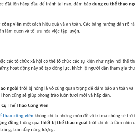
ược đặt lên hàng đầu để tránh tai nạn, đảm bảo
dụng cụ thể thao ngo
c công viên
một cách hiệu quả và an toàn. Các bảng hướng dẫn rõ ràn
ân làm quen và tối ưu hóa việc tập luyện.
ặc các tổ chức xã hội có thể tổ chức các sự kiện như ngày hội thể th
hững hoạt động này sẽ tạo động lực, khích lệ người dân tham gia th
ao ngoài trời
bị hỏng là vô cùng quan trọng để đảm bảo an toàn và t
i hơn cũng sẽ giúp phong trào luôn tươi mới và hấp dẫn.
 Cụ Thể Thao Công Viên
ể thao công viên
không chỉ là những món đồ vô tri mà chúng sẽ trở
cộng đồng
thông qua
thiết bị thể thao ngoài trời
chính là tầm nhìn 
tráng, tràn đầy năng lượng.