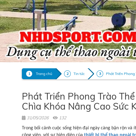
Trang chủ
Tin tức
Phát Triển Phong
Phát Triển Phong Trào Th
Chìa Khóa Nâng Cao Sức K
31/05/2026
132
Trong bối cảnh cuộc sống hiện đại ngày càng bận rộn và í
công viên, với sự hiện diện của
thiết bị thể thao ngoài t