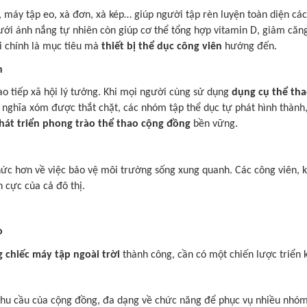
, máy tập eo, xà đơn, xà kép… giúp người tập rèn luyện toàn diện cá
ưới ánh nắng tự nhiên còn giúp cơ thể tổng hợp vitamin D, giảm căng 
i chính là mục tiêu mà
thiết bị thể dục công viên
hướng đến.
h
iao tiếp xã hội lý tưởng. Khi mọi người cùng sử dụng
dụng cụ thể tha
ng nghĩa xóm được thắt chặt, các nhóm tập thể dục tự phát hình thà
hát triển phong trào thể thao cộng đồng
bền vững.
 thức hơn về việc bảo vệ môi trường sống xung quanh. Các công viên,
 cực của cả đô thị.
o
 chiếc máy tập ngoài trời
thành công, cần có một chiến lược triển k
hu cầu của cộng đồng, đa dạng về chức năng để phục vụ nhiều nhóm