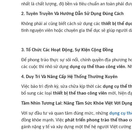
nhất là chất lượng, độ bền và tiêu chuẩn an toàn phải đ
2. Tuyên Truyền Và Hướng Dẫn Sử Dụng Đúng Cách
Không phải ai cũng biết cách sử dụng các
thiết bị thể dụ
tình nguyện viên hoặc chuyên gia thể dục sẽ giúp người d
3. Tổ Chức Các Hoạt Động, Sự Kiện Cộng Đồng
Để phong trào thực sự sôi nổi, chính quyền địa phương ho
các cuộc thi nhỏ sử dụng
dụng cụ thể thao công viên
. N
4. Duy Trì Và Nâng Cấp Hệ Thống Thường Xuyên
Việc bảo trì định kỳ, sửa chữa kịp thời các
dụng cụ thể th
bổ sung các loại
thiết bị thể thao công viên
mới, hiện đạ
Tầm Nhìn Tương Lai: Nâng Tầm Sức Khỏe Việt Với Dụng
Với sự đầu tư và quan tâm đúng mức, những
dụng cụ th
đồng khỏe mạnh. Việc
phát triển phong trào thể thao 
gánh nặng y tế và xây dựng một thế hệ người Việt cường 