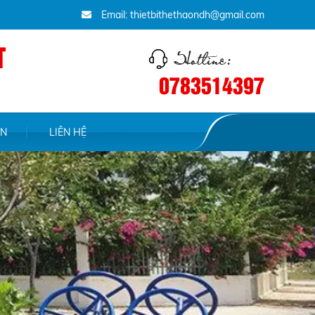
Email: thietbithethaondh@gmail.com
T
0783514397
ỆN
LIÊN HỆ