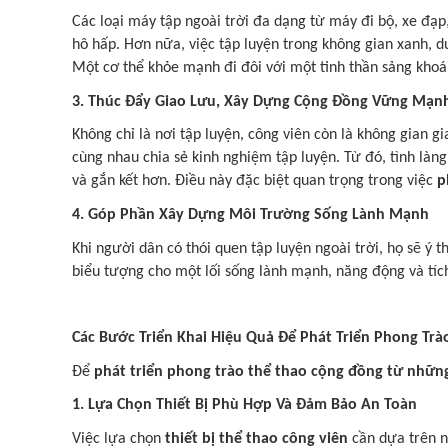
Các loại máy tập ngoài trời đa dạng từ máy đi bộ, xe đạp
hô hấp. Hơn nữa, việc tập luyện trong không gian xanh, d
Một cơ thể khỏe mạnh đi đôi với một tinh thần sảng khoá
3. Thúc Đẩy Giao Lưu, Xây Dựng Cộng Đồng Vững Mạn
Không chỉ là nơi tập luyện, công viên còn là không gian g
cùng nhau chia sẻ kinh nghiệm tập luyện. Từ đó, tình là
và gắn kết hơn. Điều này đặc biệt quan trọng trong việc
p
4. Góp Phần Xây Dựng Môi Trường Sống Lành Mạnh
Khi người dân có thói quen tập luyện ngoài trời, họ sẽ ý
biểu tượng cho một lối sống lành mạnh, năng động và tích
Các Bước Triển Khai Hiệu Quả Để Phát Triển Phong Trà
Để
phát triển phong trào thể thao cộng đồng từ những
1. Lựa Chọn Thiết Bị Phù Hợp Và Đảm Bảo An Toàn
Việc lựa chọn
thiết bị thể thao công viên
cần dựa trên n