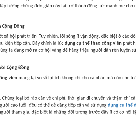
 tập tưởng chừng đơn giản này lại trở thành động lực mạnh mẽ cho
m Cộng Đồng
xã hội phát triển. Tuy nhiên, lối sống ít vận động, đặc biệt ở các đ
u kiện tiếp cận. Đây chính là lúc
dụng cụ thể thao công viên
phát hu
húng ta đang mở ra cơ hội vàng để hàng triệu người dân rèn luyện s
 Với Cộng Đồng
công viên
mang lại vô số lợi ích không chỉ cho cá nhân mà còn cho toà
. Chúng loại bỏ rào cản về chi phí, thời gian di chuyển và thậm chí cả
người cao tuổi, đều có thể dễ dàng tiếp cận và sử dụng
dụng cụ thể 
 người tham gia, đặc biệt là những đối tượng trước đây ít có cơ hội t