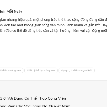
Hơn Mỗi Ngày
iản nhưng hiệu quả, một phong trào thể thao cộng đồng đang dần đ
ình kiến tạo một không gian sống văn minh, lành mạnh và gắn kết. H
dân đều có thể dễ dàng tiếp cận và tận hưởng niềm vui vận động m
thể thao công viên
thiết bị thể dục công viên
dụng cụ thể thao ngoài trời
Giới Với Dụng Củ Thể Thao Công Viên
Công Viên Cho Vóc Dáng Người Việt Nam