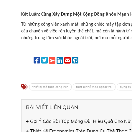
Kết Luận: Cùng Xây Dựng Một Cộng Đồng Khỏe Mạnh 
Từ những công viên xanh mát, những chiếc máy tập đơn g
câu chuyện về việc rèn luyện thể chất, mà còn là hành tr
những trung tâm sức khỏe ngoài trời, nơi mà mỗi người 
thiết bị thể thao công viên
thiết bị thể thao ngoài trời
dụng cụ 
BÀI VIẾT LIÊN QUAN
+ Gợi Ý Các Bài Tập Mông Đùi Hiệu Quả Cho Nữ 
+ Thiết Kế Ergonomics Trên Dụng Cụ Thể Thao 