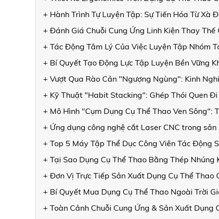
+ Hành Trình Tự Luyện Tập: Sự Tiến Hóa Từ Xà
+ Đánh Giá Chuỗi Cung Ứng Linh Kiện Thay Thế
+ Tác Động Tâm Lý Của Việc Luyện Tập Nhóm T
+ Bí Quyết Tạo Động Lực Tập Luyện Bền Vững Kh
+ Vượt Qua Rào Cản "Ngượng Ngùng": Kinh Nghi
+ Kỹ Thuật "Habit Stacking": Ghép Thói Quen Đ
+ Mô Hình "Cụm Dụng Cụ Thể Thao Ven Sông": T
+ Ứng dụng công nghệ cắt Laser CNC trong sản 
+ Top 5 Máy Tập Thể Dục Công Viên Tác Động 
+ Tại Sao Dụng Cụ Thể Thao Bằng Thép Nhúng
+ Đơn Vị Trực Tiếp Sản Xuất Dụng Cụ Thể Thao
+ Bí Quyết Mua Dụng Cụ Thể Thao Ngoài Trời Gi
+ Toàn Cảnh Chuỗi Cung Ứng & Sản Xuất Dụng C