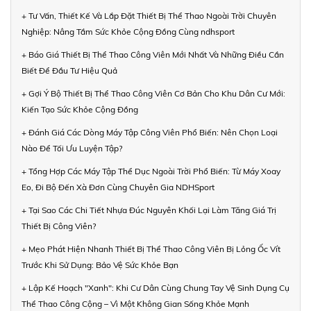
+ Tư Vấn, Thiết Kế Và Lắp Đặt Thiết Bị Thể Thao Ngoài Trời Chuyên
Nghiệp: Nâng Tầm Sức Khỏe Cộng Đồng Cùng ndhsport
+ Báo Giá Thiết Bị Thể Thao Công Viên Mới Nhất Và Những Điều Cần
Biết Để Đầu Tư Hiệu Quả
+ Gợi Ý Bộ Thiết Bị Thể Thao Công Viên Cơ Bản Cho Khu Dân Cư Mới:
Kiến Tạo Sức Khỏe Cộng Đồng
+ Đánh Giá Các Dòng Máy Tập Công Viên Phổ Biến: Nên Chọn Loại
Nào Để Tối Ưu Luyện Tập?
+ Tổng Hợp Các Máy Tập Thể Dục Ngoài Trời Phổ Biến: Từ Máy Xoay
Eo, Đi Bộ Đến Xà Đơn Cùng Chuyên Gia NDHSport
+ Tại Sao Các Chi Tiết Nhựa Đúc Nguyên Khối Lại Làm Tăng Giá Trị
Thiết Bị Công Viên?
+ Mẹo Phát Hiện Nhanh Thiết Bị Thể Thao Công Viên Bị Lỏng Ốc Vít
Trước Khi Sử Dụng: Bảo Vệ Sức Khỏe Bạn
+ Lập Kế Hoạch "Xanh": Khi Cư Dân Cùng Chung Tay Vệ Sinh Dụng Cụ
Thể Thao Công Cộng – Vì Một Không Gian Sống Khỏe Mạnh