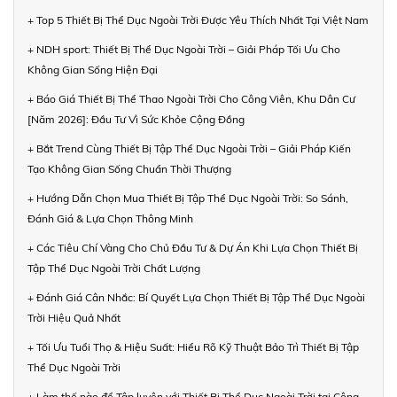
+ Top 5 Thiết Bị Thể Dục Ngoài Trời Được Yêu Thích Nhất Tại Việt Nam
+ NDH sport: Thiết Bị Thể Dục Ngoài Trời – Giải Pháp Tối Ưu Cho
Không Gian Sống Hiện Đại
+ Báo Giá Thiết Bị Thể Thao Ngoài Trời Cho Công Viên, Khu Dân Cư
[Năm 2026]: Đầu Tư Vì Sức Khỏe Cộng Đồng
+ Bắt Trend Cùng Thiết Bị Tập Thể Dục Ngoài Trời – Giải Pháp Kiến
Tạo Không Gian Sống Chuẩn Thời Thượng
+ Hướng Dẫn Chọn Mua Thiết Bị Tập Thể Dục Ngoài Trời: So Sánh,
Đánh Giá & Lựa Chọn Thông Minh
+ Các Tiêu Chí Vàng Cho Chủ Đầu Tư & Dự Án Khi Lựa Chọn Thiết Bị
Tập Thể Dục Ngoài Trời Chất Lượng
+ Đánh Giá Cân Nhắc: Bí Quyết Lựa Chọn Thiết Bị Tập Thể Dục Ngoài
Trời Hiệu Quả Nhất
+ Tối Ưu Tuổi Thọ & Hiệu Suất: Hiểu Rõ Kỹ Thuật Bảo Trì Thiết Bị Tập
Thể Dục Ngoài Trời
+ Làm thế nào để Tập luyện với Thiết Bị Thể Dục Ngoài Trời tại Công