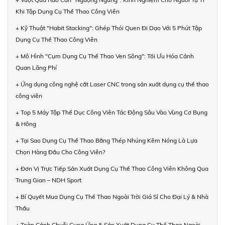
Khi Tập Dụng Cụ Thể Thao Công Viên
+ Kỹ Thuật "Habit Stacking": Ghép Thói Quen Đi Dạo Với 5 Phút Tập
Dụng Cụ Thể Thao Công Viên
+ Mô Hình "Cụm Dụng Cụ Thể Thao Ven Sông": Tối Ưu Hóa Cảnh
Quan Lãng Phí
+ Ứng dụng công nghệ cắt Laser CNC trong sản xuất dụng cụ thể thao
công viên
+ Top 5 Máy Tập Thể Dục Công Viên Tác Động Sâu Vào Vùng Cơ Bụng
& Hông
+ Tại Sao Dụng Cụ Thể Thao Bằng Thép Nhúng Kẽm Nóng Là Lựa
Chọn Hàng Đầu Cho Công Viên?
+ Đơn Vị Trực Tiếp Sản Xuất Dụng Cụ Thể Thao Công Viên Không Qua
Trung Gian – NDH Sport
+ Bí Quyết Mua Dụng Cụ Thể Thao Ngoài Trời Giá Sỉ Cho Đại Lý & Nhà
Thầu
+ Toàn Cảnh Chuỗi Cung Ứng & Sản Xuất Dụng Cụ Thể Thao Ngoài