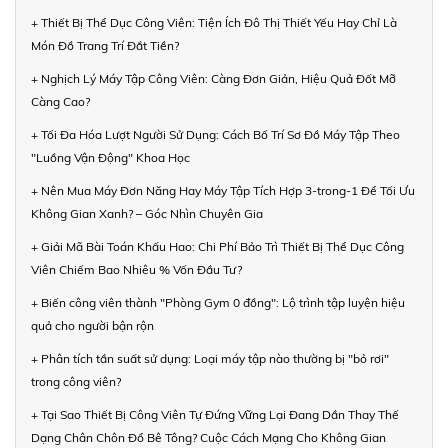
+ Thiết Bị Thể Dục Công Viên: Tiện Ích Đô Thị Thiết Yếu Hay Chỉ Là
Món Đồ Trang Trí Đắt Tiền?
+ Nghịch Lý Máy Tập Công Viên: Càng Đơn Giản, Hiệu Quả Đốt Mỡ
Càng Cao?
+ Tối Đa Hóa Lượt Người Sử Dụng: Cách Bố Trí Sơ Đồ Máy Tập Theo
"Luồng Vận Động" Khoa Học
+ Nên Mua Máy Đơn Năng Hay Máy Tập Tích Hợp 3-trong-1 Để Tối Ưu
Không Gian Xanh? – Góc Nhìn Chuyên Gia
+ Giải Mã Bài Toán Khấu Hao: Chi Phí Bảo Trì Thiết Bị Thể Dục Công
Viên Chiếm Bao Nhiêu % Vốn Đầu Tư?
+ Biến công viên thành "Phòng Gym 0 đồng": Lộ trình tập luyện hiệu
quả cho người bận rộn
+ Phân tích tần suất sử dụng: Loại máy tập nào thường bị "bỏ rơi"
trong công viên?
+ Tại Sao Thiết Bị Công Viên Tự Đứng Vững Lại Đang Dần Thay Thế
Dạng Chân Chôn Đổ Bê Tông? Cuộc Cách Mạng Cho Không Gian