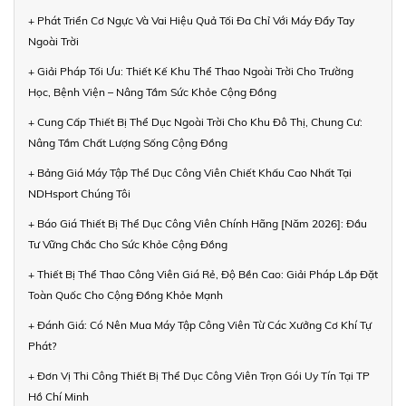
+ Phát Triển Cơ Ngực Và Vai Hiệu Quả Tối Đa Chỉ Với Máy Đẩy Tay
Ngoài Trời
+ Giải Pháp Tối Ưu: Thiết Kế Khu Thể Thao Ngoài Trời Cho Trường
Học, Bệnh Viện – Nâng Tầm Sức Khỏe Cộng Đồng
+ Cung Cấp Thiết Bị Thể Dục Ngoài Trời Cho Khu Đô Thị, Chung Cư:
Nâng Tầm Chất Lượng Sống Cộng Đồng
+ Bảng Giá Máy Tập Thể Dục Công Viên Chiết Khấu Cao Nhất Tại
NDHsport Chúng Tôi
+ Báo Giá Thiết Bị Thể Dục Công Viên Chính Hãng [Năm 2026]: Đầu
Tư Vững Chắc Cho Sức Khỏe Cộng Đồng
+ Thiết Bị Thể Thao Công Viên Giá Rẻ, Độ Bền Cao: Giải Pháp Lắp Đặt
Toàn Quốc Cho Cộng Đồng Khỏe Mạnh
+ Đánh Giá: Có Nên Mua Máy Tập Công Viên Từ Các Xưởng Cơ Khí Tự
Phát?
+ Đơn Vị Thi Công Thiết Bị Thể Dục Công Viên Trọn Gói Uy Tín Tại TP
Hồ Chí Minh