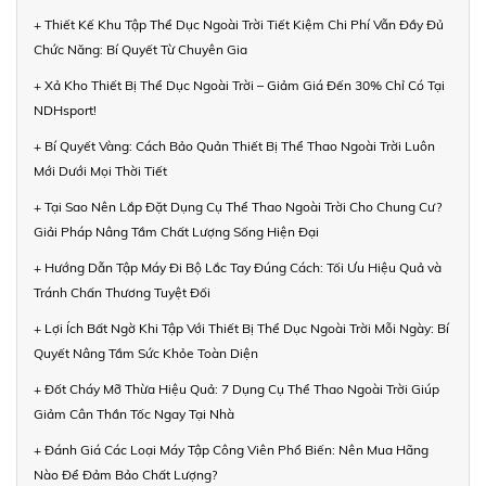
+ Thiết Kế Khu Tập Thể Dục Ngoài Trời Tiết Kiệm Chi Phí Vẫn Đầy Đủ
Chức Năng: Bí Quyết Từ Chuyên Gia
+ Xả Kho Thiết Bị Thể Dục Ngoài Trời – Giảm Giá Đến 30% Chỉ Có Tại
NDHsport!
+ Bí Quyết Vàng: Cách Bảo Quản Thiết Bị Thể Thao Ngoài Trời Luôn
Mới Dưới Mọi Thời Tiết
+ Tại Sao Nên Lắp Đặt Dụng Cụ Thể Thao Ngoài Trời Cho Chung Cư?
Giải Pháp Nâng Tầm Chất Lượng Sống Hiện Đại
+ Hướng Dẫn Tập Máy Đi Bộ Lắc Tay Đúng Cách: Tối Ưu Hiệu Quả và
Tránh Chấn Thương Tuyệt Đối
+ Lợi Ích Bất Ngờ Khi Tập Với Thiết Bị Thể Dục Ngoài Trời Mỗi Ngày: Bí
Quyết Nâng Tầm Sức Khỏe Toàn Diện
+ Đốt Cháy Mỡ Thừa Hiệu Quả: 7 Dụng Cụ Thể Thao Ngoài Trời Giúp
Giảm Cân Thần Tốc Ngay Tại Nhà
+ Đánh Giá Các Loại Máy Tập Công Viên Phổ Biến: Nên Mua Hãng
Nào Để Đảm Bảo Chất Lượng?