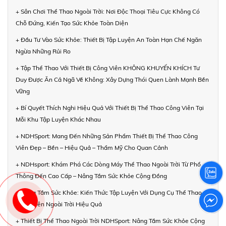
+ Sân Chơi Thể Thao Ngoài Trời: Nơi Độc Thoại Tiêu Cực Không Có
Chỗ Đứng, Kiến Tạo Sức Khỏe Toàn Diện
+ Đầu Tư Vào Sức Khỏe: Thiết Bị Tập Luyện An Toàn Hạn Chế Ngăn
Ngừa Những Rủi Ro
+ Tập Thể Thao Với Thiết Bị Công Viên KHÔNG KHUYẾN KHÍCH Tư
Duy Được Ăn Cả Ngã Về Không: Xây Dựng Thói Quen Lành Mạnh Bền
Vững
+ Bí Quyết Thích Nghi Hiệu Quả Với Thiết Bị Thể Thao Công Viên Tại
Mỗi Khu Tập Luyện Khác Nhau
+ NDHSport: Mang Đến Những Sản Phẩm Thiết Bị Thể Thao Công
Viên Đẹp – Bền – Hiệu Quả – Thẩm Mỹ Cho Quan Cảnh
+ NDHsport: Khám Phá Các Dòng Máy Thể Thao Ngoài Trời Từ Phổ
Thông Đến Cao Cấp – Nâng Tầm Sức Khỏe Cộng Đồng
+ Nâng Tầm Sức Khỏe: Kiến Thức Tập Luyện Với Dụng Cụ Thể Thao
Công Viên Ngoài Trời Hiệu Quả
+ Thiết Bị Thể Thao Ngoài Trời NDHSport: Nâng Tầm Sức Khỏe Cộng