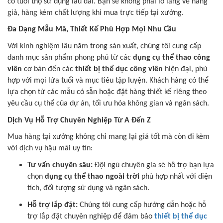
có tuổi thọ sử dụng lâu dài. Bạn sẽ không phải lo lắng về hàng
giả, hàng kém chất lượng khi mua trực tiếp tại xưởng.
Đa Dạng Mẫu Mã, Thiết Kế Phù Hợp Mọi Nhu Cầu
Với kinh nghiệm lâu năm trong sản xuất, chúng tôi cung cấp
danh mục sản phẩm phong phú từ các
dụng cụ thể thao công
viên
cơ bản đến các
thiết bị thể dục công viên
hiện đại, phù
hợp với mọi lứa tuổi và mục tiêu tập luyện. Khách hàng có thể
lựa chọn từ các mẫu có sẵn hoặc đặt hàng thiết kế riêng theo
yêu cầu cụ thể của dự án, tối ưu hóa không gian và ngân sách.
Dịch Vụ Hỗ Trợ Chuyên Nghiệp Từ A Đến Z
Mua hàng tại xưởng không chỉ mang lại giá tốt mà còn đi kèm
với dịch vụ hậu mãi uy tín:
Tư vấn chuyên sâu:
Đội ngũ chuyên gia sẽ hỗ trợ bạn lựa
chọn
dụng cụ thể thao ngoài trời
phù hợp nhất với diện
tích, đối tượng sử dụng và ngân sách.
Hỗ trợ lắp đặt:
Chúng tôi cung cấp hướng dẫn hoặc hỗ
trợ lắp đặt chuyên nghiệp để đảm bảo
thiết bị thể dục