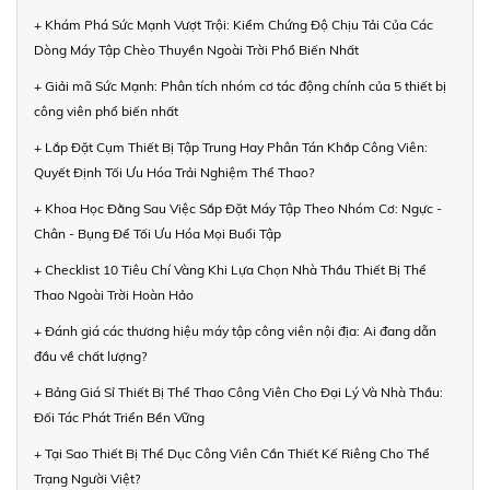
+ Khám Phá Sức Mạnh Vượt Trội: Kiểm Chứng Độ Chịu Tải Của Các
Dòng Máy Tập Chèo Thuyền Ngoài Trời Phổ Biến Nhất
+ Giải mã Sức Mạnh: Phân tích nhóm cơ tác động chính của 5 thiết bị
công viên phổ biến nhất
+ Lắp Đặt Cụm Thiết Bị Tập Trung Hay Phân Tán Khắp Công Viên:
Quyết Định Tối Ưu Hóa Trải Nghiệm Thể Thao?
+ Khoa Học Đằng Sau Việc Sắp Đặt Máy Tập Theo Nhóm Cơ: Ngực -
Chân - Bụng Để Tối Ưu Hóa Mọi Buổi Tập
+ Checklist 10 Tiêu Chí Vàng Khi Lựa Chọn Nhà Thầu Thiết Bị Thể
Thao Ngoài Trời Hoàn Hảo
+ Đánh giá các thương hiệu máy tập công viên nội địa: Ai đang dẫn
đầu về chất lượng?
+ Bảng Giá Sỉ Thiết Bị Thể Thao Công Viên Cho Đại Lý Và Nhà Thầu:
Đối Tác Phát Triển Bền Vững
+ Tại Sao Thiết Bị Thể Dục Công Viên Cần Thiết Kế Riêng Cho Thể
Trạng Người Việt?