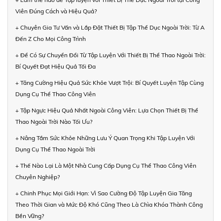
Viên Đúng Cách và Hiệu Quả?
+ Chuyên Gia Tư Vấn và Lắp Đặt Thiết Bị Tập Thể Dục Ngoài Trời: Từ A
Đến Z Cho Mọi Công Trình
+ Để Có Sự Chuyển Đổi Từ Tập Luyện Với Thiết Bị Thể Thao Ngoài Trời:
Bí Quyết Đạt Hiệu Quả Tối Đa
+ Tăng Cường Hiệu Quả Sức Khỏe Vượt Trội: Bí Quyết Luyện Tập Cùng
Dụng Cụ Thể Thao Công Viên
+ Tập Ngực Hiệu Quả Nhất Ngoài Công Viên: Lựa Chọn Thiết Bị Thể
Thao Ngoài Trời Nào Tối Ưu?
+ Nâng Tầm Sức Khỏe Những Lưu Ý Quan Trọng Khi Tập Luyện Với
Dụng Cụ Thể Thao Ngoài Trời
+ Thế Nào Lại Là Một Nhà Cung Cấp Dụng Cụ Thể Thao Công Viên
Chuyên Nghiệp?
+ Chinh Phục Mọi Giới Hạn: Vì Sao Cường Độ Tập Luyện Gia Tăng
Theo Thời Gian và Mức Độ Khó Cũng Theo Là Chìa Khóa Thành Công
Bền Vững?