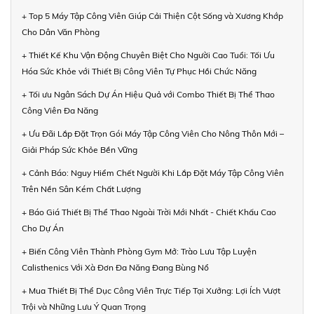
+ Top 5 Máy Tập Công Viên Giúp Cải Thiện Cột Sống và Xương Khớp
Cho Dân Văn Phòng
+ Thiết Kế Khu Vận Động Chuyên Biệt Cho Người Cao Tuổi: Tối Ưu
Hóa Sức Khỏe với Thiết Bị Công Viên Tự Phục Hồi Chức Năng
+ Tối ưu Ngân Sách Dự Án Hiệu Quả với Combo Thiết Bị Thể Thao
Công Viên Đa Năng
+ Ưu Đãi Lắp Đặt Trọn Gói Máy Tập Công Viên Cho Nông Thôn Mới –
Giải Pháp Sức Khỏe Bền Vững
+ Cảnh Báo: Nguy Hiểm Chết Người Khi Lắp Đặt Máy Tập Công Viên
Trên Nền Sân Kém Chất Lượng
+ Báo Giá Thiết Bị Thể Thao Ngoài Trời Mới Nhất - Chiết Khấu Cao
Cho Dự Án
+ Biến Công Viên Thành Phòng Gym Mở: Trào Lưu Tập Luyện
Calisthenics Với Xà Đơn Đa Năng Đang Bùng Nổ
+ Mua Thiết Bị Thể Dục Công Viên Trực Tiếp Tại Xưởng: Lợi Ích Vượt
Trội và Những Lưu Ý Quan Trọng