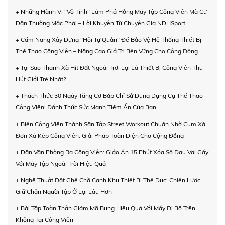
+ Những Hành Vi "Vô Tình" Làm Phá Hỏng Máy Tập Công Viên Mà Cư
Dân Thường Mắc Phải – Lời Khuyên Từ Chuyên Gia NDHSport
+ Cẩm Nang Xây Dựng "Hội Tự Quản" Để Bảo Vệ Hệ Thống Thiết Bị
Thể Thao Công Viên – Nâng Cao Giá Trị Bền Vững Cho Cộng Đồng
+ Tại Sao Thanh Xà Hít Đất Ngoài Trời Lại Là Thiết Bị Công Viên Thu
Hút Giới Trẻ Nhất?
+ Thách Thức 30 Ngày Tăng Cơ Bắp Chỉ Sử Dụng Dụng Cụ Thể Thao
Công Viên: Đánh Thức Sức Mạnh Tiềm Ẩn Của Bạn
+ Biến Công Viên Thành Sân Tập Street Workout Chuẩn Nhờ Cụm Xà
Đơn Xà Kép Công Viên: Giải Pháp Toàn Diện Cho Cộng Đồng
+ Dân Văn Phòng Ra Công Viên: Giáo Án 15 Phút Xóa Sổ Đau Vai Gáy
Với Máy Tập Ngoài Trời Hiệu Quả
+ Nghệ Thuật Đặt Ghế Chờ Cạnh Khu Thiết Bị Thể Dục: Chiến Lược
Giữ Chân Người Tập Ở Lại Lâu Hơn
+ Bài Tập Toàn Thân Giảm Mỡ Bụng Hiệu Quả Với Máy Đi Bộ Trên
Không Tại Công Viên