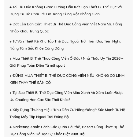
+ Tối Ưu Hóa Không Gian: Hướng Dẫn Kết Hợp Thiết Bị Thể Dục Và
Dụng Cụ Trò Chơi Trẻ Em Trong Cùng Một Không Gian
+ Đặt Lên Bàn Cân: Thiết Bị Thể Dục Công Viên Việt Nam Vs. Hàng
Nhập Khẩu Trung Quốc
+ Tư Vấn Thiết Kế Khu Tập Thể Dục Ngoài Trời Hiện Đại, Tiện Nghi:
Nâng Tầm Sức Khỏe Cộng Đồng
+ Mua Thiết Bị Thể Thao Công Viên Ở Đâu? Nhà Thầu Uy Tín 2026 –
Giải Pháp Toàn Diện Từ ndhsport
+ ĐỪNG MUA THIẾT BỊ THỂ DỤC CÔNG VIÊN NẾU KHÔNG CÓ LINH
KIỆN THAY THẾ SẴN CÓ
+ Tại Sao Thiết Bị Thể Dục Công Viên Màu Xanh Và Xám Luôn Được
Ưu Chuộng Hơn Các Sắc Thái Khác?
+ Xây Dựng Thương Hiệu "Khu Dân Cư Năng Động": Sức Mạnh Từ Hệ
Thống Máy Tập Ngoài Trời Đồng Bộ
+ Marketing Xanh: Cách Các Quán Cà Phê, Resort Dùng Thiết Bị Thể
Dục Công Viên Để Tạo Sự Khác Biệt Vượt Trội