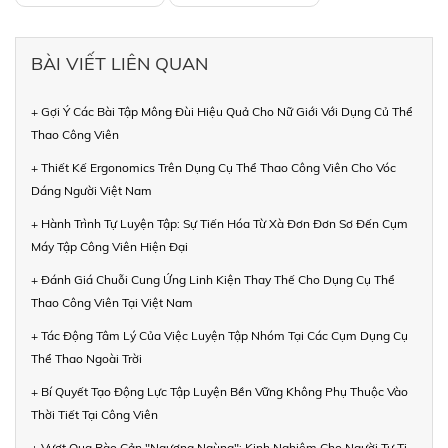
BÀI VIẾT LIÊN QUAN
+ Gợi Ý Các Bài Tập Mông Đùi Hiệu Quả Cho Nữ Giới Với Dụng Củ Thể
Thao Công Viên
+ Thiết Kế Ergonomics Trên Dụng Cụ Thể Thao Công Viên Cho Vóc
Dáng Người Việt Nam
+ Hành Trình Tự Luyện Tập: Sự Tiến Hóa Từ Xà Đơn Đơn Sơ Đến Cụm
Máy Tập Công Viên Hiện Đại
+ Đánh Giá Chuỗi Cung Ứng Linh Kiện Thay Thế Cho Dụng Cụ Thể
Thao Công Viên Tại Việt Nam
+ Tác Động Tâm Lý Của Việc Luyện Tập Nhóm Tại Các Cụm Dụng Cụ
Thể Thao Ngoài Trời
+ Bí Quyết Tạo Động Lực Tập Luyện Bền Vững Không Phụ Thuộc Vào
Thời Tiết Tại Công Viên
+ Vượt Qua Rào Cản "Ngượng Ngùng": Kinh Nghiệm Cho Người Tự Ti