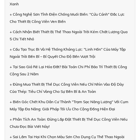
Xanh
+ Công Nghệ Sơn Tĩnh Điện Chống Muối Biển: "Cứu Cánh" Đắc Lực
Cho Thiết Bị Công Viên Ven Biển
+ Cách Nhận Biết Thiết Bị Thể Thao Ngoài Trời Kém Chất Lượng Qua
5 Chi Tiết Nhỏ
+ Cấu Tạo Trục Bi Và Hệ Thống Kháng Lực: "Linh Hồn" Của Máy Tập
Ngoài Trời Bền Bỉ – Bí Quyết Cho Độ Bền Vượt Trội
+ Tại Sao Giá Rẻ Lại Hóa Đắt? Bài Toán Chi Phí Bảo Trì Thiết Bị Công
Cộng Sau 2 Năm
+ Đừng Mua Thiết Bị Thể Dục Công Viên Nếu Chỉ Nhìn Vào Độ Dày
Của Thép: Tiêu Chí Vàng Cho Sự Bền Bỉ & An Toàn
+ Biến Góc Chết Khu Dân Cư Thành "Trạm Sạc Năng Lượng" Với Cụm
Máy Tập Đa Năng: Giải Pháp Tối Ưu Cho Cộng Đồng Hiện Đại
+ Phân Tích An Toàn: Đừng Lắp Đặt Thiết Bị Thể Dục Công Viên Nếu
Chưa Đọc Bài Viết Này!
+ Sai Lầm Tai Hại Khi Chọn Màu Sơn Cho Dụng Cụ Thể Thao Ngoài