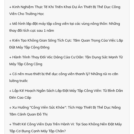
+ Kinh Nghiệm Thực Tế Khi Triển Khai Dự Án Thiết Bị Thể Dục Công
Viên Cho Trường Học
+ Mô hình lắp đặt máy tập công viên tại các vùng nông thôn: Những
thay đổi tích cực sau 1 năm
+ Kiến Tạo Không Gian Sống Tích Cực: Tầm Quan Trọng Của Việc Lắp
Đặt Máy Tập Cộng Đồng
+ Hành Trình Thay Đổi Vóc Dáng Của Cư Dân: Tận Dụng Sức Mạnh Từ
Máy Tập Công Cộng
+ Có nên mua thiết bị thể dục công viên thanh lý? Những rủi ro cần
lường trước
+ Lập Kế Hoạch Ngân Sách Lắp Đặt Máy Tập Công Viên: Từ Bình Dân
Đến Cao Cấp
+ Xu Hướng "Công Viên Sức Khỏe": Tích Hợp Thiết Bị Thể Dục Nâng
Tầm Cảnh Quan Đô Thị
+ Thiết Kế Công Viên Dựa Trên Hành Vi: Tại Sao Không Nên Đặt Máy
Tập Cơ Bụng Cạnh Máy Tập Chân?