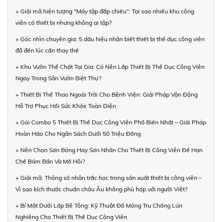
+ Giải mã hiện tượng "Máy tập đắp chiếu": Tại sao nhiều khu công
viên có thiết bị nhưng không ai tập?
+ Góc nhìn chuyên gia: 5 dấu hiệu nhận biết thiết bị thể dục công viên
đã đến lúc cần thay thế
+ Khu Vườn Thể Chất Tại Gia: Có Nên Lắp Thiết Bị Thể Dục Công Viên
Ngay Trong Sân Vườn Biệt Thự?
+ Thiết Bị Thể Thao Ngoài Trời Cho Bệnh Viện: Giải Pháp Vận Động
Hỗ Trợ Phục Hồi Sức Khỏe Toàn Diện
+ Gói Combo 5 Thiết Bị Thể Dục Công Viên Phổ Biến Nhất – Giải Pháp
Hoàn Hảo Cho Ngân Sách Dưới 50 Triệu Đồng
+ Nên Chọn Sơn Bóng Hay Sơn Nhăn Cho Thiết Bị Công Viên Để Hạn
Chế Bám Bẩn Và Mồ Hôi?
+ Giải mã: Thông số nhân trắc học trong sản xuất thiết bị công viên –
Vì sao kích thước chuẩn châu Âu không phù hợp với người Việt?
+ Bí Mật Dưới Lớp Bê Tông: Kỹ Thuật Đổ Móng Trụ Chống Lún
Nghiêng Cho Thiết Bị Thể Dục Công Viên