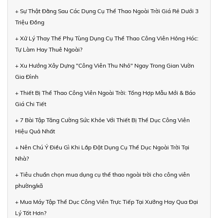
+ Sự Thật Đằng Sau Các Dụng Cụ Thể Thao Ngoài Trời Giá Rẻ Dưới 3
Triệu Đồng
+ Xử Lý Thay Thế Phụ Tùng Dụng Cụ Thể Thao Công Viên Hỏng Hóc:
Tự Làm Hay Thuê Ngoài?
+ Xu Hướng Xây Dựng "Công Viên Thu Nhỏ" Ngay Trong Gian Vườn
Gia Đình
+ Thiết Bị Thể Thao Công Viên Ngoài Trời: Tổng Hợp Mẫu Mới & Báo
Giá Chi Tiết
+ 7 Bài Tập Tăng Cường Sức Khỏe Với Thiết Bị Thể Dục Công Viên
Hiệu Quả Nhất
+ Nên Chú Ý Điều Gì Khi Lắp Đặt Dụng Cụ Thể Dục Ngoài Trời Tại
Nhà?
+ Tiêu chuẩn chọn mua dụng cụ thể thao ngoài trời cho công viên
phường/xã
+ Mua Máy Tập Thể Dục Công Viên Trực Tiếp Tại Xưởng Hay Qua Đại
Lý Tốt Hơn?