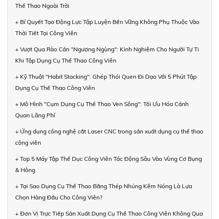
Thể Thao Ngoài Trời
+ Bí Quyết Tạo Động Lực Tập Luyện Bền Vững Không Phụ Thuộc Vào
Thời Tiết Tại Công Viên
+ Vượt Qua Rào Cản "Ngượng Ngùng": Kinh Nghiệm Cho Người Tự Ti
Khi Tập Dụng Cụ Thể Thao Công Viên
+ Kỹ Thuật "Habit Stacking": Ghép Thói Quen Đi Dạo Với 5 Phút Tập
Dụng Cụ Thể Thao Công Viên
+ Mô Hình "Cụm Dụng Cụ Thể Thao Ven Sông": Tối Ưu Hóa Cảnh
Quan Lãng Phí
+ Ứng dụng công nghệ cắt Laser CNC trong sản xuất dụng cụ thể thao
công viên
+ Top 5 Máy Tập Thể Dục Công Viên Tác Động Sâu Vào Vùng Cơ Bụng
& Hông
+ Tại Sao Dụng Cụ Thể Thao Bằng Thép Nhúng Kẽm Nóng Là Lựa
Chọn Hàng Đầu Cho Công Viên?
+ Đơn Vị Trực Tiếp Sản Xuất Dụng Cụ Thể Thao Công Viên Không Qua