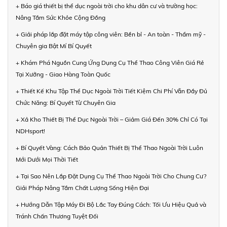
+ Báo giá thiết bị thể dục ngoài trời cho khu dân cư và trường học:
Nâng Tầm Sức Khỏe Cộng Đồng
+ Giải pháp lắp đặt máy tập công viên: Bền bỉ - An toàn - Thẩm mỹ -
Chuyên gia Bật Mí Bí Quyết
+ Khám Phá Nguồn Cung Ứng Dụng Cụ Thể Thao Công Viên Giá Rẻ
Tại Xưởng - Giao Hàng Toàn Quốc
+ Thiết Kế Khu Tập Thể Dục Ngoài Trời Tiết Kiệm Chi Phí Vẫn Đầy Đủ
Chức Năng: Bí Quyết Từ Chuyên Gia
+ Xả Kho Thiết Bị Thể Dục Ngoài Trời – Giảm Giá Đến 30% Chỉ Có Tại
NDHsport!
+ Bí Quyết Vàng: Cách Bảo Quản Thiết Bị Thể Thao Ngoài Trời Luôn
Mới Dưới Mọi Thời Tiết
+ Tại Sao Nên Lắp Đặt Dụng Cụ Thể Thao Ngoài Trời Cho Chung Cư?
Giải Pháp Nâng Tầm Chất Lượng Sống Hiện Đại
+ Hướng Dẫn Tập Máy Đi Bộ Lắc Tay Đúng Cách: Tối Ưu Hiệu Quả và
Tránh Chấn Thương Tuyệt Đối