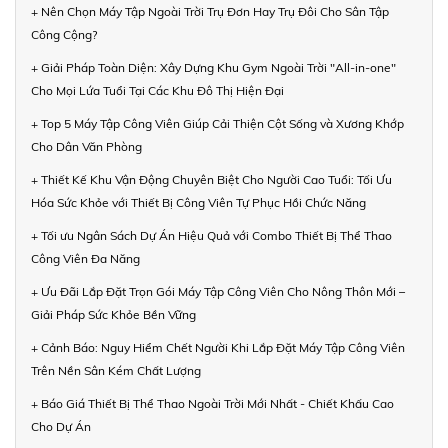
+ Nên Chọn Máy Tập Ngoài Trời Trụ Đơn Hay Trụ Đôi Cho Sân Tập
Công Cộng?
+ Giải Pháp Toàn Diện: Xây Dựng Khu Gym Ngoài Trời "All-in-one"
Cho Mọi Lứa Tuổi Tại Các Khu Đô Thị Hiện Đại
+ Top 5 Máy Tập Công Viên Giúp Cải Thiện Cột Sống và Xương Khớp
Cho Dân Văn Phòng
+ Thiết Kế Khu Vận Động Chuyên Biệt Cho Người Cao Tuổi: Tối Ưu
Hóa Sức Khỏe với Thiết Bị Công Viên Tự Phục Hồi Chức Năng
+ Tối ưu Ngân Sách Dự Án Hiệu Quả với Combo Thiết Bị Thể Thao
Công Viên Đa Năng
+ Ưu Đãi Lắp Đặt Trọn Gói Máy Tập Công Viên Cho Nông Thôn Mới –
Giải Pháp Sức Khỏe Bền Vững
+ Cảnh Báo: Nguy Hiểm Chết Người Khi Lắp Đặt Máy Tập Công Viên
Trên Nền Sân Kém Chất Lượng
+ Báo Giá Thiết Bị Thể Thao Ngoài Trời Mới Nhất - Chiết Khấu Cao
Cho Dự Án