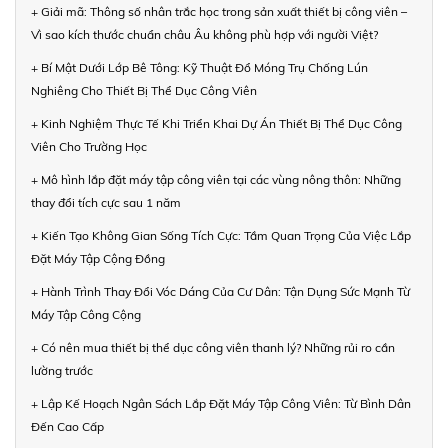
+ Giải mã: Thông số nhân trắc học trong sản xuất thiết bị công viên –
Vì sao kích thước chuẩn châu Âu không phù hợp với người Việt?
+ Bí Mật Dưới Lớp Bê Tông: Kỹ Thuật Đổ Móng Trụ Chống Lún
Nghiêng Cho Thiết Bị Thể Dục Công Viên
+ Kinh Nghiệm Thực Tế Khi Triển Khai Dự Án Thiết Bị Thể Dục Công
Viên Cho Trường Học
+ Mô hình lắp đặt máy tập công viên tại các vùng nông thôn: Những
thay đổi tích cực sau 1 năm
+ Kiến Tạo Không Gian Sống Tích Cực: Tầm Quan Trọng Của Việc Lắp
Đặt Máy Tập Cộng Đồng
+ Hành Trình Thay Đổi Vóc Dáng Của Cư Dân: Tận Dụng Sức Mạnh Từ
Máy Tập Công Cộng
+ Có nên mua thiết bị thể dục công viên thanh lý? Những rủi ro cần
lường trước
+ Lập Kế Hoạch Ngân Sách Lắp Đặt Máy Tập Công Viên: Từ Bình Dân
Đến Cao Cấp