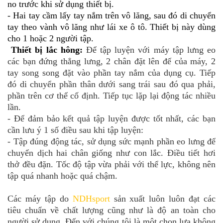
no trước khi sử dụng thiết bị.
- Hai tay cầm lấy tay nắm trên vô lăng, sau đó di chuyển
tay theo vành vô lăng như lái xe ô tô. Thiết bị này dùng
cho 1 hoặc 2 người tập.
Thiết bị lắc hông:
Để tập luyện với máy tập lưng eo
các bạn đứng thẳng lưng, 2 chân đặt lên đế của máy, 2
tay song song đặt vào phần tay nắm của dụng cụ. Tiếp
đó di chuyển phần thân dưới sang trái sau đó qua phải,
phần trên cơ thể cố định. Tiếp tục lặp lại động tác nhiều
lần.
- Để đảm bảo kết quả tập luyện được tốt nhất, các bạn
cần lưu ý 1 số điều sau khi tập luyện:
- Tập đúng động tác, sử dụng sức mạnh phần eo lưng để
chuyển dịch hai chân giống như con lắc. Điều tiết hơi
thở đều đặn. Tốc độ tập vừa phải với thể lực, không nên
tập quá nhanh hoặc quá chậm.
Các máy tập do
NDHsport
sản xuất luôn luôn đạt các
tiêu chuẩn về chất lượng cũng như là độ an toàn cho
người sử dụng. Đến với chúng tôi là một chọn lựa không