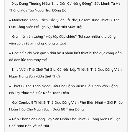
+ Xây Dựng Thương Hiệu "Khu Dân Cư Năng Động": Sức Mạnh Từ Hệ
Thống Máy Tập Ngoài Trời Đồng Bộ
+ Marketing Xanh: Cách Các Quán Cà Phê, Resort Dùng Thiết Bị Thể
Dục Công Viên Để Tạo Sự Khác Biệt Vượt Trội
+ Giải mã hiện tượng "Máy tập đắp chiếu": Tại sao nhiều khu công
viên có thiết bị nhưng không ai tập?
+ Góc nhìn chuyên gia: 5 dấu hiệu nhận biết thiết bị thể dục công viên
đã đến lúc cần thay thế
+ Khu Vườn Thể Chất Tại Gia: Có Nên Lắp Thiết Bị Thể Dục Công Viên
Ngay Trong Sân Vườn Biệt Thự?
+ Thiết Bị Thể Thao Ngoài Trời Cho Bệnh Viện: Giải Pháp Vận Động
Hỗ Trợ Phục Hồi Sức Khỏe Toàn Diện
+ Gói Combo 5 Thiết Bị Thể Dục Công Viên Phổ Biến Nhất – Giải Pháp
Hoàn Hảo Cho Ngân Sách Dưới 50 Triệu Đồng
+ Nên Chọn Sơn Bóng Hay Sơn Nhăn Cho Thiết Bị Công Viên Để Hạn
Chế Bám Bẩn Và Mồ Hôi?