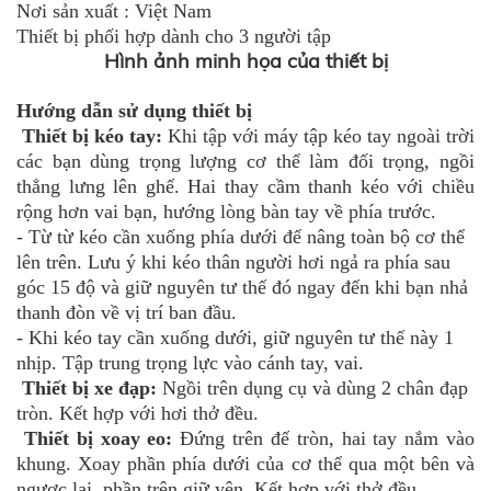
Nơi sản xuất : Việt Nam
Thiết bị phối hợp dành cho 3 người tập
Hình ảnh minh họa của thiết bị
Hướng dẫn sử dụng thiết bị
Thiết bị kéo tay:
Khi tập với máy tập kéo tay ngoài trời
các bạn dùng trọng lượng cơ thể làm đối trọng, ngồi
thẳng lưng lên ghế. Hai thay cầm thanh kéo với chiều
rộng hơn vai bạn, hướng lòng bàn tay về phía trước.
- Từ từ kéo cần xuống phía dưới để nâng toàn bộ cơ thể
lên trên. Lưu ý khi kéo thân người hơi ngả ra phía sau
góc 15 độ và giữ nguyên tư thế đó ngay đến khi bạn nhả
thanh đòn về vị trí ban đầu.
- Khi kéo tay cần xuống dưới, giữ nguyên tư thế này 1
nhịp. Tập trung trọng lực vào cánh tay, vai.
Thiết bị xe đạp:
Ngồi trên dụng cụ và dùng 2 chân đạp
tròn. Kết hợp với hơi thở đều.
Thiết bị xoay eo:
Đứng trên đế tròn, hai tay nắm vào
khung. Xoay phần phía dưới của cơ thể qua một bên và
ngược lại, phần trên giữ yên. Kết hợp với thở đều