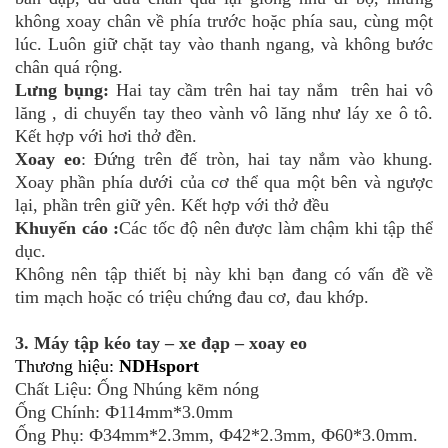
không xoay chân về phía trước hoặc phía sau, cùng một
lúc. Luôn giữ chặt tay vào thanh ngang, và không bước
chân quá rộng.
Lưng bụng:
Hai tay cầm trên hai tay nắm trên hai vô
lăng , di chuyển tay theo vành vô lăng như láy xe ô tô.
Kết hợp với hơi thở đền.
Xoay eo
: Đứng trên đế tròn, hai tay nắm vào khung.
Xoay phần phía dưới của cơ thể qua một bên và ngược
lại, phần trên giữ yên. Kết hợp với thở đều
Khuyến cáo :
Các tốc độ nên được làm chậm khi tập thể
dục.
Không nên tập thiết bị này khi bạn đang có vấn đề về
tim mạch hoặc có triệu chứng đau cơ, đau khớp.
3. Máy tập kéo tay – xe đạp – xoay eo
Thương hiệu:
NDHsport
Chất Liệu: Ống Nhúng kẽm nóng
Ống Chính: Ф114mm*3.0mm
Ống Phụ: Ф34mm*2.3mm, Ф42*2.3mm, Ф60*3.0mm.