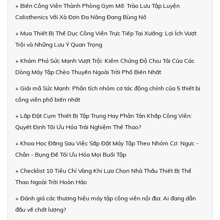
+ Biến Công Viên Thành Phòng Gym Mở: Trào Lưu Tập Luyện
Calisthenics Với Xà Đơn Đa Năng Đang Bùng Nổ
+ Mua Thiết Bị Thể Dục Công Viên Trực Tiếp Tại Xưởng: Lợi Ích Vượt
Trội và Những Lưu Ý Quan Trọng
+ Khám Phá Sức Mạnh Vượt Trội: Kiểm Chứng Độ Chịu Tải Của Các
Dòng Máy Tập Chèo Thuyền Ngoài Trời Phổ Biến Nhất
+ Giải mã Sức Mạnh: Phân tích nhóm cơ tác động chính của 5 thiết bị
công viên phổ biến nhất
+ Lắp Đặt Cụm Thiết Bị Tập Trung Hay Phân Tán Khắp Công Viên:
Quyết Định Tối Ưu Hóa Trải Nghiệm Thể Thao?
+ Khoa Học Đằng Sau Việc Sắp Đặt Máy Tập Theo Nhóm Cơ: Ngực -
Chân - Bụng Để Tối Ưu Hóa Mọi Buổi Tập
+ Checklist 10 Tiêu Chí Vàng Khi Lựa Chọn Nhà Thầu Thiết Bị Thể
Thao Ngoài Trời Hoàn Hảo
+ Đánh giá các thương hiệu máy tập công viên nội địa: Ai đang dẫn
đầu về chất lượng?