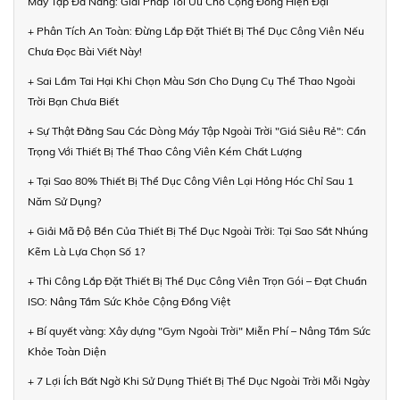
Máy Tập Đa Năng: Giải Pháp Tối Ưu Cho Cộng Đồng Hiện Đại
+ Phân Tích An Toàn: Đừng Lắp Đặt Thiết Bị Thể Dục Công Viên Nếu
Chưa Đọc Bài Viết Này!
+ Sai Lầm Tai Hại Khi Chọn Màu Sơn Cho Dụng Cụ Thể Thao Ngoài
Trời Bạn Chưa Biết
+ Sự Thật Đằng Sau Các Dòng Máy Tập Ngoài Trời "Giá Siêu Rẻ": Cẩn
Trọng Với Thiết Bị Thể Thao Công Viên Kém Chất Lượng
+ Tại Sao 80% Thiết Bị Thể Dục Công Viên Lại Hỏng Hóc Chỉ Sau 1
Năm Sử Dụng?
+ Giải Mã Độ Bền Của Thiết Bị Thể Dục Ngoài Trời: Tại Sao Sắt Nhúng
Kẽm Là Lựa Chọn Số 1?
+ Thi Công Lắp Đặt Thiết Bị Thể Dục Công Viên Trọn Gói – Đạt Chuẩn
ISO: Nâng Tầm Sức Khỏe Cộng Đồng Việt
+ Bí quyết vàng: Xây dựng "Gym Ngoài Trời" Miễn Phí – Nâng Tầm Sức
Khỏe Toàn Diện
+ 7 Lợi Ích Bất Ngờ Khi Sử Dụng Thiết Bị Thể Dục Ngoài Trời Mỗi Ngày