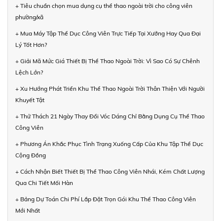
+ Tiêu chuẩn chọn mua dụng cụ thể thao ngoài trời cho công viên
phường/xã
+ Mua Máy Tập Thể Dục Công Viên Trực Tiếp Tại Xưởng Hay Qua Đại
Lý Tốt Hơn?
+ Giải Mã Mức Giá Thiết Bị Thể Thao Ngoài Trời: Vì Sao Có Sự Chênh
Lệch Lớn?
+ Xu Hướng Phát Triển Khu Thể Thao Ngoài Trời Thân Thiện Với Người
Khuyết Tật
+ Thử Thách 21 Ngày Thay Đổi Vóc Dáng Chỉ Bằng Dụng Cụ Thể Thao
Công Viên
+ Phương Án Khắc Phục Tình Trạng Xuống Cấp Của Khu Tập Thể Dục
Cộng Đồng
+ Cách Nhận Biết Thiết Bị Thể Thao Công Viên Nhái, Kém Chất Lượng
Qua Chi Tiết Mối Hàn
+ Bảng Dự Toán Chi Phí Lắp Đặt Trọn Gói Khu Thể Thao Công Viên
Mới Nhất