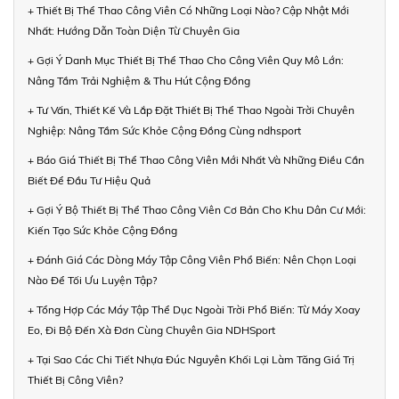
+ Thiết Bị Thể Thao Công Viên Có Những Loại Nào? Cập Nhật Mới
Nhất: Hướng Dẫn Toàn Diện Từ Chuyên Gia
+ Gợi Ý Danh Mục Thiết Bị Thể Thao Cho Công Viên Quy Mô Lớn:
Nâng Tầm Trải Nghiệm & Thu Hút Cộng Đồng
+ Tư Vấn, Thiết Kế Và Lắp Đặt Thiết Bị Thể Thao Ngoài Trời Chuyên
Nghiệp: Nâng Tầm Sức Khỏe Cộng Đồng Cùng ndhsport
+ Báo Giá Thiết Bị Thể Thao Công Viên Mới Nhất Và Những Điều Cần
Biết Để Đầu Tư Hiệu Quả
+ Gợi Ý Bộ Thiết Bị Thể Thao Công Viên Cơ Bản Cho Khu Dân Cư Mới:
Kiến Tạo Sức Khỏe Cộng Đồng
+ Đánh Giá Các Dòng Máy Tập Công Viên Phổ Biến: Nên Chọn Loại
Nào Để Tối Ưu Luyện Tập?
+ Tổng Hợp Các Máy Tập Thể Dục Ngoài Trời Phổ Biến: Từ Máy Xoay
Eo, Đi Bộ Đến Xà Đơn Cùng Chuyên Gia NDHSport
+ Tại Sao Các Chi Tiết Nhựa Đúc Nguyên Khối Lại Làm Tăng Giá Trị
Thiết Bị Công Viên?