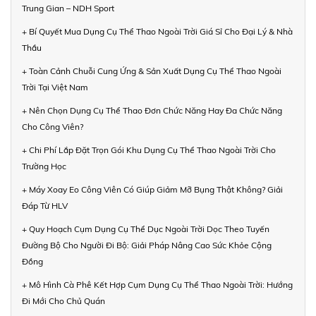
Trung Gian – NDH Sport
+ Bí Quyết Mua Dụng Cụ Thể Thao Ngoài Trời Giá Sỉ Cho Đại Lý & Nhà
Thầu
+ Toàn Cảnh Chuỗi Cung Ứng & Sản Xuất Dụng Cụ Thể Thao Ngoài
Trời Tại Việt Nam
+ Nên Chọn Dụng Cụ Thể Thao Đơn Chức Năng Hay Đa Chức Năng
Cho Công Viên?
+ Chi Phí Lắp Đặt Trọn Gói Khu Dụng Cụ Thể Thao Ngoài Trời Cho
Trường Học
+ Máy Xoay Eo Công Viên Có Giúp Giảm Mỡ Bụng Thật Không? Giải
Đáp Từ HLV
+ Quy Hoạch Cụm Dụng Cụ Thể Dục Ngoài Trời Dọc Theo Tuyến
Đường Bộ Cho Người Đi Bộ: Giải Pháp Nâng Cao Sức Khỏe Cộng
Đồng
+ Mô Hình Cà Phê Kết Hợp Cụm Dụng Cụ Thể Thao Ngoài Trời: Hướng
Đi Mới Cho Chủ Quán