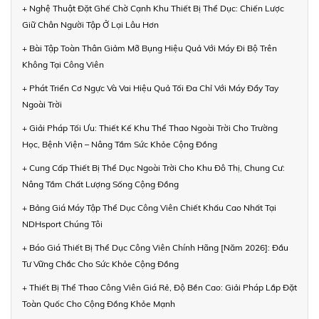
+ Nghệ Thuật Đặt Ghế Chờ Cạnh Khu Thiết Bị Thể Dục: Chiến Lược
Giữ Chân Người Tập Ở Lại Lâu Hơn
+ Bài Tập Toàn Thân Giảm Mỡ Bụng Hiệu Quả Với Máy Đi Bộ Trên
Không Tại Công Viên
+ Phát Triển Cơ Ngực Và Vai Hiệu Quả Tối Đa Chỉ Với Máy Đẩy Tay
Ngoài Trời
+ Giải Pháp Tối Ưu: Thiết Kế Khu Thể Thao Ngoài Trời Cho Trường
Học, Bệnh Viện – Nâng Tầm Sức Khỏe Cộng Đồng
+ Cung Cấp Thiết Bị Thể Dục Ngoài Trời Cho Khu Đô Thị, Chung Cư:
Nâng Tầm Chất Lượng Sống Cộng Đồng
+ Bảng Giá Máy Tập Thể Dục Công Viên Chiết Khấu Cao Nhất Tại
NDHsport Chúng Tôi
+ Báo Giá Thiết Bị Thể Dục Công Viên Chính Hãng [Năm 2026]: Đầu
Tư Vững Chắc Cho Sức Khỏe Cộng Đồng
+ Thiết Bị Thể Thao Công Viên Giá Rẻ, Độ Bền Cao: Giải Pháp Lắp Đặt
Toàn Quốc Cho Cộng Đồng Khỏe Mạnh