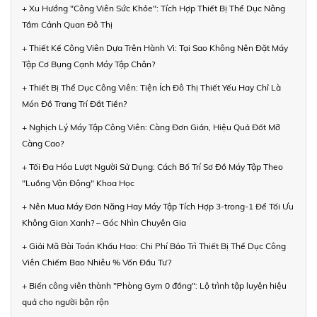
+ Xu Hướng "Công Viên Sức Khỏe": Tích Hợp Thiết Bị Thể Dục Nâng
Tầm Cảnh Quan Đô Thị
+ Thiết Kế Công Viên Dựa Trên Hành Vi: Tại Sao Không Nên Đặt Máy
Tập Cơ Bụng Cạnh Máy Tập Chân?
+ Thiết Bị Thể Dục Công Viên: Tiện Ích Đô Thị Thiết Yếu Hay Chỉ Là
Món Đồ Trang Trí Đắt Tiền?
+ Nghịch Lý Máy Tập Công Viên: Càng Đơn Giản, Hiệu Quả Đốt Mỡ
Càng Cao?
+ Tối Đa Hóa Lượt Người Sử Dụng: Cách Bố Trí Sơ Đồ Máy Tập Theo
"Luồng Vận Động" Khoa Học
+ Nên Mua Máy Đơn Năng Hay Máy Tập Tích Hợp 3-trong-1 Để Tối Ưu
Không Gian Xanh? – Góc Nhìn Chuyên Gia
+ Giải Mã Bài Toán Khấu Hao: Chi Phí Bảo Trì Thiết Bị Thể Dục Công
Viên Chiếm Bao Nhiêu % Vốn Đầu Tư?
+ Biến công viên thành "Phòng Gym 0 đồng": Lộ trình tập luyện hiệu
quả cho người bận rộn