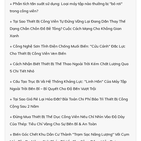
+ Phân tích tần suất sử dụng: Loại máy tập nào thường bị "bỏ rơi"
trong công viên?
+ Tại Sao Thiết Bị Công Viên Tự Đứng Vững Lại Đang Dần Thay Thế
Dạng Chân Chôn Đổ Bê Tông? Cuộc Cách Mạng Cho Không Gian
Xanh
+ Công Nghệ Sơn Tĩnh Điện Chống Muối Biển: "Cứu Cánh" Đắc Lực
Cho Thiết Bị Công Viên Ven Biển
+ Cách Nhận Biết Thiết Bị Thể Thao Ngoài Trời Kém Chất Lượng Qua
5 Chi Tiết Nhỏ
+ Cấu Tạo Trục Bi Và Hệ Thống Kháng Lực: "Linh Hồn" Của Máy Tập
Ngoài Trời Bền Bỉ – Bí Quyết Cho Độ Bền Vượt Trội
+ Tại Sao Giá Rẻ Lại Hóa Đắt? Bài Toán Chi Phí Bảo Trì Thiết Bị Công
Cộng Sau 2 Năm
+ Đừng Mua Thiết Bị Thể Dục Công Viên Nếu Chỉ Nhìn Vào Độ Dày
Của Thép: Tiêu Chí Vàng Cho Sự Bền Bỉ & An Toàn
+ Biến Góc Chết Khu Dân Cư Thành "Trạm Sạc Năng Lượng" Với Cụm