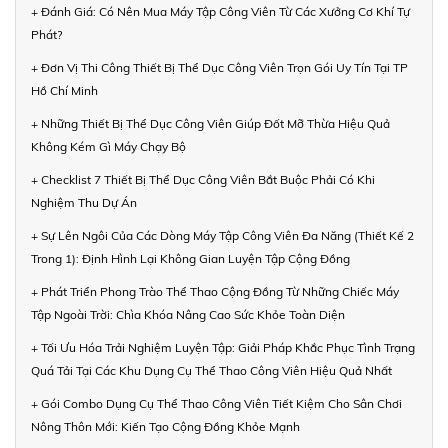
+ Đánh Giá: Có Nên Mua Máy Tập Công Viên Từ Các Xưởng Cơ Khí Tự
Phát?
+ Đơn Vị Thi Công Thiết Bị Thể Dục Công Viên Trọn Gói Uy Tín Tại TP
Hồ Chí Minh
+ Những Thiết Bị Thể Dục Công Viên Giúp Đốt Mỡ Thừa Hiệu Quả
Không Kém Gì Máy Chạy Bộ
+ Checklist 7 Thiết Bị Thể Dục Công Viên Bắt Buộc Phải Có Khi
Nghiệm Thu Dự Án
+ Sự Lên Ngôi Của Các Dòng Máy Tập Công Viên Đa Năng (Thiết Kế 2
Trong 1): Định Hình Lại Không Gian Luyện Tập Cộng Đồng
+ Phát Triển Phong Trào Thể Thao Cộng Đồng Từ Những Chiếc Máy
Tập Ngoài Trời: Chìa Khóa Nâng Cao Sức Khỏe Toàn Diện
+ Tối Ưu Hóa Trải Nghiệm Luyện Tập: Giải Pháp Khắc Phục Tình Trạng
Quá Tải Tại Các Khu Dụng Cụ Thể Thao Công Viên Hiệu Quả Nhất
+ Gói Combo Dụng Cụ Thể Thao Công Viên Tiết Kiệm Cho Sân Chơi
Nông Thôn Mới: Kiến Tạo Cộng Đồng Khỏe Mạnh