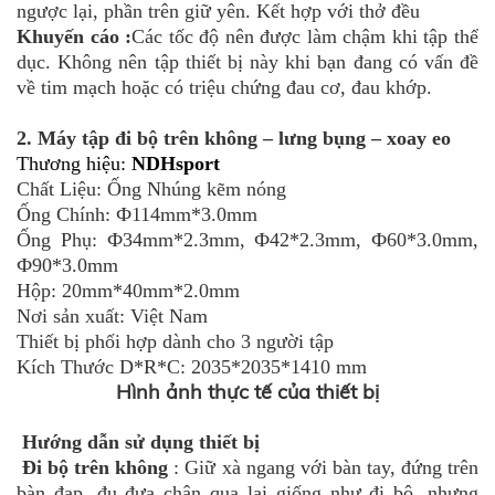
ngược lại, phần trên giữ yên. Kết hợp với thở đều
Khuyến cáo :
Các tốc độ nên được làm chậm khi tập thể
dục. Không nên tập thiết bị này khi bạn đang có vấn đề
về tim mạch hoặc có triệu chứng đau cơ, đau khớp.
2. Máy tập đi bộ trên không – lưng bụng – xoay eo
Thương hiệu:
NDHsport
Chất Liệu: Ống Nhúng kẽm nóng
Ống Chính: Ф114mm*3.0mm
Ống Phụ: Ф34mm*2.3mm, Ф42*2.3mm, Ф60*3.0mm,
Ф90*3.0mm
Hộp: 20mm*40mm*2.0mm
Nơi sản xuất: Việt Nam
Thiết bị phối hợp dành cho 3 người tập
Kích Thước D*R*C: 2035*2035*1410 mm
Hình ảnh thực tế của thiết bị
Hướng dẫn sử dụng thiết bị
Đi bộ trên không
: Giữ xà ngang với bàn tay, đứng trên
bàn đạp, đu đưa chân qua lại giống như đi bộ, nhưng