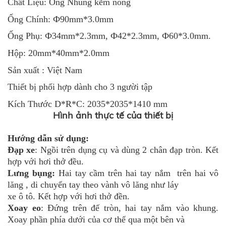
Chất Liệu: Ống Nhúng kẽm nóng
Ống Chính: Ф90mm*3.0mm
Ống Phụ: Ф34mm*2.3mm, Ф42*2.3mm, Ф60*3.0mm.
Hộp: 20mm*40mm*2.0mm
Sản xuất : Việt Nam
Thiết bị phối hợp dành cho 3 người tập
Kích Thước D*R*C: 2035*2035*1410 mm
Hình ảnh thực tế của thiết bị
Hướng dẫn sử dụng:
Đạp xe
: Ngồi trên dụng cụ và dùng 2 chân đạp tròn. Kết
hợp với hơi thở đều.
Lưng bụng:
Hai tay cầm trên hai tay nắm trên hai vô
lăng , di chuyển tay theo vành vô lăng như láy
xe ô tô. Kết hợp với hơi thở đền.
Xoay eo
: Đứng trên đế tròn, hai tay nắm vào khung.
Xoay phần phía dưới của cơ thể qua một bên và