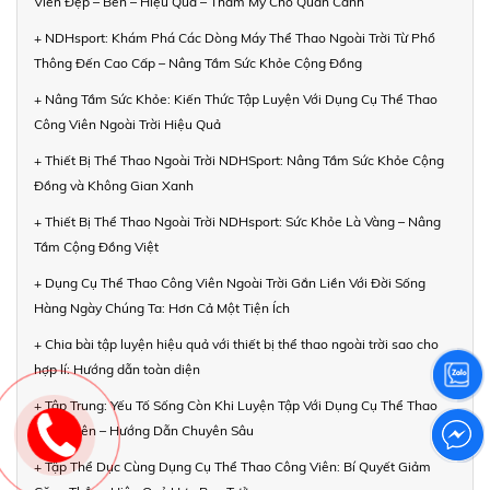
Viên Đẹp – Bền – Hiệu Quả – Thẩm Mỹ Cho Quan Cảnh
+ NDHsport: Khám Phá Các Dòng Máy Thể Thao Ngoài Trời Từ Phổ
Thông Đến Cao Cấp – Nâng Tầm Sức Khỏe Cộng Đồng
+ Nâng Tầm Sức Khỏe: Kiến Thức Tập Luyện Với Dụng Cụ Thể Thao
Công Viên Ngoài Trời Hiệu Quả
+ Thiết Bị Thể Thao Ngoài Trời NDHSport: Nâng Tầm Sức Khỏe Cộng
Đồng và Không Gian Xanh
+ Thiết Bị Thể Thao Ngoài Trời NDHsport: Sức Khỏe Là Vàng – Nâng
Tầm Cộng Đồng Việt
+ Dụng Cụ Thể Thao Công Viên Ngoài Trời Gắn Liền Với Đời Sống
Hàng Ngày Chúng Ta: Hơn Cả Một Tiện Ích
+ Chia bài tập luyện hiệu quả với thiết bị thể thao ngoài trời sao cho
hợp lí: Hướng dẫn toàn diện
+ Tập Trung: Yếu Tố Sống Còn Khi Luyện Tập Với Dụng Cụ Thể Thao
Công Viên – Hướng Dẫn Chuyên Sâu
+ Tập Thể Dục Cùng Dụng Cụ Thể Thao Công Viên: Bí Quyết Giảm