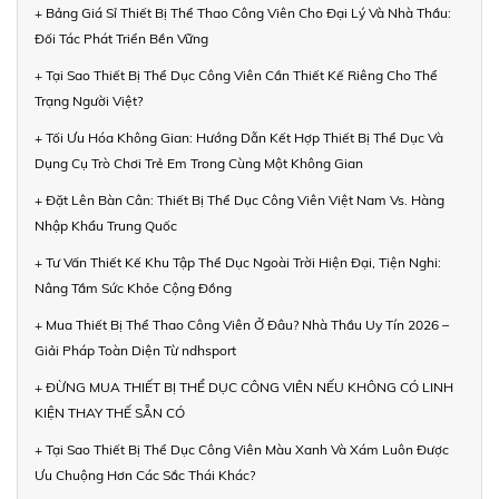
+ Bảng Giá Sỉ Thiết Bị Thể Thao Công Viên Cho Đại Lý Và Nhà Thầu:
Đối Tác Phát Triển Bền Vững
+ Tại Sao Thiết Bị Thể Dục Công Viên Cần Thiết Kế Riêng Cho Thể
Trạng Người Việt?
+ Tối Ưu Hóa Không Gian: Hướng Dẫn Kết Hợp Thiết Bị Thể Dục Và
Dụng Cụ Trò Chơi Trẻ Em Trong Cùng Một Không Gian
+ Đặt Lên Bàn Cân: Thiết Bị Thể Dục Công Viên Việt Nam Vs. Hàng
Nhập Khẩu Trung Quốc
+ Tư Vấn Thiết Kế Khu Tập Thể Dục Ngoài Trời Hiện Đại, Tiện Nghi:
Nâng Tầm Sức Khỏe Cộng Đồng
+ Mua Thiết Bị Thể Thao Công Viên Ở Đâu? Nhà Thầu Uy Tín 2026 –
Giải Pháp Toàn Diện Từ ndhsport
+ ĐỪNG MUA THIẾT BỊ THỂ DỤC CÔNG VIÊN NẾU KHÔNG CÓ LINH
KIỆN THAY THẾ SẴN CÓ
+ Tại Sao Thiết Bị Thể Dục Công Viên Màu Xanh Và Xám Luôn Được
Ưu Chuộng Hơn Các Sắc Thái Khác?