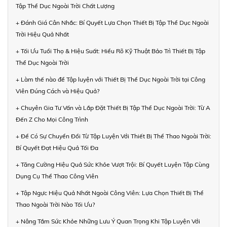
Tập Thể Dục Ngoài Trời Chất Lượng
+ Đánh Giá Cân Nhắc: Bí Quyết Lựa Chọn Thiết Bị Tập Thể Dục Ngoài
Trời Hiệu Quả Nhất
+ Tối Ưu Tuổi Thọ & Hiệu Suất: Hiểu Rõ Kỹ Thuật Bảo Trì Thiết Bị Tập
Thể Dục Ngoài Trời
+ Làm thế nào để Tập luyện với Thiết Bị Thể Dục Ngoài Trời tại Công
Viên Đúng Cách và Hiệu Quả?
+ Chuyên Gia Tư Vấn và Lắp Đặt Thiết Bị Tập Thể Dục Ngoài Trời: Từ A
Đến Z Cho Mọi Công Trình
+ Để Có Sự Chuyển Đổi Từ Tập Luyện Với Thiết Bị Thể Thao Ngoài Trời:
Bí Quyết Đạt Hiệu Quả Tối Đa
+ Tăng Cường Hiệu Quả Sức Khỏe Vượt Trội: Bí Quyết Luyện Tập Cùng
Dụng Cụ Thể Thao Công Viên
+ Tập Ngực Hiệu Quả Nhất Ngoài Công Viên: Lựa Chọn Thiết Bị Thể
Thao Ngoài Trời Nào Tối Ưu?
+ Nâng Tầm Sức Khỏe Những Lưu Ý Quan Trọng Khi Tập Luyện Với