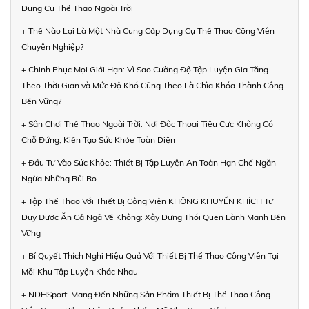
Dụng Cụ Thể Thao Ngoài Trời
+ Thế Nào Lại Là Một Nhà Cung Cấp Dụng Cụ Thể Thao Công Viên
Chuyên Nghiệp?
+ Chinh Phục Mọi Giới Hạn: Vì Sao Cường Độ Tập Luyện Gia Tăng
Theo Thời Gian và Mức Độ Khó Cũng Theo Là Chìa Khóa Thành Công
Bền Vững?
+ Sân Chơi Thể Thao Ngoài Trời: Nơi Độc Thoại Tiêu Cực Không Có
Chỗ Đứng, Kiến Tạo Sức Khỏe Toàn Diện
+ Đầu Tư Vào Sức Khỏe: Thiết Bị Tập Luyện An Toàn Hạn Chế Ngăn
Ngừa Những Rủi Ro
+ Tập Thể Thao Với Thiết Bị Công Viên KHÔNG KHUYẾN KHÍCH Tư
Duy Được Ăn Cả Ngã Về Không: Xây Dựng Thói Quen Lành Mạnh Bền
Vững
+ Bí Quyết Thích Nghi Hiệu Quả Với Thiết Bị Thể Thao Công Viên Tại
Mỗi Khu Tập Luyện Khác Nhau
+ NDHSport: Mang Đến Những Sản Phẩm Thiết Bị Thể Thao Công