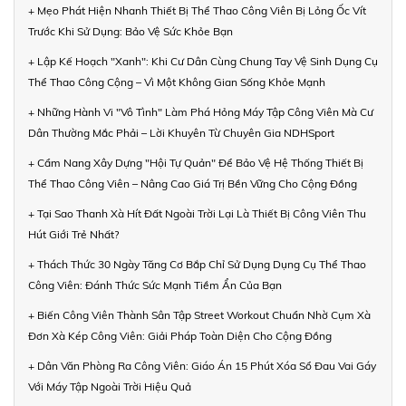
+ Mẹo Phát Hiện Nhanh Thiết Bị Thể Thao Công Viên Bị Lỏng Ốc Vít
Trước Khi Sử Dụng: Bảo Vệ Sức Khỏe Bạn
+ Lập Kế Hoạch "Xanh": Khi Cư Dân Cùng Chung Tay Vệ Sinh Dụng Cụ
Thể Thao Công Cộng – Vì Một Không Gian Sống Khỏe Mạnh
+ Những Hành Vi "Vô Tình" Làm Phá Hỏng Máy Tập Công Viên Mà Cư
Dân Thường Mắc Phải – Lời Khuyên Từ Chuyên Gia NDHSport
+ Cẩm Nang Xây Dựng "Hội Tự Quản" Để Bảo Vệ Hệ Thống Thiết Bị
Thể Thao Công Viên – Nâng Cao Giá Trị Bền Vững Cho Cộng Đồng
+ Tại Sao Thanh Xà Hít Đất Ngoài Trời Lại Là Thiết Bị Công Viên Thu
Hút Giới Trẻ Nhất?
+ Thách Thức 30 Ngày Tăng Cơ Bắp Chỉ Sử Dụng Dụng Cụ Thể Thao
Công Viên: Đánh Thức Sức Mạnh Tiềm Ẩn Của Bạn
+ Biến Công Viên Thành Sân Tập Street Workout Chuẩn Nhờ Cụm Xà
Đơn Xà Kép Công Viên: Giải Pháp Toàn Diện Cho Cộng Đồng
+ Dân Văn Phòng Ra Công Viên: Giáo Án 15 Phút Xóa Sổ Đau Vai Gáy
Với Máy Tập Ngoài Trời Hiệu Quả