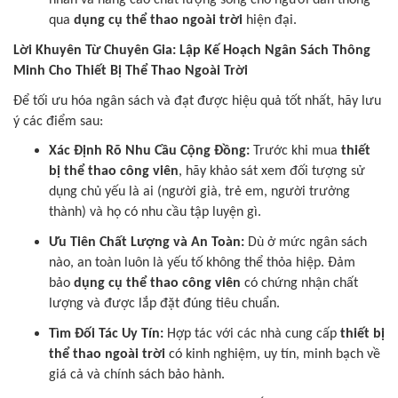
nhấn và nâng cao chất lượng sống cho người dân thông
qua
dụng cụ thể thao ngoài trời
hiện đại.
Lời Khuyên Từ Chuyên Gia: Lập Kế Hoạch Ngân Sách Thông
Minh Cho Thiết Bị Thể Thao Ngoài Trời
Để tối ưu hóa ngân sách và đạt được hiệu quả tốt nhất, hãy lưu
ý các điểm sau:
Xác Định Rõ Nhu Cầu Cộng Đồng:
Trước khi mua
thiết
bị thể thao công viên
, hãy khảo sát xem đối tượng sử
dụng chủ yếu là ai (người già, trẻ em, người trưởng
thành) và họ có nhu cầu tập luyện gì.
Ưu Tiên Chất Lượng và An Toàn:
Dù ở mức ngân sách
nào, an toàn luôn là yếu tố không thể thỏa hiệp. Đảm
bảo
dụng cụ thể thao công viên
có chứng nhận chất
lượng và được lắp đặt đúng tiêu chuẩn.
Tìm Đối Tác Uy Tín:
Hợp tác với các nhà cung cấp
thiết bị
thể thao ngoài trời
có kinh nghiệm, uy tín, minh bạch về
giá cả và chính sách bảo hành.