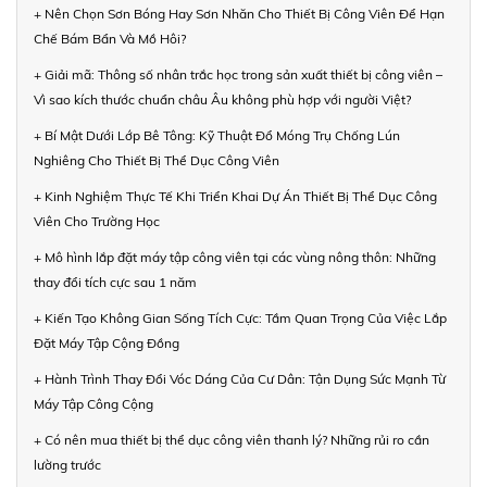
+ Nên Chọn Sơn Bóng Hay Sơn Nhăn Cho Thiết Bị Công Viên Để Hạn
Chế Bám Bẩn Và Mồ Hôi?
+ Giải mã: Thông số nhân trắc học trong sản xuất thiết bị công viên –
Vì sao kích thước chuẩn châu Âu không phù hợp với người Việt?
+ Bí Mật Dưới Lớp Bê Tông: Kỹ Thuật Đổ Móng Trụ Chống Lún
Nghiêng Cho Thiết Bị Thể Dục Công Viên
+ Kinh Nghiệm Thực Tế Khi Triển Khai Dự Án Thiết Bị Thể Dục Công
Viên Cho Trường Học
+ Mô hình lắp đặt máy tập công viên tại các vùng nông thôn: Những
thay đổi tích cực sau 1 năm
+ Kiến Tạo Không Gian Sống Tích Cực: Tầm Quan Trọng Của Việc Lắp
Đặt Máy Tập Cộng Đồng
+ Hành Trình Thay Đổi Vóc Dáng Của Cư Dân: Tận Dụng Sức Mạnh Từ
Máy Tập Công Cộng
+ Có nên mua thiết bị thể dục công viên thanh lý? Những rủi ro cần
lường trước