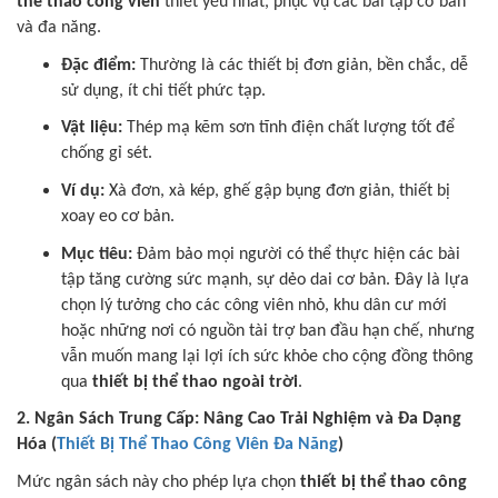
thể thao công viên
thiết yếu nhất, phục vụ các bài tập cơ bản
và đa năng.
Đặc điểm:
Thường là các thiết bị đơn giản, bền chắc, dễ
sử dụng, ít chi tiết phức tạp.
Vật liệu:
Thép mạ kẽm sơn tĩnh điện chất lượng tốt để
chống gỉ sét.
Ví dụ:
Xà đơn, xà kép, ghế gập bụng đơn giản, thiết bị
xoay eo cơ bản.
Mục tiêu:
Đảm bảo mọi người có thể thực hiện các bài
tập tăng cường sức mạnh, sự dẻo dai cơ bản. Đây là lựa
chọn lý tưởng cho các công viên nhỏ, khu dân cư mới
hoặc những nơi có nguồn tài trợ ban đầu hạn chế, nhưng
vẫn muốn mang lại lợi ích sức khỏe cho cộng đồng thông
qua
thiết bị thể thao ngoài trời
.
2. Ngân Sách Trung Cấp: Nâng Cao Trải Nghiệm và Đa Dạng
Hóa (
Thiết Bị Thể Thao Công Viên Đa Năng
)
Mức ngân sách này cho phép lựa chọn
thiết bị thể thao công