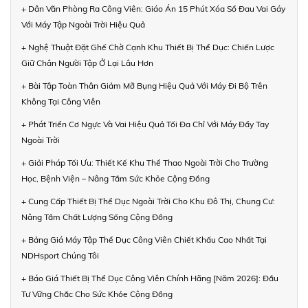
+ Dân Văn Phòng Ra Công Viên: Giáo Án 15 Phút Xóa Sổ Đau Vai Gáy
Với Máy Tập Ngoài Trời Hiệu Quả
+ Nghệ Thuật Đặt Ghế Chờ Cạnh Khu Thiết Bị Thể Dục: Chiến Lược
Giữ Chân Người Tập Ở Lại Lâu Hơn
+ Bài Tập Toàn Thân Giảm Mỡ Bụng Hiệu Quả Với Máy Đi Bộ Trên
Không Tại Công Viên
+ Phát Triển Cơ Ngực Và Vai Hiệu Quả Tối Đa Chỉ Với Máy Đẩy Tay
Ngoài Trời
+ Giải Pháp Tối Ưu: Thiết Kế Khu Thể Thao Ngoài Trời Cho Trường
Học, Bệnh Viện – Nâng Tầm Sức Khỏe Cộng Đồng
+ Cung Cấp Thiết Bị Thể Dục Ngoài Trời Cho Khu Đô Thị, Chung Cư:
Nâng Tầm Chất Lượng Sống Cộng Đồng
+ Bảng Giá Máy Tập Thể Dục Công Viên Chiết Khấu Cao Nhất Tại
NDHsport Chúng Tôi
+ Báo Giá Thiết Bị Thể Dục Công Viên Chính Hãng [Năm 2026]: Đầu
Tư Vững Chắc Cho Sức Khỏe Cộng Đồng