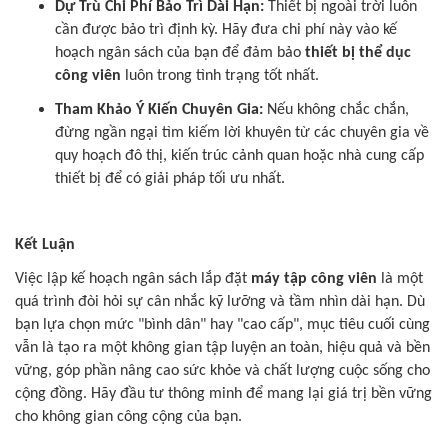
Dự Trù Chi Phí Bảo Trì Dài Hạn:
Thiết bị ngoài trời luôn
cần được bảo trì định kỳ. Hãy đưa chi phí này vào kế
hoạch ngân sách của bạn để đảm bảo
thiết bị thể dục
công viên
luôn trong tình trạng tốt nhất.
Tham Khảo Ý Kiến Chuyên Gia:
Nếu không chắc chắn,
đừng ngần ngại tìm kiếm lời khuyên từ các chuyên gia về
quy hoạch đô thị, kiến trúc cảnh quan hoặc nhà cung cấp
thiết bị để có giải pháp tối ưu nhất.
Kết Luận
Việc lập kế hoạch ngân sách lắp đặt
máy tập công viên
là một
quá trình đòi hỏi sự cân nhắc kỹ lưỡng và tầm nhìn dài hạn. Dù
bạn lựa chọn mức "bình dân" hay "cao cấp", mục tiêu cuối cùng
vẫn là tạo ra một không gian tập luyện an toàn, hiệu quả và bền
vững, góp phần nâng cao sức khỏe và chất lượng cuộc sống cho
cộng đồng. Hãy đầu tư thông minh để mang lại giá trị bền vững
cho không gian công cộng của bạn.