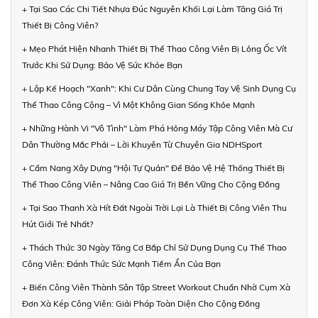
+ Tại Sao Các Chi Tiết Nhựa Đúc Nguyên Khối Lại Làm Tăng Giá Trị
Thiết Bị Công Viên?
+ Mẹo Phát Hiện Nhanh Thiết Bị Thể Thao Công Viên Bị Lỏng Ốc Vít
Trước Khi Sử Dụng: Bảo Vệ Sức Khỏe Bạn
+ Lập Kế Hoạch "Xanh": Khi Cư Dân Cùng Chung Tay Vệ Sinh Dụng Cụ
Thể Thao Công Cộng – Vì Một Không Gian Sống Khỏe Mạnh
+ Những Hành Vi "Vô Tình" Làm Phá Hỏng Máy Tập Công Viên Mà Cư
Dân Thường Mắc Phải – Lời Khuyên Từ Chuyên Gia NDHSport
+ Cẩm Nang Xây Dựng "Hội Tự Quản" Để Bảo Vệ Hệ Thống Thiết Bị
Thể Thao Công Viên – Nâng Cao Giá Trị Bền Vững Cho Cộng Đồng
+ Tại Sao Thanh Xà Hít Đất Ngoài Trời Lại Là Thiết Bị Công Viên Thu
Hút Giới Trẻ Nhất?
+ Thách Thức 30 Ngày Tăng Cơ Bắp Chỉ Sử Dụng Dụng Cụ Thể Thao
Công Viên: Đánh Thức Sức Mạnh Tiềm Ẩn Của Bạn
+ Biến Công Viên Thành Sân Tập Street Workout Chuẩn Nhờ Cụm Xà
Đơn Xà Kép Công Viên: Giải Pháp Toàn Diện Cho Cộng Đồng