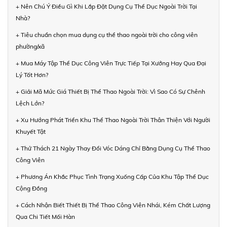
+ Nên Chú Ý Điều Gì Khi Lắp Đặt Dụng Cụ Thể Dục Ngoài Trời Tại
Nhà?
+ Tiêu chuẩn chọn mua dụng cụ thể thao ngoài trời cho công viên
phường/xã
+ Mua Máy Tập Thể Dục Công Viên Trực Tiếp Tại Xưởng Hay Qua Đại
Lý Tốt Hơn?
+ Giải Mã Mức Giá Thiết Bị Thể Thao Ngoài Trời: Vì Sao Có Sự Chênh
Lệch Lớn?
+ Xu Hướng Phát Triển Khu Thể Thao Ngoài Trời Thân Thiện Với Người
Khuyết Tật
+ Thử Thách 21 Ngày Thay Đổi Vóc Dáng Chỉ Bằng Dụng Cụ Thể Thao
Công Viên
+ Phương Án Khắc Phục Tình Trạng Xuống Cấp Của Khu Tập Thể Dục
Cộng Đồng
+ Cách Nhận Biết Thiết Bị Thể Thao Công Viên Nhái, Kém Chất Lượng
Qua Chi Tiết Mối Hàn