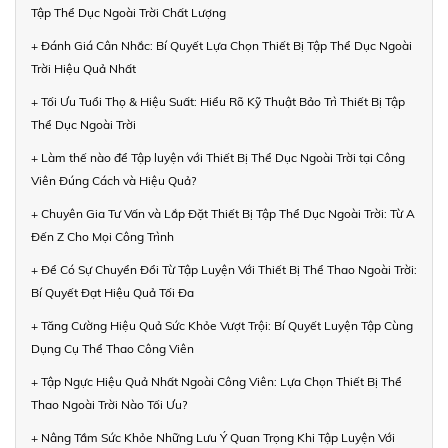
Tập Thể Dục Ngoài Trời Chất Lượng
+ Đánh Giá Cân Nhắc: Bí Quyết Lựa Chọn Thiết Bị Tập Thể Dục Ngoài
Trời Hiệu Quả Nhất
+ Tối Ưu Tuổi Thọ & Hiệu Suất: Hiểu Rõ Kỹ Thuật Bảo Trì Thiết Bị Tập
Thể Dục Ngoài Trời
+ Làm thế nào để Tập luyện với Thiết Bị Thể Dục Ngoài Trời tại Công
Viên Đúng Cách và Hiệu Quả?
+ Chuyên Gia Tư Vấn và Lắp Đặt Thiết Bị Tập Thể Dục Ngoài Trời: Từ A
Đến Z Cho Mọi Công Trình
+ Để Có Sự Chuyển Đổi Từ Tập Luyện Với Thiết Bị Thể Thao Ngoài Trời:
Bí Quyết Đạt Hiệu Quả Tối Đa
+ Tăng Cường Hiệu Quả Sức Khỏe Vượt Trội: Bí Quyết Luyện Tập Cùng
Dụng Cụ Thể Thao Công Viên
+ Tập Ngực Hiệu Quả Nhất Ngoài Công Viên: Lựa Chọn Thiết Bị Thể
Thao Ngoài Trời Nào Tối Ưu?
+ Nâng Tầm Sức Khỏe Những Lưu Ý Quan Trọng Khi Tập Luyện Với