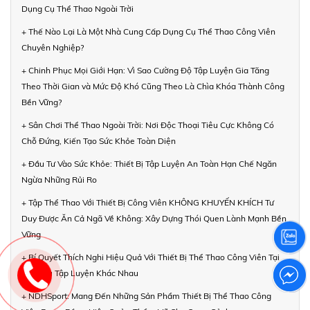
Dụng Cụ Thể Thao Ngoài Trời
+ Thế Nào Lại Là Một Nhà Cung Cấp Dụng Cụ Thể Thao Công Viên
Chuyên Nghiệp?
+ Chinh Phục Mọi Giới Hạn: Vì Sao Cường Độ Tập Luyện Gia Tăng
Theo Thời Gian và Mức Độ Khó Cũng Theo Là Chìa Khóa Thành Công
Bền Vững?
+ Sân Chơi Thể Thao Ngoài Trời: Nơi Độc Thoại Tiêu Cực Không Có
Chỗ Đứng, Kiến Tạo Sức Khỏe Toàn Diện
+ Đầu Tư Vào Sức Khỏe: Thiết Bị Tập Luyện An Toàn Hạn Chế Ngăn
Ngừa Những Rủi Ro
+ Tập Thể Thao Với Thiết Bị Công Viên KHÔNG KHUYẾN KHÍCH Tư
Duy Được Ăn Cả Ngã Về Không: Xây Dựng Thói Quen Lành Mạnh Bền
Vững
+ Bí Quyết Thích Nghi Hiệu Quả Với Thiết Bị Thể Thao Công Viên Tại
Mỗi Khu Tập Luyện Khác Nhau
+ NDHSport: Mang Đến Những Sản Phẩm Thiết Bị Thể Thao Công