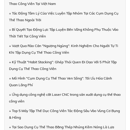
Thao Công Viên Tại Việt Nam
+ Tác Động Tâm Lý Của Việc Luyện Tập Nhóm Tại Các Cụm Dụng Cụ
Thể Thao Ngoài Trời
+ Bí Quyết Tạo Động Lực Tập Luyện Bền Vững Không Phụ Thuộc Vào
Thời Tiết Tại Công Viên
+ Vượt Qua Rào Cản "Ngượng Ngùng": Kinh Nghiệm Cho Người Tự Ti
Khi Tập Dụng Cụ Thể Thao Công Viên
+ Kỹ Thuật "Habit Stacking": Ghép Thói Quen Đi Dạo Với 5 Phút Tập
Dụng Cụ Thể Thao Công Viên
+ Mô Hình "Cụm Dụng Cụ Thể Thao Ven Sông": Tối Ưu Hóa Cảnh
Quan Lãng Phí
+ Ứng dụng công nghệ cắt Laser CNC trong sản xuất dụng cụ thể thao
công viên
+ Top 5 Máy Tập Thể Dục Công Viên Tác Động Sâu Vào Vùng Cơ Bụng
& Hông
+ Tại Sao Dụng Cụ Thể Thao Bằng Thép Nhúng Kẽm Nóng Là Lựa