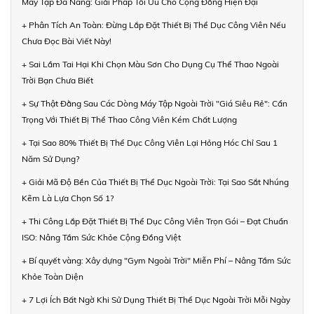
Máy Tập Đa Năng: Giải Pháp Tối Ưu Cho Cộng Đồng Hiện Đại
+ Phân Tích An Toàn: Đừng Lắp Đặt Thiết Bị Thể Dục Công Viên Nếu
Chưa Đọc Bài Viết Này!
+ Sai Lầm Tai Hại Khi Chọn Màu Sơn Cho Dụng Cụ Thể Thao Ngoài
Trời Bạn Chưa Biết
+ Sự Thật Đằng Sau Các Dòng Máy Tập Ngoài Trời "Giá Siêu Rẻ": Cẩn
Trọng Với Thiết Bị Thể Thao Công Viên Kém Chất Lượng
+ Tại Sao 80% Thiết Bị Thể Dục Công Viên Lại Hỏng Hóc Chỉ Sau 1
Năm Sử Dụng?
+ Giải Mã Độ Bền Của Thiết Bị Thể Dục Ngoài Trời: Tại Sao Sắt Nhúng
Kẽm Là Lựa Chọn Số 1?
+ Thi Công Lắp Đặt Thiết Bị Thể Dục Công Viên Trọn Gói – Đạt Chuẩn
ISO: Nâng Tầm Sức Khỏe Cộng Đồng Việt
+ Bí quyết vàng: Xây dựng "Gym Ngoài Trời" Miễn Phí – Nâng Tầm Sức
Khỏe Toàn Diện
+ 7 Lợi Ích Bất Ngờ Khi Sử Dụng Thiết Bị Thể Dục Ngoài Trời Mỗi Ngày