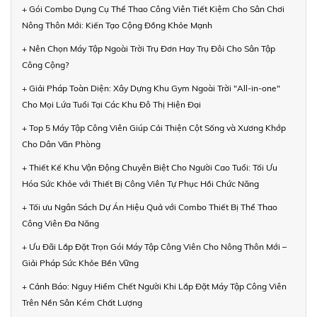
+ Gói Combo Dụng Cụ Thể Thao Công Viên Tiết Kiệm Cho Sân Chơi
Nông Thôn Mới: Kiến Tạo Cộng Đồng Khỏe Mạnh
+ Nên Chọn Máy Tập Ngoài Trời Trụ Đơn Hay Trụ Đôi Cho Sân Tập
Công Cộng?
+ Giải Pháp Toàn Diện: Xây Dựng Khu Gym Ngoài Trời "All-in-one"
Cho Mọi Lứa Tuổi Tại Các Khu Đô Thị Hiện Đại
+ Top 5 Máy Tập Công Viên Giúp Cải Thiện Cột Sống và Xương Khớp
Cho Dân Văn Phòng
+ Thiết Kế Khu Vận Động Chuyên Biệt Cho Người Cao Tuổi: Tối Ưu
Hóa Sức Khỏe với Thiết Bị Công Viên Tự Phục Hồi Chức Năng
+ Tối ưu Ngân Sách Dự Án Hiệu Quả với Combo Thiết Bị Thể Thao
Công Viên Đa Năng
+ Ưu Đãi Lắp Đặt Trọn Gói Máy Tập Công Viên Cho Nông Thôn Mới –
Giải Pháp Sức Khỏe Bền Vững
+ Cảnh Báo: Nguy Hiểm Chết Người Khi Lắp Đặt Máy Tập Công Viên
Trên Nền Sân Kém Chất Lượng