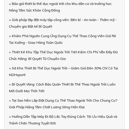
+ Báo giá thiết bị thể dục ngoài trời cho khu dân cư và trường học:
Nâng Tầm Sức Khỏe Cộng Đồng
+ Giải pháp lắp đặt máy tập công viên: Bền bỉ - An toàn - Thẩm mỹ -
Chuyên gia Bật Mí Bí Quyết
+ Khám Phá Nguồn Cung Ứng Dụng Cụ Thể Thao Công Viên Giá Rẻ
Tại Xưởng - Giao Hàng Toàn Quốc
+ Thiết Kế Khu Tập Thể Dục Ngoài Trời Tiết Kiệm Chi Phí Vẫn Đầy Đủ
Chức Năng: Bí Quyết Từ Chuyên Gia
+ Xả Kho Thiết Bị Thể Dục Ngoài Trời – Giảm Giá Đến 30% Chỉ Có Tại
NDHsport!
+ Bí Quyết Vàng: Cách Bảo Quản Thiết Bị Thể Thao Ngoài Trời Luôn
Mới Dưới Mọi Thời Tiết
+ Tại Sao Nên Lắp Đặt Dụng Cụ Thể Thao Ngoài Trời Cho Chung Cư?
Giải Pháp Nâng Tầm Chất Lượng Sống Hiện Đại
+ Hướng Dẫn Tập Máy Đi Bộ Lắc Tay Đúng Cách: Tối Ưu Hiệu Quả và
Tránh Chấn Thương Tuyệt Đối