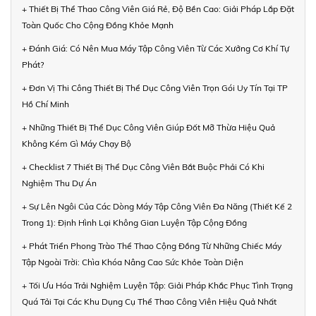
+ Thiết Bị Thể Thao Công Viên Giá Rẻ, Độ Bền Cao: Giải Pháp Lắp Đặt
Toàn Quốc Cho Cộng Đồng Khỏe Mạnh
+ Đánh Giá: Có Nên Mua Máy Tập Công Viên Từ Các Xưởng Cơ Khí Tự
Phát?
+ Đơn Vị Thi Công Thiết Bị Thể Dục Công Viên Trọn Gói Uy Tín Tại TP
Hồ Chí Minh
+ Những Thiết Bị Thể Dục Công Viên Giúp Đốt Mỡ Thừa Hiệu Quả
Không Kém Gì Máy Chạy Bộ
+ Checklist 7 Thiết Bị Thể Dục Công Viên Bắt Buộc Phải Có Khi
Nghiệm Thu Dự Án
+ Sự Lên Ngôi Của Các Dòng Máy Tập Công Viên Đa Năng (Thiết Kế 2
Trong 1): Định Hình Lại Không Gian Luyện Tập Cộng Đồng
+ Phát Triển Phong Trào Thể Thao Cộng Đồng Từ Những Chiếc Máy
Tập Ngoài Trời: Chìa Khóa Nâng Cao Sức Khỏe Toàn Diện
+ Tối Ưu Hóa Trải Nghiệm Luyện Tập: Giải Pháp Khắc Phục Tình Trạng
Quá Tải Tại Các Khu Dụng Cụ Thể Thao Công Viên Hiệu Quả Nhất