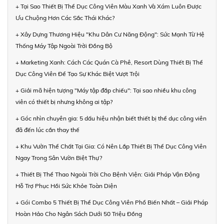
+ Tại Sao Thiết Bị Thể Dục Công Viên Màu Xanh Và Xám Luôn Được
Ưu Chuộng Hơn Các Sắc Thái Khác?
+ Xây Dựng Thương Hiệu "Khu Dân Cư Năng Động": Sức Mạnh Từ Hệ
Thống Máy Tập Ngoài Trời Đồng Bộ
+ Marketing Xanh: Cách Các Quán Cà Phê, Resort Dùng Thiết Bị Thể
Dục Công Viên Để Tạo Sự Khác Biệt Vượt Trội
+ Giải mã hiện tượng "Máy tập đắp chiếu": Tại sao nhiều khu công
viên có thiết bị nhưng không ai tập?
+ Góc nhìn chuyên gia: 5 dấu hiệu nhận biết thiết bị thể dục công viên
đã đến lúc cần thay thế
+ Khu Vườn Thể Chất Tại Gia: Có Nên Lắp Thiết Bị Thể Dục Công Viên
Ngay Trong Sân Vườn Biệt Thự?
+ Thiết Bị Thể Thao Ngoài Trời Cho Bệnh Viện: Giải Pháp Vận Động
Hỗ Trợ Phục Hồi Sức Khỏe Toàn Diện
+ Gói Combo 5 Thiết Bị Thể Dục Công Viên Phổ Biến Nhất – Giải Pháp
Hoàn Hảo Cho Ngân Sách Dưới 50 Triệu Đồng