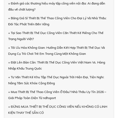
+ Đánh giá các thương hiệu máy tập công viên nội địa: Ai đang dẫn
đầu về chất lượng?
+ Bảng Giá Sỉ Thiết Bị Thể Thao Công Viên Cho Đại Lý Và Nhà Thầu:
Đối Tác Phát Triển Bền Vững
+ Tại Sao Thiết Bị Thể Dục Công Viên Cần Thiết Kế Riêng Cho Thể
Trạng Người Việt?
+ Tối Ưu Hóa Không Gian: Hướng Dẫn Kết Hợp Thiết Bị Thể Dục Và
Dụng Cụ Trò Chơi Trẻ Em Trong Cùng Một Không Gian
+ Đặt Lên Bàn Cân: Thiết Bị Thể Dục Công Viên Việt Nam Vs. Hàng
Nhập Khẩu Trung Quốc
+ Tư Vấn Thiết Kế Khu Tập Thể Dục Ngoài Trời Hiện Đại, Tiện Nghi:
Nâng Tầm Sức Khỏe Cộng Đồng
+ Mua Thiết Bị Thể Thao Công Viên Ở Đâu? Nhà Thầu Uy Tín 2026 –
Giải Pháp Toàn Diện Từ ndhsport
+ ĐỪNG MUA THIẾT BỊ THỂ DỤC CÔNG VIÊN NẾU KHÔNG CÓ LINH
KIỆN THAY THẾ SẴN CÓ