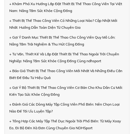
+ Khám Phá Xu Hướng Lắp Đặt Thiết Bị Thể Thao Công Viên Tại Việt
Nam: Nâng Tầm Sức Khỏe Cộng Đồng
+ Thiết Bị Thể Thao Công Viên Có Những Loại Nào? Cập Nhật Mới
Nhất: Hướng Dẫn Toàn Diện Từ Chuyên Gia
+ Gợi Ý Danh Mục Thiết Bị Thể Thao Cho Công Viên Quy Mô Lớn:
Nâng Tầm Trải Nghiệm & Thu Hút Cộng Đồng
+ Tư Vấn, Thiết Kế Và Lắp Đặt Thiết Bị Thể Thao Ngoài Trời Chuyên
Nghiệp: Nâng Tầm Sức Khỏe Cộng Đồng Cùng ndhsport
+ Báo Giá Thiết Bị Thể Thao Công Viên Mới Nhất Và Những Điều Cần
Biết Để Đầu Tư Hiệu Quả
+ Gợi Ý Bộ Thiết Bị Thể Thao Công Viên Cơ Bản Cho Khu Dân Cư Mới:
Kiến Tạo Sức Khỏe Cộng Đồng
+ Đánh Giá Các Dòng Máy Tập Công Viên Phổ Biến: Nên Chọn Loại
Nào Để Tối Ưu Luyện Tập?
+ Tổng Hợp Các Máy Tập Thể Dục Ngoài Trời Phổ Biến: Từ Máy Xoay
Eo, Đi Bộ Đến Xà Đơn Cùng Chuyên Gia NDHSport