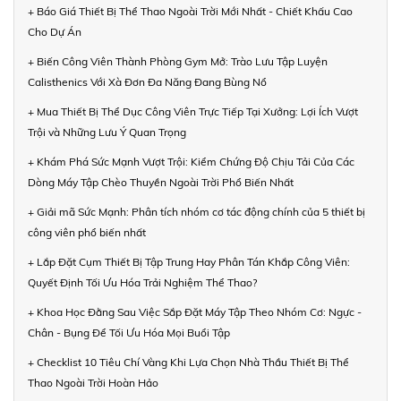
+ Báo Giá Thiết Bị Thể Thao Ngoài Trời Mới Nhất - Chiết Khấu Cao
Cho Dự Án
+ Biến Công Viên Thành Phòng Gym Mở: Trào Lưu Tập Luyện
Calisthenics Với Xà Đơn Đa Năng Đang Bùng Nổ
+ Mua Thiết Bị Thể Dục Công Viên Trực Tiếp Tại Xưởng: Lợi Ích Vượt
Trội và Những Lưu Ý Quan Trọng
+ Khám Phá Sức Mạnh Vượt Trội: Kiểm Chứng Độ Chịu Tải Của Các
Dòng Máy Tập Chèo Thuyền Ngoài Trời Phổ Biến Nhất
+ Giải mã Sức Mạnh: Phân tích nhóm cơ tác động chính của 5 thiết bị
công viên phổ biến nhất
+ Lắp Đặt Cụm Thiết Bị Tập Trung Hay Phân Tán Khắp Công Viên:
Quyết Định Tối Ưu Hóa Trải Nghiệm Thể Thao?
+ Khoa Học Đằng Sau Việc Sắp Đặt Máy Tập Theo Nhóm Cơ: Ngực -
Chân - Bụng Để Tối Ưu Hóa Mọi Buổi Tập
+ Checklist 10 Tiêu Chí Vàng Khi Lựa Chọn Nhà Thầu Thiết Bị Thể
Thao Ngoài Trời Hoàn Hảo