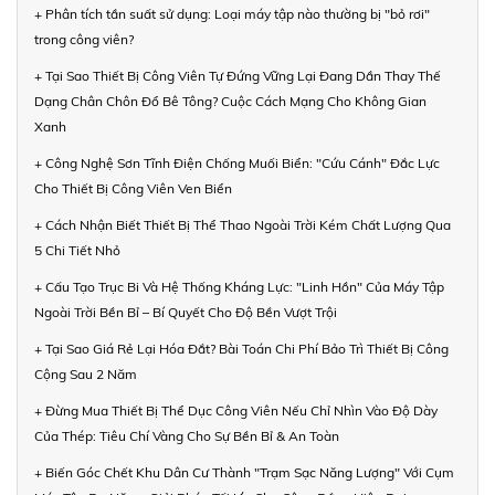
+ Phân tích tần suất sử dụng: Loại máy tập nào thường bị "bỏ rơi"
trong công viên?
+ Tại Sao Thiết Bị Công Viên Tự Đứng Vững Lại Đang Dần Thay Thế
Dạng Chân Chôn Đổ Bê Tông? Cuộc Cách Mạng Cho Không Gian
Xanh
+ Công Nghệ Sơn Tĩnh Điện Chống Muối Biển: "Cứu Cánh" Đắc Lực
Cho Thiết Bị Công Viên Ven Biển
+ Cách Nhận Biết Thiết Bị Thể Thao Ngoài Trời Kém Chất Lượng Qua
5 Chi Tiết Nhỏ
+ Cấu Tạo Trục Bi Và Hệ Thống Kháng Lực: "Linh Hồn" Của Máy Tập
Ngoài Trời Bền Bỉ – Bí Quyết Cho Độ Bền Vượt Trội
+ Tại Sao Giá Rẻ Lại Hóa Đắt? Bài Toán Chi Phí Bảo Trì Thiết Bị Công
Cộng Sau 2 Năm
+ Đừng Mua Thiết Bị Thể Dục Công Viên Nếu Chỉ Nhìn Vào Độ Dày
Của Thép: Tiêu Chí Vàng Cho Sự Bền Bỉ & An Toàn
+ Biến Góc Chết Khu Dân Cư Thành "Trạm Sạc Năng Lượng" Với Cụm