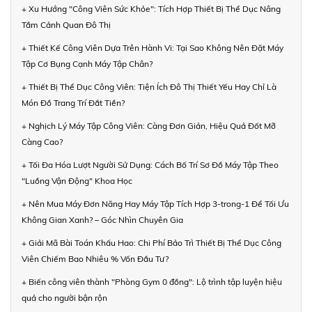
+ Xu Hướng "Công Viên Sức Khỏe": Tích Hợp Thiết Bị Thể Dục Nâng
Tầm Cảnh Quan Đô Thị
+ Thiết Kế Công Viên Dựa Trên Hành Vi: Tại Sao Không Nên Đặt Máy
Tập Cơ Bụng Cạnh Máy Tập Chân?
+ Thiết Bị Thể Dục Công Viên: Tiện Ích Đô Thị Thiết Yếu Hay Chỉ Là
Món Đồ Trang Trí Đắt Tiền?
+ Nghịch Lý Máy Tập Công Viên: Càng Đơn Giản, Hiệu Quả Đốt Mỡ
Càng Cao?
+ Tối Đa Hóa Lượt Người Sử Dụng: Cách Bố Trí Sơ Đồ Máy Tập Theo
"Luồng Vận Động" Khoa Học
+ Nên Mua Máy Đơn Năng Hay Máy Tập Tích Hợp 3-trong-1 Để Tối Ưu
Không Gian Xanh? – Góc Nhìn Chuyên Gia
+ Giải Mã Bài Toán Khấu Hao: Chi Phí Bảo Trì Thiết Bị Thể Dục Công
Viên Chiếm Bao Nhiêu % Vốn Đầu Tư?
+ Biến công viên thành "Phòng Gym 0 đồng": Lộ trình tập luyện hiệu
quả cho người bận rộn