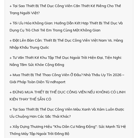
+ Tại Sao Thiết Bị Thể Dục Công Viên Cần Thiết Kế Riêng Cho Thể
Trạng Người Việt?
+ Tối Ưu Hóa Không Gian: Hướng Dẫn Kết Hợp Thiết Bị Thể Dục Và
Dụng Cụ Trò Chơi Trẻ Em Trong Cùng Một Không Gian
+ Đặt Lên Bàn Cân: Thiết Bị Thể Dục Công Viên Việt Nam Vs. Hàng
Nhập Khẩu Trung Quốc
+ Tư Vấn Thiết Kế Khu Tập Thể Dục Ngoài Trời Hiện Đại, Tiện Nghi:
Nâng Tầm Sức Khỏe Cộng Đồng
+ Mua Thiết Bị Thể Thao Công Viên Ở Đâu? Nhà Thầu Uy Tín 2026 –
Giải Pháp Toàn Diện Từ ndhsport
+ ĐỪNG MUA THIẾT BỊ THỂ DỤC CÔNG VIÊN NẾU KHÔNG CÓ LINH
KIỆN THAY THẾ SẴN CÓ
+ Tại Sao Thiết Bị Thể Dục Công Viên Màu Xanh Và Xám Luôn Được
Ưu Chuộng Hơn Các Sắc Thái Khác?
+ Xây Dựng Thương Hiệu "Khu Dân Cư Năng Động": Sức Mạnh Từ Hệ
Thống Máy Tập Ngoài Trời Đồng Bộ