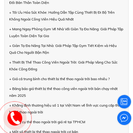
Đổi Bản Thân Toàn Diện
+ Tối Ưu Hóa Sức Khỏe: Hướng Dẫn Tập Cùng Thiết Bị Đi Bộ Trên
Không Ngoài Công Viên Hiệu Quả Nhất
+ Mang Ngay Phòng Gym Về Nhà Với Giàn Tạ Đa Năng: Giải Pháp Tập
Luyện Toàn Diện Tại Gia
+ Giàn Tạ Đa Năng Tại Nhà: Giải Pháp Tập Gym Tiết Kiệm và Hiệu
Quả Cho Người Bận Rộn
+ Thiết Bị Thể Thao Công Viên Ngoài Trời: Giải Pháp Vàng Cho Sức
Khỏe Cộng Đồng
+ Giá cả trung bình cho thiết bị thể thao ngoài trời bao nhiêu ?
+ Bảng báo giá thiết bị thể thao công viên ngoài trời bán chạy nhất
năm 2025
+ Khẳng định thương hiệu số 1 tại Việt Nam về lĩnh vực cung cấp thiết
bị thể thao ngoài trời
+ Dụng cụ thể thao ngoài trời giá rẻ tại TPHCM
+ Một số thiết bị thể thao ngoài trời cơ bản