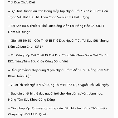
Trời Bạn Chưa Biết
+ Sự Thật Đằng Sau Các Dòng Máy Tập Ngoài Trời "Giá Siêu Rẻ": Cẩn
Trọng Với Thiết Bị Thể Thao Công Viên Kém Chất Lượng
+ Tại Sao 80% Thiết Bị Thể Dục Công Viên Lại Hỏng Hóc Chỉ Sau 1
Năm Sử Dụng?
+ Giải Mã Độ Bền Của Thiết Bị Thể Dục Ngoài Trời: Tại Sao Sắt Nhúng
Kẽm Là Lựa Chọn Số 1?
+ Thi Công Lắp Đặt Thiết Bị Thể Dục Công Viên Trọn Gói – Đạt Chuẩn
ISO: Nâng Tầm Sức Khỏe Cộng Đồng Việt
+ Bí quyết vàng: Xây dựng "Gym Ngoài Trời" Miễn Phí – Nâng Tầm Sức
Khỏe Toàn Diện
+ 7 Lợi Ích Bất Ngờ Khi Sử Dụng Thiết Bị Thể Dục Ngoài Trời Mỗi Ngày
+ Báo giá thiết bị thể dục ngoài trời cho khu dân cư và trường học:
Nâng Tầm Sức Khỏe Cộng Đồng
+ Giải pháp lắp đặt máy tập công viên: Bền bỉ - An toàn - Thẩm mỹ -
Chuyên gia Bật Mí Bí Quyết