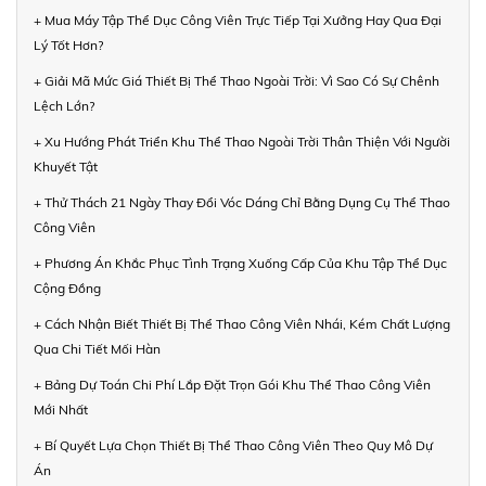
+ Mua Máy Tập Thể Dục Công Viên Trực Tiếp Tại Xưởng Hay Qua Đại
Lý Tốt Hơn?
+ Giải Mã Mức Giá Thiết Bị Thể Thao Ngoài Trời: Vì Sao Có Sự Chênh
Lệch Lớn?
+ Xu Hướng Phát Triển Khu Thể Thao Ngoài Trời Thân Thiện Với Người
Khuyết Tật
+ Thử Thách 21 Ngày Thay Đổi Vóc Dáng Chỉ Bằng Dụng Cụ Thể Thao
Công Viên
+ Phương Án Khắc Phục Tình Trạng Xuống Cấp Của Khu Tập Thể Dục
Cộng Đồng
+ Cách Nhận Biết Thiết Bị Thể Thao Công Viên Nhái, Kém Chất Lượng
Qua Chi Tiết Mối Hàn
+ Bảng Dự Toán Chi Phí Lắp Đặt Trọn Gói Khu Thể Thao Công Viên
Mới Nhất
+ Bí Quyết Lựa Chọn Thiết Bị Thể Thao Công Viên Theo Quy Mô Dự
Án