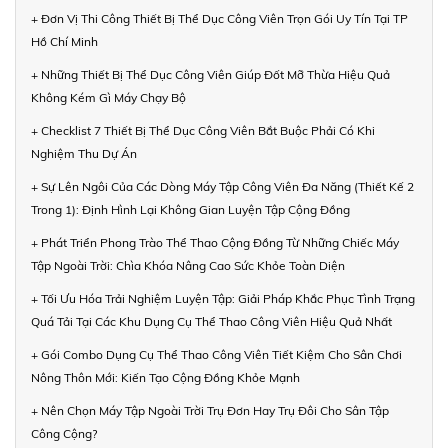
+ Đơn Vị Thi Công Thiết Bị Thể Dục Công Viên Trọn Gói Uy Tín Tại TP
Hồ Chí Minh
+ Những Thiết Bị Thể Dục Công Viên Giúp Đốt Mỡ Thừa Hiệu Quả
Không Kém Gì Máy Chạy Bộ
+ Checklist 7 Thiết Bị Thể Dục Công Viên Bắt Buộc Phải Có Khi
Nghiệm Thu Dự Án
+ Sự Lên Ngôi Của Các Dòng Máy Tập Công Viên Đa Năng (Thiết Kế 2
Trong 1): Định Hình Lại Không Gian Luyện Tập Cộng Đồng
+ Phát Triển Phong Trào Thể Thao Cộng Đồng Từ Những Chiếc Máy
Tập Ngoài Trời: Chìa Khóa Nâng Cao Sức Khỏe Toàn Diện
+ Tối Ưu Hóa Trải Nghiệm Luyện Tập: Giải Pháp Khắc Phục Tình Trạng
Quá Tải Tại Các Khu Dụng Cụ Thể Thao Công Viên Hiệu Quả Nhất
+ Gói Combo Dụng Cụ Thể Thao Công Viên Tiết Kiệm Cho Sân Chơi
Nông Thôn Mới: Kiến Tạo Cộng Đồng Khỏe Mạnh
+ Nên Chọn Máy Tập Ngoài Trời Trụ Đơn Hay Trụ Đôi Cho Sân Tập
Công Cộng?