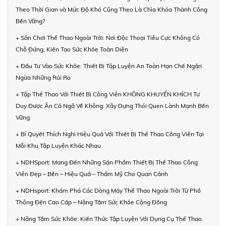
Theo Thời Gian và Mức Độ Khó Cũng Theo Là Chìa Khóa Thành Công
Bền Vững?
+ Sân Chơi Thể Thao Ngoài Trời: Nơi Độc Thoại Tiêu Cực Không Có
Chỗ Đứng, Kiến Tạo Sức Khỏe Toàn Diện
+ Đầu Tư Vào Sức Khỏe: Thiết Bị Tập Luyện An Toàn Hạn Chế Ngăn
Ngừa Những Rủi Ro
+ Tập Thể Thao Với Thiết Bị Công Viên KHÔNG KHUYẾN KHÍCH Tư
Duy Được Ăn Cả Ngã Về Không: Xây Dựng Thói Quen Lành Mạnh Bền
Vững
+ Bí Quyết Thích Nghi Hiệu Quả Với Thiết Bị Thể Thao Công Viên Tại
Mỗi Khu Tập Luyện Khác Nhau
+ NDHSport: Mang Đến Những Sản Phẩm Thiết Bị Thể Thao Công
Viên Đẹp – Bền – Hiệu Quả – Thẩm Mỹ Cho Quan Cảnh
+ NDHsport: Khám Phá Các Dòng Máy Thể Thao Ngoài Trời Từ Phổ
Thông Đến Cao Cấp – Nâng Tầm Sức Khỏe Cộng Đồng
+ Nâng Tầm Sức Khỏe: Kiến Thức Tập Luyện Với Dụng Cụ Thể Thao