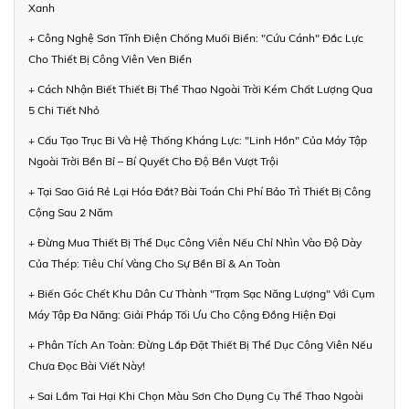
Xanh
+ Công Nghệ Sơn Tĩnh Điện Chống Muối Biển: "Cứu Cánh" Đắc Lực
Cho Thiết Bị Công Viên Ven Biển
+ Cách Nhận Biết Thiết Bị Thể Thao Ngoài Trời Kém Chất Lượng Qua
5 Chi Tiết Nhỏ
+ Cấu Tạo Trục Bi Và Hệ Thống Kháng Lực: "Linh Hồn" Của Máy Tập
Ngoài Trời Bền Bỉ – Bí Quyết Cho Độ Bền Vượt Trội
+ Tại Sao Giá Rẻ Lại Hóa Đắt? Bài Toán Chi Phí Bảo Trì Thiết Bị Công
Cộng Sau 2 Năm
+ Đừng Mua Thiết Bị Thể Dục Công Viên Nếu Chỉ Nhìn Vào Độ Dày
Của Thép: Tiêu Chí Vàng Cho Sự Bền Bỉ & An Toàn
+ Biến Góc Chết Khu Dân Cư Thành "Trạm Sạc Năng Lượng" Với Cụm
Máy Tập Đa Năng: Giải Pháp Tối Ưu Cho Cộng Đồng Hiện Đại
+ Phân Tích An Toàn: Đừng Lắp Đặt Thiết Bị Thể Dục Công Viên Nếu
Chưa Đọc Bài Viết Này!
+ Sai Lầm Tai Hại Khi Chọn Màu Sơn Cho Dụng Cụ Thể Thao Ngoài