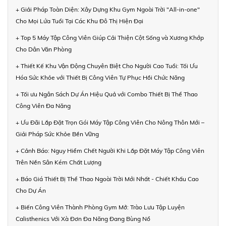
+ Giải Pháp Toàn Diện: Xây Dựng Khu Gym Ngoài Trời "All-in-one"
Cho Mọi Lứa Tuổi Tại Các Khu Đô Thị Hiện Đại
+ Top 5 Máy Tập Công Viên Giúp Cải Thiện Cột Sống và Xương Khớp
Cho Dân Văn Phòng
+ Thiết Kế Khu Vận Động Chuyên Biệt Cho Người Cao Tuổi: Tối Ưu
Hóa Sức Khỏe với Thiết Bị Công Viên Tự Phục Hồi Chức Năng
+ Tối ưu Ngân Sách Dự Án Hiệu Quả với Combo Thiết Bị Thể Thao
Công Viên Đa Năng
+ Ưu Đãi Lắp Đặt Trọn Gói Máy Tập Công Viên Cho Nông Thôn Mới –
Giải Pháp Sức Khỏe Bền Vững
+ Cảnh Báo: Nguy Hiểm Chết Người Khi Lắp Đặt Máy Tập Công Viên
Trên Nền Sân Kém Chất Lượng
+ Báo Giá Thiết Bị Thể Thao Ngoài Trời Mới Nhất - Chiết Khấu Cao
Cho Dự Án
+ Biến Công Viên Thành Phòng Gym Mở: Trào Lưu Tập Luyện
Calisthenics Với Xà Đơn Đa Năng Đang Bùng Nổ