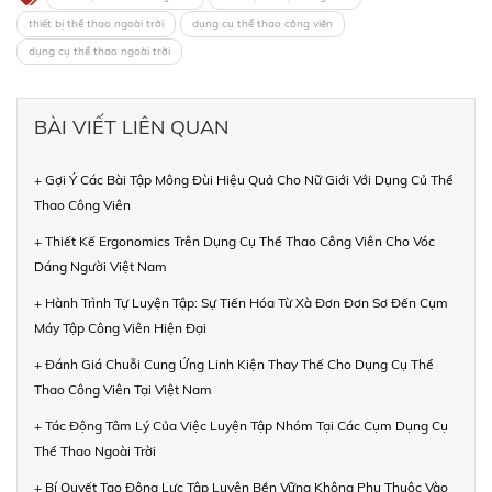
thiết bị thể thao ngoài trời
dụng cụ thể thao công viên
dụng cụ thể thao ngoài trời
BÀI VIẾT LIÊN QUAN
+ Gợi Ý Các Bài Tập Mông Đùi Hiệu Quả Cho Nữ Giới Với Dụng Củ Thể
Thao Công Viên
+ Thiết Kế Ergonomics Trên Dụng Cụ Thể Thao Công Viên Cho Vóc
Dáng Người Việt Nam
+ Hành Trình Tự Luyện Tập: Sự Tiến Hóa Từ Xà Đơn Đơn Sơ Đến Cụm
Máy Tập Công Viên Hiện Đại
+ Đánh Giá Chuỗi Cung Ứng Linh Kiện Thay Thế Cho Dụng Cụ Thể
Thao Công Viên Tại Việt Nam
+ Tác Động Tâm Lý Của Việc Luyện Tập Nhóm Tại Các Cụm Dụng Cụ
Thể Thao Ngoài Trời
+ Bí Quyết Tạo Động Lực Tập Luyện Bền Vững Không Phụ Thuộc Vào