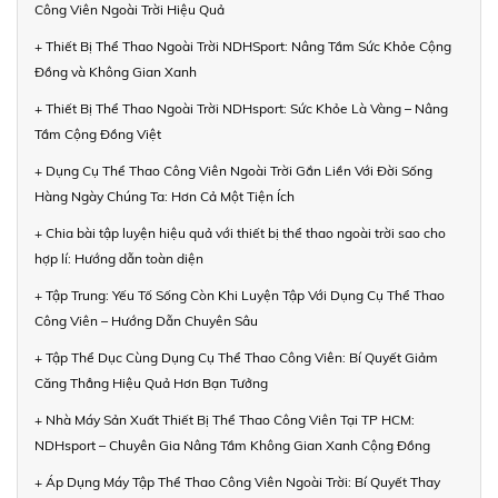
Công Viên Ngoài Trời Hiệu Quả
+ Thiết Bị Thể Thao Ngoài Trời NDHSport: Nâng Tầm Sức Khỏe Cộng
Đồng và Không Gian Xanh
+ Thiết Bị Thể Thao Ngoài Trời NDHsport: Sức Khỏe Là Vàng – Nâng
Tầm Cộng Đồng Việt
+ Dụng Cụ Thể Thao Công Viên Ngoài Trời Gắn Liền Với Đời Sống
Hàng Ngày Chúng Ta: Hơn Cả Một Tiện Ích
+ Chia bài tập luyện hiệu quả với thiết bị thể thao ngoài trời sao cho
hợp lí: Hướng dẫn toàn diện
+ Tập Trung: Yếu Tố Sống Còn Khi Luyện Tập Với Dụng Cụ Thể Thao
Công Viên – Hướng Dẫn Chuyên Sâu
+ Tập Thể Dục Cùng Dụng Cụ Thể Thao Công Viên: Bí Quyết Giảm
Căng Thẳng Hiệu Quả Hơn Bạn Tưởng
+ Nhà Máy Sản Xuất Thiết Bị Thể Thao Công Viên Tại TP HCM:
NDHsport – Chuyên Gia Nâng Tầm Không Gian Xanh Cộng Đồng
+ Áp Dụng Máy Tập Thể Thao Công Viên Ngoài Trời: Bí Quyết Thay