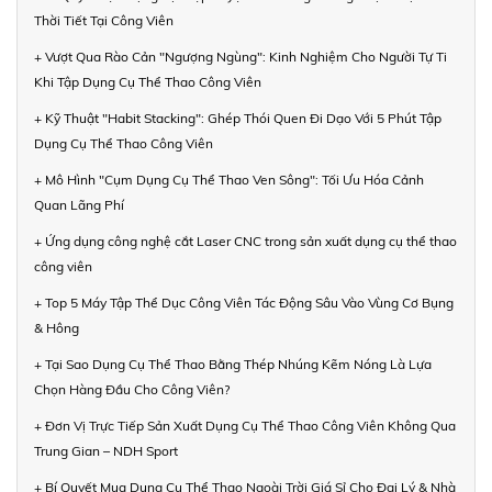
Thời Tiết Tại Công Viên
+ Vượt Qua Rào Cản "Ngượng Ngùng": Kinh Nghiệm Cho Người Tự Ti
Khi Tập Dụng Cụ Thể Thao Công Viên
+ Kỹ Thuật "Habit Stacking": Ghép Thói Quen Đi Dạo Với 5 Phút Tập
Dụng Cụ Thể Thao Công Viên
+ Mô Hình "Cụm Dụng Cụ Thể Thao Ven Sông": Tối Ưu Hóa Cảnh
Quan Lãng Phí
+ Ứng dụng công nghệ cắt Laser CNC trong sản xuất dụng cụ thể thao
công viên
+ Top 5 Máy Tập Thể Dục Công Viên Tác Động Sâu Vào Vùng Cơ Bụng
& Hông
+ Tại Sao Dụng Cụ Thể Thao Bằng Thép Nhúng Kẽm Nóng Là Lựa
Chọn Hàng Đầu Cho Công Viên?
+ Đơn Vị Trực Tiếp Sản Xuất Dụng Cụ Thể Thao Công Viên Không Qua
Trung Gian – NDH Sport
+ Bí Quyết Mua Dụng Cụ Thể Thao Ngoài Trời Giá Sỉ Cho Đại Lý & Nhà