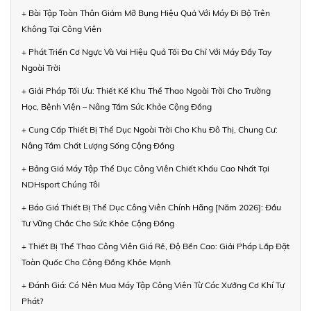
+ Bài Tập Toàn Thân Giảm Mỡ Bụng Hiệu Quả Với Máy Đi Bộ Trên
Không Tại Công Viên
+ Phát Triển Cơ Ngực Và Vai Hiệu Quả Tối Đa Chỉ Với Máy Đẩy Tay
Ngoài Trời
+ Giải Pháp Tối Ưu: Thiết Kế Khu Thể Thao Ngoài Trời Cho Trường
Học, Bệnh Viện – Nâng Tầm Sức Khỏe Cộng Đồng
+ Cung Cấp Thiết Bị Thể Dục Ngoài Trời Cho Khu Đô Thị, Chung Cư:
Nâng Tầm Chất Lượng Sống Cộng Đồng
+ Bảng Giá Máy Tập Thể Dục Công Viên Chiết Khấu Cao Nhất Tại
NDHsport Chúng Tôi
+ Báo Giá Thiết Bị Thể Dục Công Viên Chính Hãng [Năm 2026]: Đầu
Tư Vững Chắc Cho Sức Khỏe Cộng Đồng
+ Thiết Bị Thể Thao Công Viên Giá Rẻ, Độ Bền Cao: Giải Pháp Lắp Đặt
Toàn Quốc Cho Cộng Đồng Khỏe Mạnh
+ Đánh Giá: Có Nên Mua Máy Tập Công Viên Từ Các Xưởng Cơ Khí Tự
Phát?