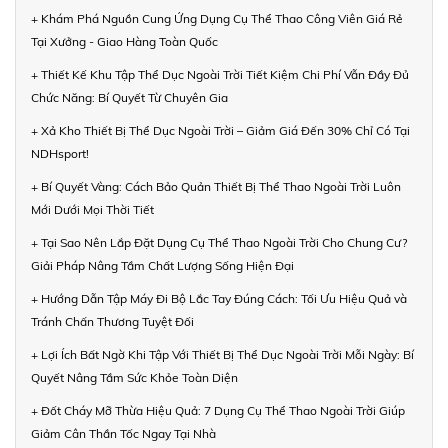
+ Khám Phá Nguồn Cung Ứng Dụng Cụ Thể Thao Công Viên Giá Rẻ
Tại Xưởng - Giao Hàng Toàn Quốc
+ Thiết Kế Khu Tập Thể Dục Ngoài Trời Tiết Kiệm Chi Phí Vẫn Đầy Đủ
Chức Năng: Bí Quyết Từ Chuyên Gia
+ Xả Kho Thiết Bị Thể Dục Ngoài Trời – Giảm Giá Đến 30% Chỉ Có Tại
NDHsport!
+ Bí Quyết Vàng: Cách Bảo Quản Thiết Bị Thể Thao Ngoài Trời Luôn
Mới Dưới Mọi Thời Tiết
+ Tại Sao Nên Lắp Đặt Dụng Cụ Thể Thao Ngoài Trời Cho Chung Cư?
Giải Pháp Nâng Tầm Chất Lượng Sống Hiện Đại
+ Hướng Dẫn Tập Máy Đi Bộ Lắc Tay Đúng Cách: Tối Ưu Hiệu Quả và
Tránh Chấn Thương Tuyệt Đối
+ Lợi Ích Bất Ngờ Khi Tập Với Thiết Bị Thể Dục Ngoài Trời Mỗi Ngày: Bí
Quyết Nâng Tầm Sức Khỏe Toàn Diện
+ Đốt Cháy Mỡ Thừa Hiệu Quả: 7 Dụng Cụ Thể Thao Ngoài Trời Giúp
Giảm Cân Thần Tốc Ngay Tại Nhà