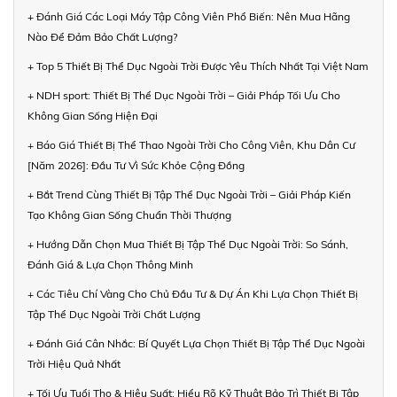
+ Đánh Giá Các Loại Máy Tập Công Viên Phổ Biến: Nên Mua Hãng
Nào Để Đảm Bảo Chất Lượng?
+ Top 5 Thiết Bị Thể Dục Ngoài Trời Được Yêu Thích Nhất Tại Việt Nam
+ NDH sport: Thiết Bị Thể Dục Ngoài Trời – Giải Pháp Tối Ưu Cho
Không Gian Sống Hiện Đại
+ Báo Giá Thiết Bị Thể Thao Ngoài Trời Cho Công Viên, Khu Dân Cư
[Năm 2026]: Đầu Tư Vì Sức Khỏe Cộng Đồng
+ Bắt Trend Cùng Thiết Bị Tập Thể Dục Ngoài Trời – Giải Pháp Kiến
Tạo Không Gian Sống Chuẩn Thời Thượng
+ Hướng Dẫn Chọn Mua Thiết Bị Tập Thể Dục Ngoài Trời: So Sánh,
Đánh Giá & Lựa Chọn Thông Minh
+ Các Tiêu Chí Vàng Cho Chủ Đầu Tư & Dự Án Khi Lựa Chọn Thiết Bị
Tập Thể Dục Ngoài Trời Chất Lượng
+ Đánh Giá Cân Nhắc: Bí Quyết Lựa Chọn Thiết Bị Tập Thể Dục Ngoài
Trời Hiệu Quả Nhất
+ Tối Ưu Tuổi Thọ & Hiệu Suất: Hiểu Rõ Kỹ Thuật Bảo Trì Thiết Bị Tập