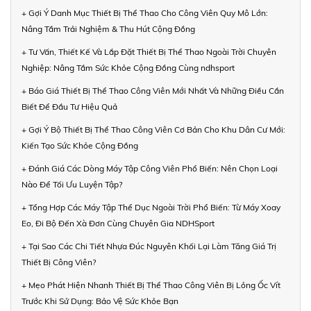
+ Gợi Ý Danh Mục Thiết Bị Thể Thao Cho Công Viên Quy Mô Lớn:
Nâng Tầm Trải Nghiệm & Thu Hút Cộng Đồng
+ Tư Vấn, Thiết Kế Và Lắp Đặt Thiết Bị Thể Thao Ngoài Trời Chuyên
Nghiệp: Nâng Tầm Sức Khỏe Cộng Đồng Cùng ndhsport
+ Báo Giá Thiết Bị Thể Thao Công Viên Mới Nhất Và Những Điều Cần
Biết Để Đầu Tư Hiệu Quả
+ Gợi Ý Bộ Thiết Bị Thể Thao Công Viên Cơ Bản Cho Khu Dân Cư Mới:
Kiến Tạo Sức Khỏe Cộng Đồng
+ Đánh Giá Các Dòng Máy Tập Công Viên Phổ Biến: Nên Chọn Loại
Nào Để Tối Ưu Luyện Tập?
+ Tổng Hợp Các Máy Tập Thể Dục Ngoài Trời Phổ Biến: Từ Máy Xoay
Eo, Đi Bộ Đến Xà Đơn Cùng Chuyên Gia NDHSport
+ Tại Sao Các Chi Tiết Nhựa Đúc Nguyên Khối Lại Làm Tăng Giá Trị
Thiết Bị Công Viên?
+ Mẹo Phát Hiện Nhanh Thiết Bị Thể Thao Công Viên Bị Lỏng Ốc Vít
Trước Khi Sử Dụng: Bảo Vệ Sức Khỏe Bạn