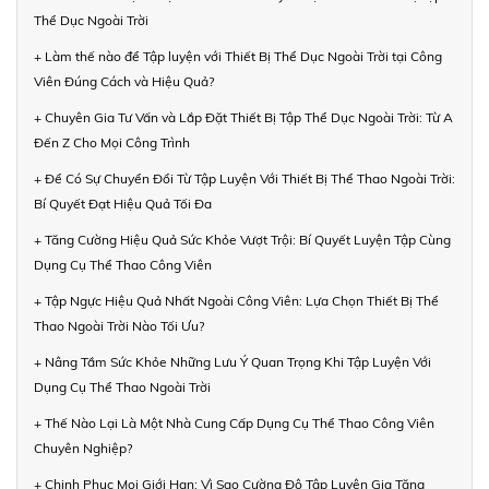
Thể Dục Ngoài Trời
+ Làm thế nào để Tập luyện với Thiết Bị Thể Dục Ngoài Trời tại Công
Viên Đúng Cách và Hiệu Quả?
+ Chuyên Gia Tư Vấn và Lắp Đặt Thiết Bị Tập Thể Dục Ngoài Trời: Từ A
Đến Z Cho Mọi Công Trình
+ Để Có Sự Chuyển Đổi Từ Tập Luyện Với Thiết Bị Thể Thao Ngoài Trời:
Bí Quyết Đạt Hiệu Quả Tối Đa
+ Tăng Cường Hiệu Quả Sức Khỏe Vượt Trội: Bí Quyết Luyện Tập Cùng
Dụng Cụ Thể Thao Công Viên
+ Tập Ngực Hiệu Quả Nhất Ngoài Công Viên: Lựa Chọn Thiết Bị Thể
Thao Ngoài Trời Nào Tối Ưu?
+ Nâng Tầm Sức Khỏe Những Lưu Ý Quan Trọng Khi Tập Luyện Với
Dụng Cụ Thể Thao Ngoài Trời
+ Thế Nào Lại Là Một Nhà Cung Cấp Dụng Cụ Thể Thao Công Viên
Chuyên Nghiệp?
+ Chinh Phục Mọi Giới Hạn: Vì Sao Cường Độ Tập Luyện Gia Tăng