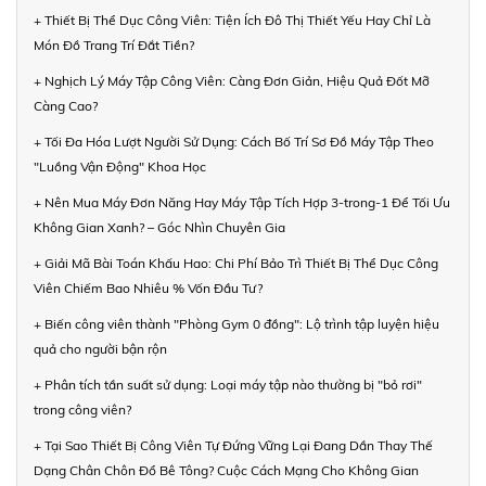
+ Thiết Bị Thể Dục Công Viên: Tiện Ích Đô Thị Thiết Yếu Hay Chỉ Là
Món Đồ Trang Trí Đắt Tiền?
+ Nghịch Lý Máy Tập Công Viên: Càng Đơn Giản, Hiệu Quả Đốt Mỡ
Càng Cao?
+ Tối Đa Hóa Lượt Người Sử Dụng: Cách Bố Trí Sơ Đồ Máy Tập Theo
"Luồng Vận Động" Khoa Học
+ Nên Mua Máy Đơn Năng Hay Máy Tập Tích Hợp 3-trong-1 Để Tối Ưu
Không Gian Xanh? – Góc Nhìn Chuyên Gia
+ Giải Mã Bài Toán Khấu Hao: Chi Phí Bảo Trì Thiết Bị Thể Dục Công
Viên Chiếm Bao Nhiêu % Vốn Đầu Tư?
+ Biến công viên thành "Phòng Gym 0 đồng": Lộ trình tập luyện hiệu
quả cho người bận rộn
+ Phân tích tần suất sử dụng: Loại máy tập nào thường bị "bỏ rơi"
trong công viên?
+ Tại Sao Thiết Bị Công Viên Tự Đứng Vững Lại Đang Dần Thay Thế
Dạng Chân Chôn Đổ Bê Tông? Cuộc Cách Mạng Cho Không Gian