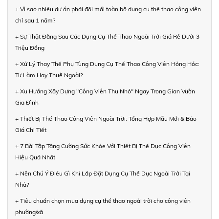
+ Vì sao nhiều dự án phải đổi mới toàn bộ dụng cụ thể thao công viên
chỉ sau 1 năm?
+ Sự Thật Đằng Sau Các Dụng Cụ Thể Thao Ngoài Trời Giá Rẻ Dưới 3
Triệu Đồng
+ Xử Lý Thay Thế Phụ Tùng Dụng Cụ Thể Thao Công Viên Hỏng Hóc:
Tự Làm Hay Thuê Ngoài?
+ Xu Hướng Xây Dựng "Công Viên Thu Nhỏ" Ngay Trong Gian Vườn
Gia Đình
+ Thiết Bị Thể Thao Công Viên Ngoài Trời: Tổng Hợp Mẫu Mới & Báo
Giá Chi Tiết
+ 7 Bài Tập Tăng Cường Sức Khỏe Với Thiết Bị Thể Dục Công Viên
Hiệu Quả Nhất
+ Nên Chú Ý Điều Gì Khi Lắp Đặt Dụng Cụ Thể Dục Ngoài Trời Tại
Nhà?
+ Tiêu chuẩn chọn mua dụng cụ thể thao ngoài trời cho công viên
phường/xã