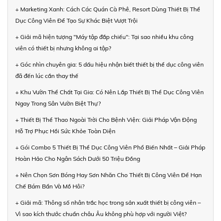
+ Marketing Xanh: Cách Các Quán Cà Phê, Resort Dùng Thiết Bị Thể
Dục Công Viên Để Tạo Sự Khác Biệt Vượt Trội
+ Giải mã hiện tượng "Máy tập đắp chiếu": Tại sao nhiều khu công
viên có thiết bị nhưng không ai tập?
+ Góc nhìn chuyên gia: 5 dấu hiệu nhận biết thiết bị thể dục công viên
đã đến lúc cần thay thế
+ Khu Vườn Thể Chất Tại Gia: Có Nên Lắp Thiết Bị Thể Dục Công Viên
Ngay Trong Sân Vườn Biệt Thự?
+ Thiết Bị Thể Thao Ngoài Trời Cho Bệnh Viện: Giải Pháp Vận Động
Hỗ Trợ Phục Hồi Sức Khỏe Toàn Diện
+ Gói Combo 5 Thiết Bị Thể Dục Công Viên Phổ Biến Nhất – Giải Pháp
Hoàn Hảo Cho Ngân Sách Dưới 50 Triệu Đồng
+ Nên Chọn Sơn Bóng Hay Sơn Nhăn Cho Thiết Bị Công Viên Để Hạn
Chế Bám Bẩn Và Mồ Hôi?
+ Giải mã: Thông số nhân trắc học trong sản xuất thiết bị công viên –
Vì sao kích thước chuẩn châu Âu không phù hợp với người Việt?