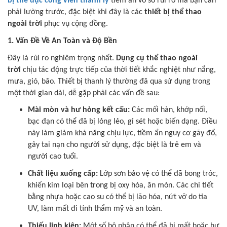
bị thể dục công viên thanh lý
tiềm ẩn vô số rủi ro mà bạn cần
phải lường trước, đặc biệt khi đây là các
thiết bị thể thao
ngoài trời
phục vụ cộng đồng.
1. Vấn Đề Về An Toàn và Độ Bền
Đây là rủi ro nghiêm trọng nhất.
Dụng cụ thể thao ngoài
trời
chịu tác động trực tiếp của thời tiết khắc nghiệt như nắng,
mưa, gió, bão. Thiết bị thanh lý thường đã qua sử dụng trong
một thời gian dài, dễ gặp phải các vấn đề sau:
Mài mòn và hư hỏng kết cấu:
Các mối hàn, khớp nối,
bạc đạn có thể đã bị lỏng lẻo, gỉ sét hoặc biến dạng. Điều
này làm giảm khả năng chịu lực, tiềm ẩn nguy cơ gãy đổ,
gây tai nạn cho người sử dụng, đặc biệt là trẻ em và
người cao tuổi.
Chất liệu xuống cấp:
Lớp sơn bảo vệ có thể đã bong tróc,
khiến kim loại bên trong bị oxy hóa, ăn mòn. Các chi tiết
bằng nhựa hoặc cao su có thể bị lão hóa, nứt vỡ do tia
UV, làm mất đi tính thẩm mỹ và an toàn.
Thiếu linh kiện:
Một số bộ phận có thể đã bị mất hoặc hư