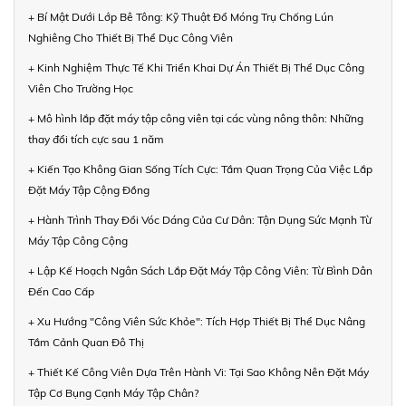
+ Bí Mật Dưới Lớp Bê Tông: Kỹ Thuật Đổ Móng Trụ Chống Lún
Nghiêng Cho Thiết Bị Thể Dục Công Viên
+ Kinh Nghiệm Thực Tế Khi Triển Khai Dự Án Thiết Bị Thể Dục Công
Viên Cho Trường Học
+ Mô hình lắp đặt máy tập công viên tại các vùng nông thôn: Những
thay đổi tích cực sau 1 năm
+ Kiến Tạo Không Gian Sống Tích Cực: Tầm Quan Trọng Của Việc Lắp
Đặt Máy Tập Cộng Đồng
+ Hành Trình Thay Đổi Vóc Dáng Của Cư Dân: Tận Dụng Sức Mạnh Từ
Máy Tập Công Cộng
+ Lập Kế Hoạch Ngân Sách Lắp Đặt Máy Tập Công Viên: Từ Bình Dân
Đến Cao Cấp
+ Xu Hướng "Công Viên Sức Khỏe": Tích Hợp Thiết Bị Thể Dục Nâng
Tầm Cảnh Quan Đô Thị
+ Thiết Kế Công Viên Dựa Trên Hành Vi: Tại Sao Không Nên Đặt Máy
Tập Cơ Bụng Cạnh Máy Tập Chân?