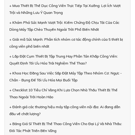
+ Mua Thiết Bị Thể Dục Công Viên Trực Tiếp Tại Xưởng: Lợi Ích Vượt
Trội và Những Lưu Ý Quan Trọng
+ Khám Phá Sức Mạnh Vượt Trội: Kiểm Chứng Độ Chịu Tải Của Các
Dòng Máy Tập Chèo Thuyền Ngoài Trời Phổ Biến Nhất
+ Giải mã Sức Mạnh: Phân tích nhóm cơ tác động chính của 5 thiết bị
công viên phổ biến nhất
+ Lắp Đặt Cụm Thiết Bị Tập Trung Hay Phân Tán Khắp Công Viên:
Quyết Định Tối Ưu Hóa Trải Nghiệm Thể Thao?
+ Khoa Học Đằng Sau Việc Sắp Đặt Máy Tập Theo Nhóm Cơ: Ngực -
Chân - Bụng Để Tối Ưu Hóa Mọi Buổi Tập
+ Checklist 10 Tiêu Chí Vàng Khi Lựa Chọn Nhà Thầu Thiết Bị Thể
Thao Ngoài Trời Hoàn Hảo
+ Đánh giá các thương hiệu máy tập công viên nội địa: Ai đang dẫn
đầu về chất lượng?
+ Bảng Giá Sỉ Thiết Bị Thể Thao Công Viên Cho Đại Lý Và Nhà Thầu:
Đối Tác Phát Triển Bền Vững