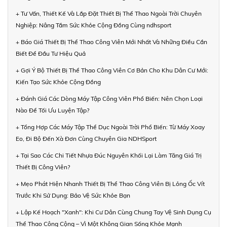
+ Tư Vấn, Thiết Kế Và Lắp Đặt Thiết Bị Thể Thao Ngoài Trời Chuyên
Nghiệp: Nâng Tầm Sức Khỏe Cộng Đồng Cùng ndhsport
+ Báo Giá Thiết Bị Thể Thao Công Viên Mới Nhất Và Những Điều Cần
Biết Để Đầu Tư Hiệu Quả
+ Gợi Ý Bộ Thiết Bị Thể Thao Công Viên Cơ Bản Cho Khu Dân Cư Mới:
Kiến Tạo Sức Khỏe Cộng Đồng
+ Đánh Giá Các Dòng Máy Tập Công Viên Phổ Biến: Nên Chọn Loại
Nào Để Tối Ưu Luyện Tập?
+ Tổng Hợp Các Máy Tập Thể Dục Ngoài Trời Phổ Biến: Từ Máy Xoay
Eo, Đi Bộ Đến Xà Đơn Cùng Chuyên Gia NDHSport
+ Tại Sao Các Chi Tiết Nhựa Đúc Nguyên Khối Lại Làm Tăng Giá Trị
Thiết Bị Công Viên?
+ Mẹo Phát Hiện Nhanh Thiết Bị Thể Thao Công Viên Bị Lỏng Ốc Vít
Trước Khi Sử Dụng: Bảo Vệ Sức Khỏe Bạn
+ Lập Kế Hoạch "Xanh": Khi Cư Dân Cùng Chung Tay Vệ Sinh Dụng Cụ
Thể Thao Công Cộng – Vì Một Không Gian Sống Khỏe Mạnh