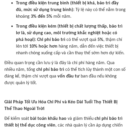
Trong điều kiện trung bình (thiết bị khá, bảo trì đầy
đủ, mức sử dụng trung bình):
Tỷ lệ này có thể nằm trong
khoảng
3% đến 5%
mỗi năm.
Trong điều kiện kém (thiết bị chất lượng thấp, bảo trì
lơ là, sử dụng cao, môi trường khắc nghiệt hoặc có
phá hoại):
Chi phí bảo trì
có thể vượt quá
5%
, thậm chí
lên tới
10% hoặc hơn
hàng năm, dẫn đến việc thiết bị
nhanh chóng xuống cấp và cần thay thế sớm hơn dự kiến.
Điều quan trọng cần lưu ý là đây là chi phí hàng năm. Qua
nhiều năm, tổng
chi phí bảo trì
có thể tích lũy thành một con số
đáng kể, thậm chí vượt qua
vốn đầu tư
ban đầu nếu không
được quản lý tốt.
Giải Pháp Tối Ưu Hóa Chi Phí và Kéo Dài Tuổi Thọ Thiết Bị
Thể Thao Ngoài Trời
Để kiểm soát
bài toán khấu hao
và giảm thiểu
chi phí bảo trì
thiết bị thể dục công viên
, các nhà quản lý cần áp dụng chiến