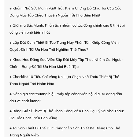
+ Khám Phá Sức Mạnh Vượt Trội: Kiểm Chứng Độ Chịu Tải Của Các
Dòng Máy Tập Chèo Thuyền Ngoài Trời Phổ Biến Nhất
+ Giải mã Sức Mạnh: Phân tích nhóm cơ tác động chính của 5 thiết bị
công viên phổ biến nhất
+ Lắp Đặt Cụm Thiết Bị Tập Trung Hay Phân Tán Khắp Công Viên:
Quyết Định Tối Ưu Hóa Trải Nghiệm Thể Thao?
+ Khoa Học Đằng Sau Việc Sắp Đặt Máy Tập Theo Nhóm Cơ: Ngực -
Chân - Bụng Để Tối Ưu Hóa Mọi Buổi Tập
+ Checklist 10 Tiêu Chí Vàng Khi Lựa Chọn Nhà Thầu Thiết Bị Thể
Thao Ngoài Trời Hoàn Hảo
+ Đánh giá các thương hiệu máy tập công viên nội địa: Ai đang dẫn
đầu về chất lượng?
+ Bảng Giá Sỉ Thiết Bị Thể Thao Công Viên Cho Đại Lý Và Nhà Thầu:
Đối Tác Phát Triển Bền Vững
+ Tại Sao Thiết Bị Thể Dục Công Viên Cần Thiết Kế Riêng Cho Thể
Trạng Người Việt?