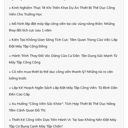
+ Kinh Nghiệm Thực Tế Khi Triển Khai Dự Án Thiết Bị Thể Dục Công
Viên Cho Trường Học
+ Mô hình lắp đặt máy tập công viên tại các vùng nông thôn: Những
thay đổi tích cực sau 1 năm
+ Kiến Tạo Không Gian Sống Tích Cực: Tầm Quan Trọng Của Việc Lắp
Đặt Máy Tập Cộng Đồng
+ Hành Trình Thay Đổi Vóc Dáng Của Cư Dân: Tận Dụng Sức Mạnh Từ
Máy Tập Công Cộng
+ Có nên mua thiết bị thể dục công viên thanh lý? Những rủi ro cần
lường trước
+ Lập Kế Hoạch Ngân Sách Lắp Đặt Máy Tập Công Viên: Từ Bình Dân
Đến Cao Cấp
+ Xu Hướng "Công Viên Sức Khỏe": Tích Hợp Thiết Bị Thể Dục Nâng
Tầm Cảnh Quan Đô Thị
+ Thiết Kế Công Viên Dựa Trên Hành Vi: Tại Sao Không Nên Đặt Máy
Tập Cơ Bụng Cạnh Máy Tập Chân?