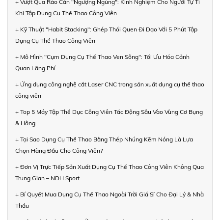
+ Vượt Qua Rào Cản "Ngượng Ngùng": Kinh Nghiệm Cho Người Tự Ti
Khi Tập Dụng Cụ Thể Thao Công Viên
+ Kỹ Thuật "Habit Stacking": Ghép Thói Quen Đi Dạo Với 5 Phút Tập
Dụng Cụ Thể Thao Công Viên
+ Mô Hình "Cụm Dụng Cụ Thể Thao Ven Sông": Tối Ưu Hóa Cảnh
Quan Lãng Phí
+ Ứng dụng công nghệ cắt Laser CNC trong sản xuất dụng cụ thể thao
công viên
+ Top 5 Máy Tập Thể Dục Công Viên Tác Động Sâu Vào Vùng Cơ Bụng
& Hông
+ Tại Sao Dụng Cụ Thể Thao Bằng Thép Nhúng Kẽm Nóng Là Lựa
Chọn Hàng Đầu Cho Công Viên?
+ Đơn Vị Trực Tiếp Sản Xuất Dụng Cụ Thể Thao Công Viên Không Qua
Trung Gian – NDH Sport
+ Bí Quyết Mua Dụng Cụ Thể Thao Ngoài Trời Giá Sỉ Cho Đại Lý & Nhà
Thầu