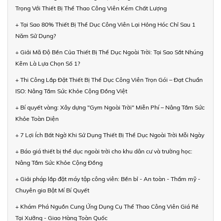
Trọng Với Thiết Bị Thể Thao Công Viên Kém Chất Lượng
+ Tại Sao 80% Thiết Bị Thể Dục Công Viên Lại Hỏng Hóc Chỉ Sau 1
Năm Sử Dụng?
+ Giải Mã Độ Bền Của Thiết Bị Thể Dục Ngoài Trời: Tại Sao Sắt Nhúng
Kẽm Là Lựa Chọn Số 1?
+ Thi Công Lắp Đặt Thiết Bị Thể Dục Công Viên Trọn Gói – Đạt Chuẩn
ISO: Nâng Tầm Sức Khỏe Cộng Đồng Việt
+ Bí quyết vàng: Xây dựng "Gym Ngoài Trời" Miễn Phí – Nâng Tầm Sức
Khỏe Toàn Diện
+ 7 Lợi Ích Bất Ngờ Khi Sử Dụng Thiết Bị Thể Dục Ngoài Trời Mỗi Ngày
+ Báo giá thiết bị thể dục ngoài trời cho khu dân cư và trường học:
Nâng Tầm Sức Khỏe Cộng Đồng
+ Giải pháp lắp đặt máy tập công viên: Bền bỉ - An toàn - Thẩm mỹ -
Chuyên gia Bật Mí Bí Quyết
+ Khám Phá Nguồn Cung Ứng Dụng Cụ Thể Thao Công Viên Giá Rẻ
Tại Xưởng - Giao Hàng Toàn Quốc