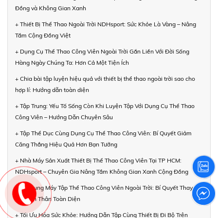
Đồng và Không Gian Xanh
+ Thiết Bị Thể Thao Ngoài Trời NDHsport: Sức Khỏe Là Vàng – Nâng
Tầm Cộng Đồng Việt
+ Dụng Cụ Thể Thao Công Viên Ngoài Trời Gắn Liền Với Đời Sống
Hàng Ngày Chúng Ta: Hơn Cả Một Tiện Ích
+ Chia bài tập luyện hiệu quả với thiết bị thể thao ngoài trời sao cho
hợp lí: Hướng dẫn toàn diện
+ Tập Trung: Yếu Tố Sống Còn Khi Luyện Tập Với Dụng Cụ Thể Thao
Công Viên – Hướng Dẫn Chuyên Sâu
+ Tập Thể Dục Cùng Dụng Cụ Thể Thao Công Viên: Bí Quyết Giảm
Căng Thẳng Hiệu Quả Hơn Bạn Tưởng
+ Nhà Máy Sản Xuất Thiết Bị Thể Thao Công Viên Tại TP HCM:
NDHsport – Chuyên Gia Nâng Tầm Không Gian Xanh Cộng Đồng
+ Áp Dụng Máy Tập Thể Thao Công Viên Ngoài Trời: Bí Quyết Thay
Đổi Bản Thân Toàn Diện
+ Tối Ưu Hóa Sức Khỏe: Hướng Dẫn Tập Cùng Thiết Bị Đi Bộ Trên