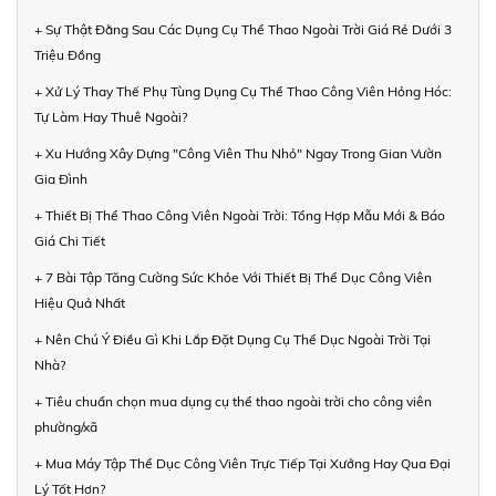
+ Sự Thật Đằng Sau Các Dụng Cụ Thể Thao Ngoài Trời Giá Rẻ Dưới 3
Triệu Đồng
+ Xử Lý Thay Thế Phụ Tùng Dụng Cụ Thể Thao Công Viên Hỏng Hóc:
Tự Làm Hay Thuê Ngoài?
+ Xu Hướng Xây Dựng "Công Viên Thu Nhỏ" Ngay Trong Gian Vườn
Gia Đình
+ Thiết Bị Thể Thao Công Viên Ngoài Trời: Tổng Hợp Mẫu Mới & Báo
Giá Chi Tiết
+ 7 Bài Tập Tăng Cường Sức Khỏe Với Thiết Bị Thể Dục Công Viên
Hiệu Quả Nhất
+ Nên Chú Ý Điều Gì Khi Lắp Đặt Dụng Cụ Thể Dục Ngoài Trời Tại
Nhà?
+ Tiêu chuẩn chọn mua dụng cụ thể thao ngoài trời cho công viên
phường/xã
+ Mua Máy Tập Thể Dục Công Viên Trực Tiếp Tại Xưởng Hay Qua Đại
Lý Tốt Hơn?