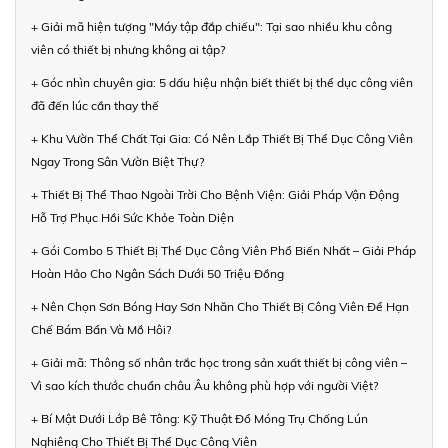
+ Giải mã hiện tượng "Máy tập đắp chiếu": Tại sao nhiều khu công
viên có thiết bị nhưng không ai tập?
+ Góc nhìn chuyên gia: 5 dấu hiệu nhận biết thiết bị thể dục công viên
đã đến lúc cần thay thế
+ Khu Vườn Thể Chất Tại Gia: Có Nên Lắp Thiết Bị Thể Dục Công Viên
Ngay Trong Sân Vườn Biệt Thự?
+ Thiết Bị Thể Thao Ngoài Trời Cho Bệnh Viện: Giải Pháp Vận Động
Hỗ Trợ Phục Hồi Sức Khỏe Toàn Diện
+ Gói Combo 5 Thiết Bị Thể Dục Công Viên Phổ Biến Nhất – Giải Pháp
Hoàn Hảo Cho Ngân Sách Dưới 50 Triệu Đồng
+ Nên Chọn Sơn Bóng Hay Sơn Nhăn Cho Thiết Bị Công Viên Để Hạn
Chế Bám Bẩn Và Mồ Hôi?
+ Giải mã: Thông số nhân trắc học trong sản xuất thiết bị công viên –
Vì sao kích thước chuẩn châu Âu không phù hợp với người Việt?
+ Bí Mật Dưới Lớp Bê Tông: Kỹ Thuật Đổ Móng Trụ Chống Lún
Nghiêng Cho Thiết Bị Thể Dục Công Viên