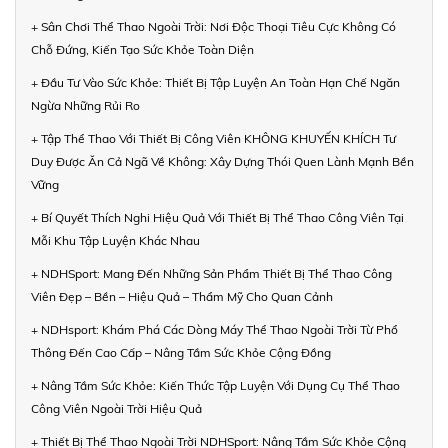
+ Sân Chơi Thể Thao Ngoài Trời: Nơi Độc Thoại Tiêu Cực Không Có
Chỗ Đứng, Kiến Tạo Sức Khỏe Toàn Diện
+ Đầu Tư Vào Sức Khỏe: Thiết Bị Tập Luyện An Toàn Hạn Chế Ngăn
Ngừa Những Rủi Ro
+ Tập Thể Thao Với Thiết Bị Công Viên KHÔNG KHUYẾN KHÍCH Tư
Duy Được Ăn Cả Ngã Về Không: Xây Dựng Thói Quen Lành Mạnh Bền
Vững
+ Bí Quyết Thích Nghi Hiệu Quả Với Thiết Bị Thể Thao Công Viên Tại
Mỗi Khu Tập Luyện Khác Nhau
+ NDHSport: Mang Đến Những Sản Phẩm Thiết Bị Thể Thao Công
Viên Đẹp – Bền – Hiệu Quả – Thẩm Mỹ Cho Quan Cảnh
+ NDHsport: Khám Phá Các Dòng Máy Thể Thao Ngoài Trời Từ Phổ
Thông Đến Cao Cấp – Nâng Tầm Sức Khỏe Cộng Đồng
+ Nâng Tầm Sức Khỏe: Kiến Thức Tập Luyện Với Dụng Cụ Thể Thao
Công Viên Ngoài Trời Hiệu Quả
+ Thiết Bị Thể Thao Ngoài Trời NDHSport: Nâng Tầm Sức Khỏe Cộng