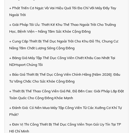
+ Phát Triển Cơ Ngực Và Vai Hiệu Quả Tối Đa Chỉ Với Máy Đẩy Tay
Ngoài Trời
+ Giải Pháp Tối Ưu: Thiết Kế Khu Thể Thao Ngoài Trời Cho Trường
Học, Bệnh Viện – Nâng Tầm Sức Khỏe Cộng Đồng
+ Cung Cấp Thiết Bị Thể Dục Ngoài Trời Cho Khu Đô Thị, Chung Cư:
Nâng Tầm Chất Lượng Sống Cộng Đồng
+ Bảng Giá Máy Tập Thể Dục Công Viên Chiết Khấu Cao Nhất Tại
NDHsport Chúng Tôi
+ Báo Giá Thiết Bị Thể Dục Công Viên Chính Hãng [Năm 2026]: Đầu
Tư Vững Chắc Cho Sức Khỏe Cộng Đồng
+ Thiết Bị Thể Thao Công Viên Giá Rẻ, Độ Bền Cao: Giải Pháp Lắp Đặt
Toàn Quốc Cho Cộng Đồng Khỏe Mạnh
+ Đánh Giá: Có Nên Mua Máy Tập Công Viên Từ Các Xưởng Cơ Khí Tự
Phát?
+ Đơn Vị Thi Công Thiết Bị Thể Dục Công Viên Trọn Gói Uy Tín Tại TP
Hồ Chí Minh