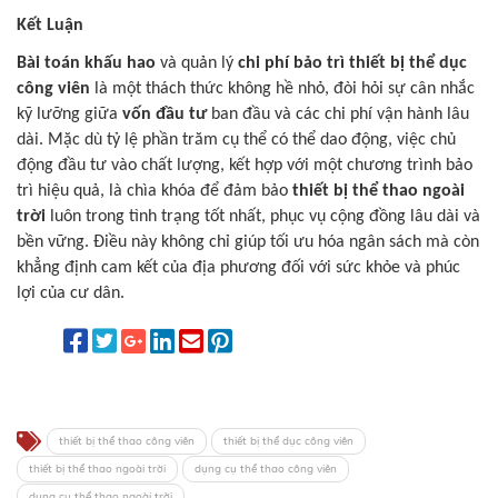
Kết Luận
Bài toán khấu hao
và quản lý
chi phí bảo trì thiết bị thể dục
công viên
là một thách thức không hề nhỏ, đòi hỏi sự cân nhắc
kỹ lưỡng giữa
vốn đầu tư
ban đầu và các chi phí vận hành lâu
dài. Mặc dù tỷ lệ phần trăm cụ thể có thể dao động, việc chủ
động đầu tư vào chất lượng, kết hợp với một chương trình bảo
trì hiệu quả, là chìa khóa để đảm bảo
thiết bị thể thao ngoài
trời
luôn trong tình trạng tốt nhất, phục vụ cộng đồng lâu dài và
bền vững. Điều này không chỉ giúp tối ưu hóa ngân sách mà còn
khẳng định cam kết của địa phương đối với sức khỏe và phúc
lợi của cư dân.
thiết bị thể thao công viên
thiết bị thể dục công viên
thiết bị thể thao ngoài trời
dụng cụ thể thao công viên
dụng cụ thể thao ngoài trời