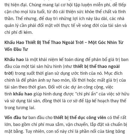
thị hiện đại. Chúng mang lại cơ hội tập luyện miễn phí, dễ tiếp
cận cho mọi lứa tuổi, từ đó cải thiện sức khỏe thể chất và tinh
thần. Thế nhưng, để duy trì những lợi ích này lâu dài, các nhà
quản lý cần phải đối mặt với thực tế về vòng đời của tài sản và
chi phí đi kèm.
Khấu Hao Thiết Bị Thể Thao Ngoài Trời – Một Góc Nhìn Từ
Vốn Đầu Tư
Khấu hao
là một khái niệm kế toán dùng để phân bổ giá trị ban
đầu của một tài sản hữu hình (như
thiết bị thể thao ngoài
trời
) trong suốt thời gian sử dụng ước tính của nó. Mục đích
chính là để phản ánh sự hao mòn, lỗi thời hoặc mất giá trị của
tài sản theo thời gian. Đối với các dự án công cộng, việc
tính
khấu hao
giúp hình dung được "chi phí ẩn" của việc sở hữu
và sử dụng tài sản, đồng thời là cơ sở để lập kế hoạch thay thế
trong tương lai.
Vốn đầu tư
ban đầu cho
thiết bị thể dục công viên
có thể rất
lớn, bao gồm chi phí mua sắm, vận chuyển, lắp đặt và chuẩn bị
mặt bằng. Tuy nhiên, con số này chỉ là phần nổi của tảng băng