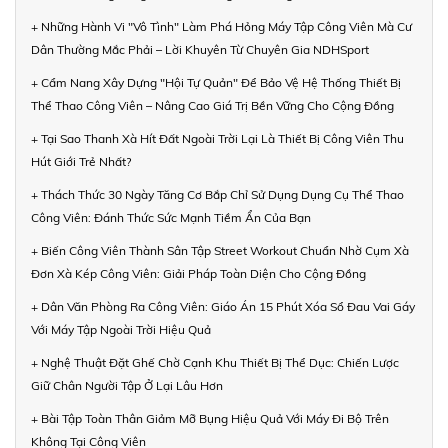
+ Những Hành Vi "Vô Tình" Làm Phá Hỏng Máy Tập Công Viên Mà Cư
Dân Thường Mắc Phải – Lời Khuyên Từ Chuyên Gia NDHSport
+ Cẩm Nang Xây Dựng "Hội Tự Quản" Để Bảo Vệ Hệ Thống Thiết Bị
Thể Thao Công Viên – Nâng Cao Giá Trị Bền Vững Cho Cộng Đồng
+ Tại Sao Thanh Xà Hít Đất Ngoài Trời Lại Là Thiết Bị Công Viên Thu
Hút Giới Trẻ Nhất?
+ Thách Thức 30 Ngày Tăng Cơ Bắp Chỉ Sử Dụng Dụng Cụ Thể Thao
Công Viên: Đánh Thức Sức Mạnh Tiềm Ẩn Của Bạn
+ Biến Công Viên Thành Sân Tập Street Workout Chuẩn Nhờ Cụm Xà
Đơn Xà Kép Công Viên: Giải Pháp Toàn Diện Cho Cộng Đồng
+ Dân Văn Phòng Ra Công Viên: Giáo Án 15 Phút Xóa Sổ Đau Vai Gáy
Với Máy Tập Ngoài Trời Hiệu Quả
+ Nghệ Thuật Đặt Ghế Chờ Cạnh Khu Thiết Bị Thể Dục: Chiến Lược
Giữ Chân Người Tập Ở Lại Lâu Hơn
+ Bài Tập Toàn Thân Giảm Mỡ Bụng Hiệu Quả Với Máy Đi Bộ Trên
Không Tại Công Viên