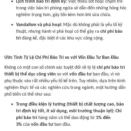
Lịch trình bảo trì định kỳ:
Việc thiếu sót hoặc chậm trễ
trong việc bảo trì phòng ngừa sẽ dẫn đến những hỏng hóc
nghiêm trọng hơn, gây tốn kém hơn khi sửa chữa.
Vandalism và phá hoại:
Mặc dù không phải là yếu tố kỹ
thuật, nhưng hành vi phá hoại có thể gây ra
chi phí bảo
trì
đáng kể, đặc biệt ở các khu vực công cộng.
Ước Tính Tỷ Lệ Chi Phí Bảo Trì so với Vốn Đầu Tư Ban Đầu
Không có một con số chính xác tuyệt đối về tỷ lệ
chi phí bảo trì
thiết bị thể dục công viên
so với
vốn đầu tư
ban đầu, vì nó
phụ thuộc vào rất nhiều yếu tố kể trên. Tuy nhiên, dựa trên kinh
nghiệm thực tế và các nghiên cứu trong ngành, một hướng dẫn
phổ biến có thể như sau:
Trong điều kiện lý tưởng (thiết bị chất lượng cao, bảo
trì định kỳ tốt, ít sử dụng, môi trường thuận lợi):
Chi
phí bảo trì
hàng năm có thể dao động từ
1% đến
3%
của
vốn đầu tư
ban đầu.