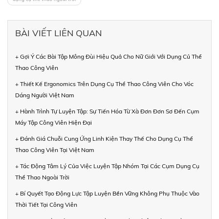
BÀI VIẾT LIÊN QUAN
+ Gợi Ý Các Bài Tập Mông Đùi Hiệu Quả Cho Nữ Giới Với Dụng Củ Thể
Thao Công Viên
+ Thiết Kế Ergonomics Trên Dụng Cụ Thể Thao Công Viên Cho Vóc
Dáng Người Việt Nam
+ Hành Trình Tự Luyện Tập: Sự Tiến Hóa Từ Xà Đơn Đơn Sơ Đến Cụm
Máy Tập Công Viên Hiện Đại
+ Đánh Giá Chuỗi Cung Ứng Linh Kiện Thay Thế Cho Dụng Cụ Thể
Thao Công Viên Tại Việt Nam
+ Tác Động Tâm Lý Của Việc Luyện Tập Nhóm Tại Các Cụm Dụng Cụ
Thể Thao Ngoài Trời
+ Bí Quyết Tạo Động Lực Tập Luyện Bền Vững Không Phụ Thuộc Vào
Thời Tiết Tại Công Viên