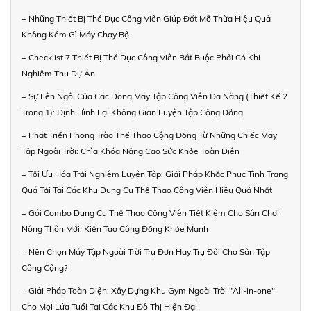
+ Những Thiết Bị Thể Dục Công Viên Giúp Đốt Mỡ Thừa Hiệu Quả
Không Kém Gì Máy Chạy Bộ
+ Checklist 7 Thiết Bị Thể Dục Công Viên Bắt Buộc Phải Có Khi
Nghiệm Thu Dự Án
+ Sự Lên Ngôi Của Các Dòng Máy Tập Công Viên Đa Năng (Thiết Kế 2
Trong 1): Định Hình Lại Không Gian Luyện Tập Cộng Đồng
+ Phát Triển Phong Trào Thể Thao Cộng Đồng Từ Những Chiếc Máy
Tập Ngoài Trời: Chìa Khóa Nâng Cao Sức Khỏe Toàn Diện
+ Tối Ưu Hóa Trải Nghiệm Luyện Tập: Giải Pháp Khắc Phục Tình Trạng
Quá Tải Tại Các Khu Dụng Cụ Thể Thao Công Viên Hiệu Quả Nhất
+ Gói Combo Dụng Cụ Thể Thao Công Viên Tiết Kiệm Cho Sân Chơi
Nông Thôn Mới: Kiến Tạo Cộng Đồng Khỏe Mạnh
+ Nên Chọn Máy Tập Ngoài Trời Trụ Đơn Hay Trụ Đôi Cho Sân Tập
Công Cộng?
+ Giải Pháp Toàn Diện: Xây Dựng Khu Gym Ngoài Trời "All-in-one"
Cho Mọi Lứa Tuổi Tại Các Khu Đô Thị Hiện Đại