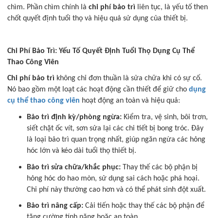
chìm. Phần chìm chính là
chi phí bảo trì
liên tục, là yếu tố then
chốt quyết định tuổi thọ và hiệu quả sử dụng của thiết bị.
Chi Phí Bảo Trì: Yếu Tố Quyết Định Tuổi Thọ Dụng Cụ Thể
Thao Công Viên
Chi phí bảo trì
không chỉ đơn thuần là sửa chữa khi có sự cố.
Nó bao gồm một loạt các hoạt động cần thiết để giữ cho
dụng
cụ thể thao công viên
hoạt động an toàn và hiệu quả:
Bảo trì định kỳ/phòng ngừa:
Kiểm tra, vệ sinh, bôi trơn,
siết chặt ốc vít, sơn sửa lại các chi tiết bị bong tróc. Đây
là loại bảo trì quan trọng nhất, giúp ngăn ngừa các hỏng
hóc lớn và kéo dài tuổi thọ thiết bị.
Bảo trì sửa chữa/khắc phục:
Thay thế các bộ phận bị
hỏng hóc do hao mòn, sử dụng sai cách hoặc phá hoại.
Chi phí này thường cao hơn và có thể phát sinh đột xuất.
Bảo trì nâng cấp:
Cải tiến hoặc thay thế các bộ phận để
tăng cường tính năng hoặc an toàn.