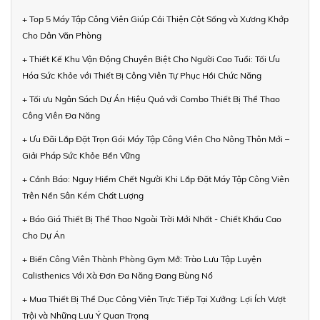
+ Top 5 Máy Tập Công Viên Giúp Cải Thiện Cột Sống và Xương Khớp
Cho Dân Văn Phòng
+ Thiết Kế Khu Vận Động Chuyên Biệt Cho Người Cao Tuổi: Tối Ưu
Hóa Sức Khỏe với Thiết Bị Công Viên Tự Phục Hồi Chức Năng
+ Tối ưu Ngân Sách Dự Án Hiệu Quả với Combo Thiết Bị Thể Thao
Công Viên Đa Năng
+ Ưu Đãi Lắp Đặt Trọn Gói Máy Tập Công Viên Cho Nông Thôn Mới –
Giải Pháp Sức Khỏe Bền Vững
+ Cảnh Báo: Nguy Hiểm Chết Người Khi Lắp Đặt Máy Tập Công Viên
Trên Nền Sân Kém Chất Lượng
+ Báo Giá Thiết Bị Thể Thao Ngoài Trời Mới Nhất - Chiết Khấu Cao
Cho Dự Án
+ Biến Công Viên Thành Phòng Gym Mở: Trào Lưu Tập Luyện
Calisthenics Với Xà Đơn Đa Năng Đang Bùng Nổ
+ Mua Thiết Bị Thể Dục Công Viên Trực Tiếp Tại Xưởng: Lợi Ích Vượt
Trội và Những Lưu Ý Quan Trọng