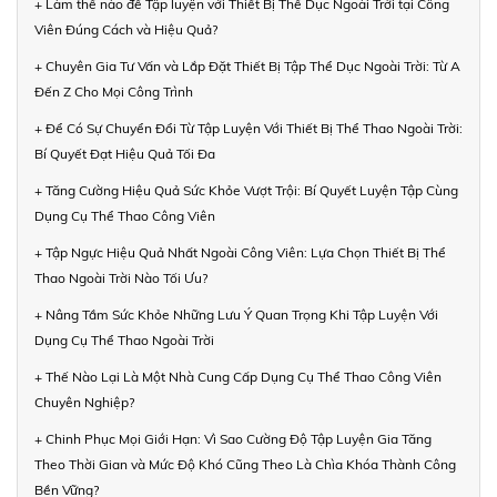
+ Làm thế nào để Tập luyện với Thiết Bị Thể Dục Ngoài Trời tại Công
Viên Đúng Cách và Hiệu Quả?
+ Chuyên Gia Tư Vấn và Lắp Đặt Thiết Bị Tập Thể Dục Ngoài Trời: Từ A
Đến Z Cho Mọi Công Trình
+ Để Có Sự Chuyển Đổi Từ Tập Luyện Với Thiết Bị Thể Thao Ngoài Trời:
Bí Quyết Đạt Hiệu Quả Tối Đa
+ Tăng Cường Hiệu Quả Sức Khỏe Vượt Trội: Bí Quyết Luyện Tập Cùng
Dụng Cụ Thể Thao Công Viên
+ Tập Ngực Hiệu Quả Nhất Ngoài Công Viên: Lựa Chọn Thiết Bị Thể
Thao Ngoài Trời Nào Tối Ưu?
+ Nâng Tầm Sức Khỏe Những Lưu Ý Quan Trọng Khi Tập Luyện Với
Dụng Cụ Thể Thao Ngoài Trời
+ Thế Nào Lại Là Một Nhà Cung Cấp Dụng Cụ Thể Thao Công Viên
Chuyên Nghiệp?
+ Chinh Phục Mọi Giới Hạn: Vì Sao Cường Độ Tập Luyện Gia Tăng
Theo Thời Gian và Mức Độ Khó Cũng Theo Là Chìa Khóa Thành Công
Bền Vững?