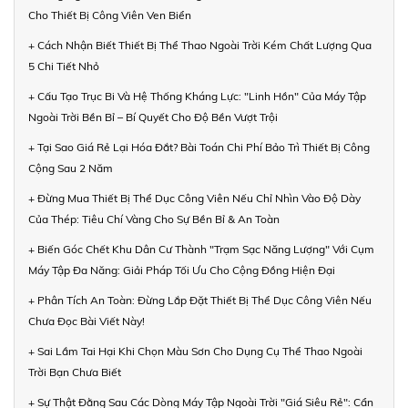
Cho Thiết Bị Công Viên Ven Biển
+ Cách Nhận Biết Thiết Bị Thể Thao Ngoài Trời Kém Chất Lượng Qua
5 Chi Tiết Nhỏ
+ Cấu Tạo Trục Bi Và Hệ Thống Kháng Lực: "Linh Hồn" Của Máy Tập
Ngoài Trời Bền Bỉ – Bí Quyết Cho Độ Bền Vượt Trội
+ Tại Sao Giá Rẻ Lại Hóa Đắt? Bài Toán Chi Phí Bảo Trì Thiết Bị Công
Cộng Sau 2 Năm
+ Đừng Mua Thiết Bị Thể Dục Công Viên Nếu Chỉ Nhìn Vào Độ Dày
Của Thép: Tiêu Chí Vàng Cho Sự Bền Bỉ & An Toàn
+ Biến Góc Chết Khu Dân Cư Thành "Trạm Sạc Năng Lượng" Với Cụm
Máy Tập Đa Năng: Giải Pháp Tối Ưu Cho Cộng Đồng Hiện Đại
+ Phân Tích An Toàn: Đừng Lắp Đặt Thiết Bị Thể Dục Công Viên Nếu
Chưa Đọc Bài Viết Này!
+ Sai Lầm Tai Hại Khi Chọn Màu Sơn Cho Dụng Cụ Thể Thao Ngoài
Trời Bạn Chưa Biết
+ Sự Thật Đằng Sau Các Dòng Máy Tập Ngoài Trời "Giá Siêu Rẻ": Cẩn