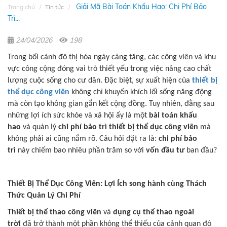
Giải Mã Bài Toán Khấu Hao: Chi Phí Bảo
Trang chủ
Tin tức
Trì...
24/04/2026
198
Trong bối cảnh đô thị hóa ngày càng tăng, các công viên và khu
vực công cộng đóng vai trò thiết yếu trong việc nâng cao chất
lượng cuộc sống cho cư dân. Đặc biệt, sự xuất hiện của
thiết bị
thể dục công viên
không chỉ khuyến khích lối sống năng động
mà còn tạo không gian gắn kết cộng đồng. Tuy nhiên, đằng sau
những lợi ích sức khỏe và xã hội ấy là một
bài toán khấu
hao
và quản lý
chi phí bảo trì thiết bị thể dục công viên
mà
không phải ai cũng nắm rõ. Câu hỏi đặt ra là:
chi phí bảo
trì
này chiếm bao nhiêu phần trăm so với
vốn đầu tư
ban đầu?
Thiết Bị Thể Dục Công Viên: Lợi Ích song hành cùng Thách
Thức Quản Lý Chi Phí
Thiết bị thể thao công viên
và
dụng cụ thể thao ngoài
trời
đã trở thành một phần không thể thiếu của cảnh quan đô