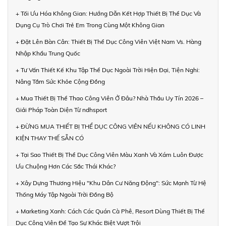
+ Tối Ưu Hóa Không Gian: Hướng Dẫn Kết Hợp Thiết Bị Thể Dục Và
Dụng Cụ Trò Chơi Trẻ Em Trong Cùng Một Không Gian
+ Đặt Lên Bàn Cân: Thiết Bị Thể Dục Công Viên Việt Nam Vs. Hàng
Nhập Khẩu Trung Quốc
+ Tư Vấn Thiết Kế Khu Tập Thể Dục Ngoài Trời Hiện Đại, Tiện Nghi:
Nâng Tầm Sức Khỏe Cộng Đồng
+ Mua Thiết Bị Thể Thao Công Viên Ở Đâu? Nhà Thầu Uy Tín 2026 –
Giải Pháp Toàn Diện Từ ndhsport
+ ĐỪNG MUA THIẾT BỊ THỂ DỤC CÔNG VIÊN NẾU KHÔNG CÓ LINH
KIỆN THAY THẾ SẴN CÓ
+ Tại Sao Thiết Bị Thể Dục Công Viên Màu Xanh Và Xám Luôn Được
Ưu Chuộng Hơn Các Sắc Thái Khác?
+ Xây Dựng Thương Hiệu "Khu Dân Cư Năng Động": Sức Mạnh Từ Hệ
Thống Máy Tập Ngoài Trời Đồng Bộ
+ Marketing Xanh: Cách Các Quán Cà Phê, Resort Dùng Thiết Bị Thể
Dục Công Viên Để Tạo Sự Khác Biệt Vượt Trội