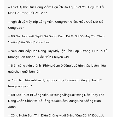
+ Thiết Bị Thể Dục Công Viên: Tiện Ích Đô Thị Thiết Yếu Hay Chỉ Là
Món Đồ Trang Trí Đắt Tiền?
+ Nghịch Lý Máy Tập Công Viên: Càng Đơn Giản, Hiệu Quả Đốt Mỡ
Càng Cao?
+ Tối Đa Hóa Lượt Người Sử Dụng: Cách Bố Trí Sơ Đồ Máy Tập Theo
"Luồng Vận Động" Khoa Học
+ Nên Mua Máy Đơn Năng Hay Máy Tập Tích Hợp 3-trong-1 Để Tối Ưu
Không Gian Xanh? – Góc Nhìn Chuyên Gia
+ Biến công viên thành "Phòng Gym 0 đồng": Lộ trình tập luyện hiệu
quả cho người bận rộn
+ Phân tích tần suất sử dụng: Loại máy tập nào thường bị "bỏ rơi"
trong công viên?
+ Tại Sao Thiết Bị Công Viên Tự Đứng Vững Lại Đang Dần Thay Thế
Dạng Chân Chôn Đổ Bê Tông? Cuộc Cách Mạng Cho Không Gian
Xanh
+ Công Nghệ Sơn Tĩnh Điện Chống Muối Biển: "Cứu Cánh" Đắc Lực