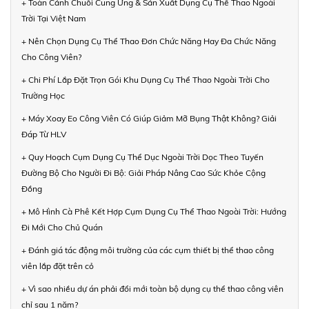
+ Toàn Cảnh Chuỗi Cung Ứng & Sản Xuất Dụng Cụ Thể Thao Ngoài
Trời Tại Việt Nam
+ Nên Chọn Dụng Cụ Thể Thao Đơn Chức Năng Hay Đa Chức Năng
Cho Công Viên?
+ Chi Phí Lắp Đặt Trọn Gói Khu Dụng Cụ Thể Thao Ngoài Trời Cho
Trường Học
+ Máy Xoay Eo Công Viên Có Giúp Giảm Mỡ Bụng Thật Không? Giải
Đáp Từ HLV
+ Quy Hoạch Cụm Dụng Cụ Thể Dục Ngoài Trời Dọc Theo Tuyến
Đường Bộ Cho Người Đi Bộ: Giải Pháp Nâng Cao Sức Khỏe Cộng
Đồng
+ Mô Hình Cà Phê Kết Hợp Cụm Dụng Cụ Thể Thao Ngoài Trời: Hướng
Đi Mới Cho Chủ Quán
+ Đánh giá tác động môi trường của các cụm thiết bị thể thao công
viên lắp đặt trên cỏ
+ Vì sao nhiều dự án phải đổi mới toàn bộ dụng cụ thể thao công viên
chỉ sau 1 năm?