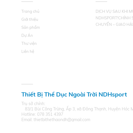
Trang chủ
DỊCH VỤ SAU KHI 
NDHSPORT!CHÍNH 
Giới thiệu
CHUYỂN – GIAO HÀ
Sản phẩm
Dự Án
Thư viện
Liên hệ
THÔNG TIN LIÊN HỆ
Thiết Bị Thể Dục Ngoài Trời NDHsport
Trụ sở chính:
83/1 Bùi Công Trừng, Ấp 3, xã Đông Thạnh, Huyện Hóc 
Hotline: 078 351 4397
Email: thietbithethaondh@gmail.com