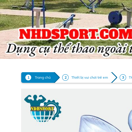
Trang chủ
Thiết bị vui chơi trẻ em
T