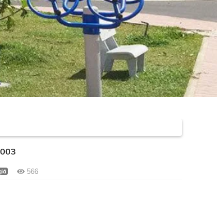
003
566
giá