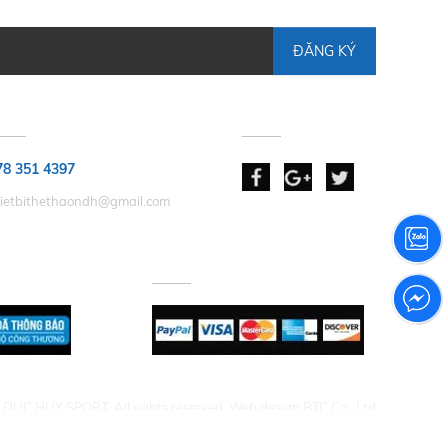
ĐĂNG KÝ
HẢN HỒI GÓP Ý
KẾT NỐI
78 351 4397
hietbithethaondh@gmail.com
 NHẬN
CHẤP NHẬN THANH TOÁN
DUC HUY SPORT. All rights reserved. Web design BTC Co., Ltd