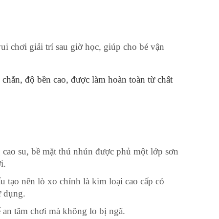
i chơi giải trí sau giờ học, giúp cho bé vận
c chắn, độ bền cao, được làm hoàn toàn từ chất
g cao su, bề mặt thú nhún được phủ một lớp sơn
i.
 tạo nên lò xo chính là kim loại cao cấp có
ử dụng.
ể an tâm chơi mà không lo bị ngã.