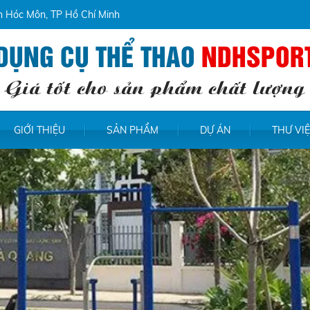
ện Hóc Môn, TP Hồ Chí Minh
DỤNG CỤ THỂ THAO
NDHSPOR
Giá tốt cho sản phẩm chất lượng
GIỚI THIỆU
SẢN PHẨM
DỰ ÁN
THƯ VI