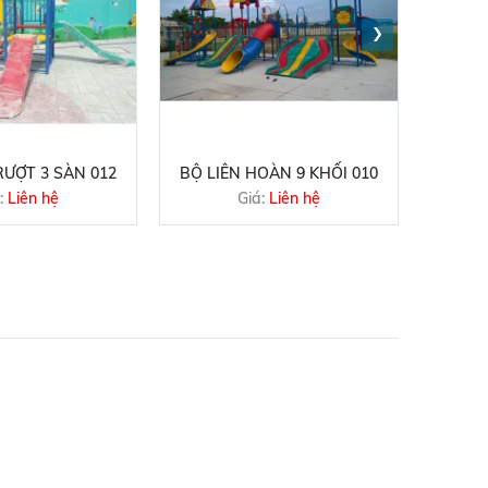
›
ƯỢT 3 SÀN 012
BỘ LIÊN HOÀN 9 KHỐI 010
CẦU T
:
Liên hệ
Giá:
Liên hệ