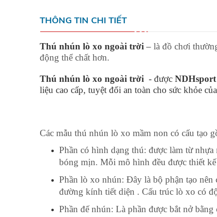
THÔNG TIN CHI TIẾT
Thú nhún lò xo ngoài trời
–
là đồ chơi thườn
động thể chất hơn.
Thú nhún lò xo ngoài trời
- được
NDHsport
liệu cao cấp, tuyệt đối an toàn cho sức khỏe củ
Các mẫu thú nhún lò xo mầm non có cấu tạo g
Phần có hình dạng thú: được làm từ nhựa 
bóng mịn. Mỗi mô hình đều được thiết kế 
Phần lò xo nhún: Đây là bộ phận tạo nên c
đường kính tiết diện . Cấu trúc lò xo có 
Phần đế nhún: Là phần được bắt nở bằng ốc