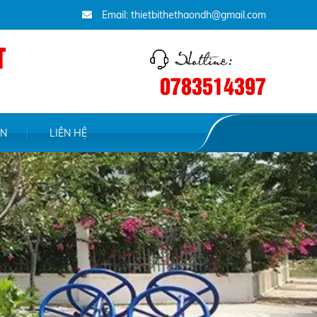
Email: thietbithethaondh@gmail.com
T
0783514397
ỆN
LIÊN HỆ