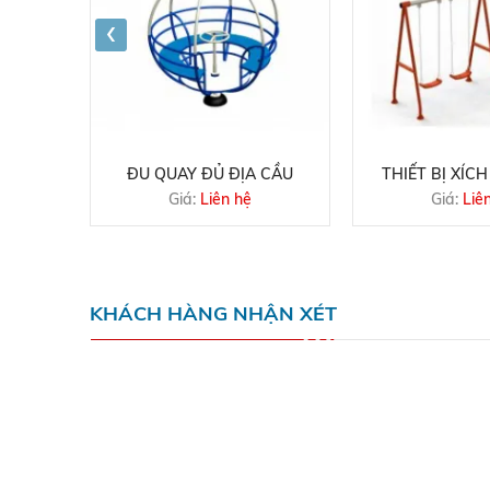
‹
Y TRÒN
ĐU QUAY ĐỦ ĐỊA CẦU
THIẾT BỊ XÍCH
Giá:
Liên hệ
Giá:
Liê
KHÁCH HÀNG NHẬN XÉT
VỀ CHÚNG TÔI
HỖ TRỢ KHÁCH 