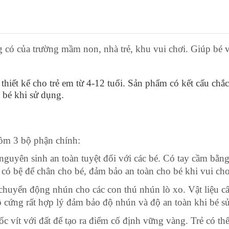
g có của trường mầm non, nhà trẻ, khu vui chơi. Giúp bé vu
thiết kế cho trẻ em từ 4-12 tuổi. Sản phẩm có kết cấu chắ
a bé khi sử dụng.
ồm 3 bộ phận chính:
nguyên sinh an toàn tuyệt đối với các bé. Có tay cầm bằn
có bệ để chân cho bé, đảm bảo an toàn cho bé khi vui chơ
huyển động nhún cho các con thú nhún lò xo. Vật liệu cấu
độ cứng rất hợp lý đảm bảo độ nhún và độ an toàn khi bé s
 vít với đất để tạo ra điểm cố định vững vàng. Trẻ có th