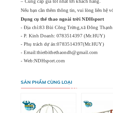
– Cung cấp giá tốt nhất tới khách hàng.
Nếu bạn cần thêm thông tin, vui lòng liên hệ vớ
Dụng cụ thể thao ngoài trời NDHsport
- Địa chỉ:83 Bùi Công Trừng,xã Đông Th
- P. Kinh Doanh: 0783514397 (Mr.HUY)
- Phụ trách dự án:0783514397(Mr.HUY)
- Email:thietbithethaondh@gmail.com
- Web:NDHsport.com
SẢN PHẨM CÙNG LOẠI