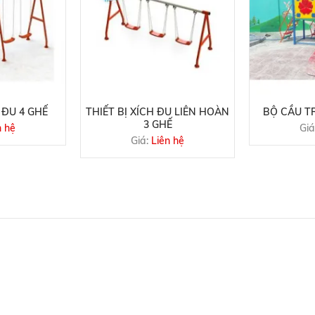
 ĐU 4 GHẾ
THIẾT BỊ XÍCH ĐU LIÊN HOÀN
BỘ CẦU TR
3 GHẾ
n hệ
Giá
Giá:
Liên hệ
HÀNG
ĐĂNG KÝ NHẬN EMAIL