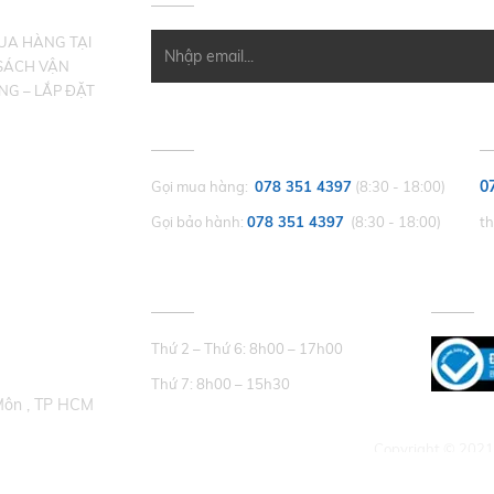
MUA HÀNG TẠI
SÁCH VẬN
NG – LẮP ĐẶT
CHĂM SÓC KHÁCH HÀNG
P
0
Gọi mua hàng:
078 351 4397
(8:30 - 18:00)
Gọi bảo hành:
078 351 4397
(8:30 - 18:00)
t
THỜI GIAN LÀM VIỆC
CHỨNG
Thứ 2 – Thứ 6: 8h00 – 17h00
Thứ 7: 8h00 – 15h30
Môn , TP HCM
Copyright © 2021 