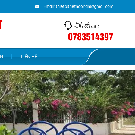
Email: thietbithethaondh@gmail.com
T
0783514397
ỆN
LIÊN HỆ