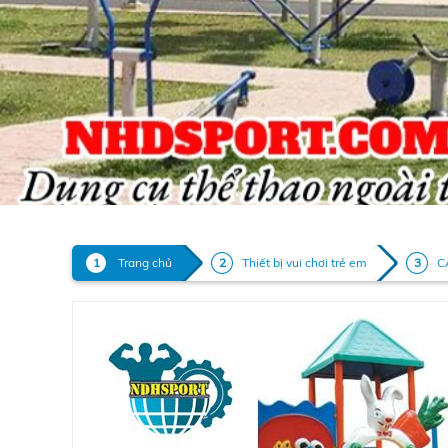
Trang chủ
Thiết bị vui chơi trẻ em
C