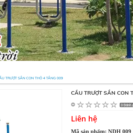
ẦU TRƯỢT SẮN CON THỎ 4 TẦNG 009
CẦU TRƯỢT SẮN CON T
0 Đánh 
Liên hệ
Mã sản phẩm: NDH 009