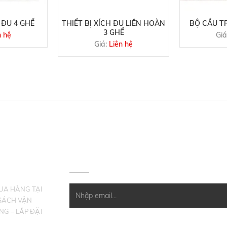
 ĐU 4 GHẾ
THIẾT BỊ XÍCH ĐU LIÊN HOÀN
BỘ CẦU TR
3 GHẾ
n hệ
Giá
Giá:
Liên hệ
HÀNG
ĐĂNG KÝ NHẬN EMAIL
MUA HÀNG TẠI
SÁCH VẬN
NG – LẮP ĐẶT