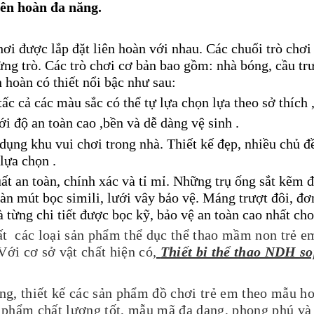
iên hoàn đa năng.
hơi được lắp đặt liên hoàn với nhau. Các chuổi trò chơi
ng trò. Các trò chơi cơ bản bao gồm: nhà bóng, cầu trượ
 hoàn có thiết nổi bậc như sau:
c cả các màu sắc có thể tự lựa chọn lựa theo sở thích ,
ới độ an toàn cao ,bền và dễ dàng vệ sinh .
dụng khu vui chơi trong nhà. Thiết kế đẹp, nhiều chủ đ
lựa chọn .
t an toàn, chính xác và tỉ mỉ. Những trụ ống sắt kẽm 
 sàn mút bọc simili, lưới vây bảo vệ. Máng trượt đôi,
từng chi tiết được bọc kỹ, bảo vệ an toàn cao nhất cho 
t các loại sản phẩm thể dục thể thao mầm non trẻ e
Với cơ sở vật chất hiện có
,
Thiết bi thể thao NDH so
g, thiết kế các sản phẩm đồ chơi trẻ em theo mẫu ho
 phẩm chất lượng tốt, mẫu mã đa dạng, phong phú và 