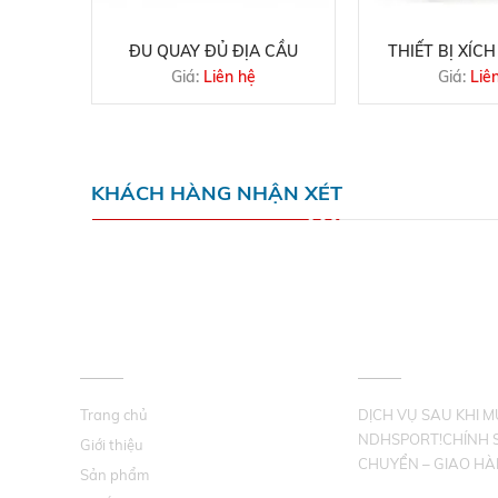
Y TRÒN
ĐU QUAY ĐỦ ĐỊA CẦU
THIẾT BỊ XÍCH
Giá:
Liên hệ
Giá:
Liê
KHÁCH HÀNG NHẬN XÉT
VỀ CHÚNG TÔI
HỖ TRỢ KHÁCH 
Trang chủ
DỊCH VỤ SAU KHI 
NDHSPORT!CHÍNH 
Giới thiệu
CHUYỂN – GIAO HÀ
Sản phẩm