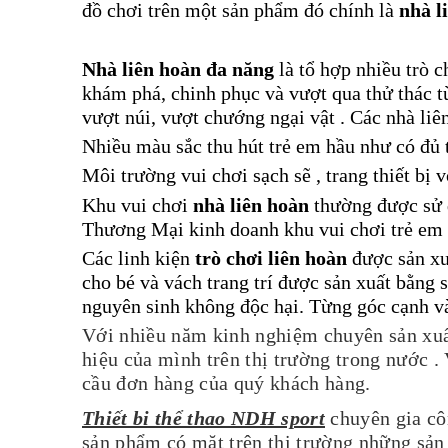
đồ chơi trên một sản phẩm đó chính là
nhà l
Nhà liên hoàn đa năng
là tổ hợp nhiều trò c
khám phá, chinh phục và vượt qua thử thác từ
vượt núi, vượt chướng ngại vật . Các nhà liên
Nhiều màu sắc thu hút trẻ em hầu như có đủ tấ
Môi trường vui chơi sạch sẽ , trang thiết bị v
Khu vui chơi
nhà liên hoàn
thường được sử 
Thương Mại kinh doanh khu vui chơi trẻ em 
Các linh kiện
trò chơi liên hoàn
được sản xuấ
cho bé và vách trang trí được sản xuất bằng
nguyên sinh không độc hại. Từng góc cạnh và 
Với nhiều năm kinh nghiệm chuyên sản xuấ
hiệu của mình trên thị trường trong nước . 
cầu đơn hàng của quý khách hàng.
Thiết bi thể thao NDH sport
chuyên gia côn
sản phẩm có mặt trên thị trường những sản