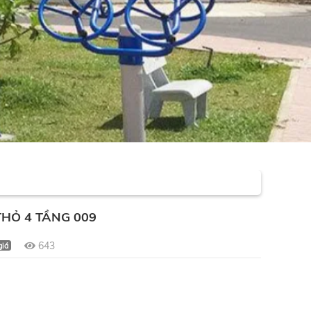
HỎ 4 TẦNG 009
643
giá