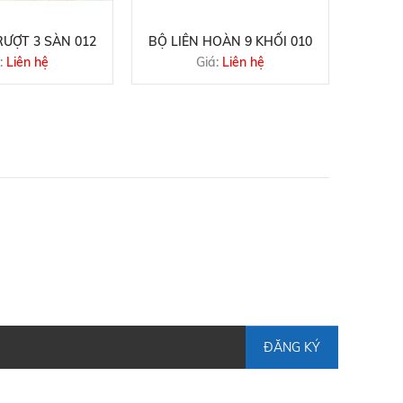
ƯỢT 3 SÀN 012
BỘ LIÊN HOÀN 9 KHỐI 010
CẦU TR
:
Liên hệ
Giá:
Liên hệ
ĐĂNG KÝ