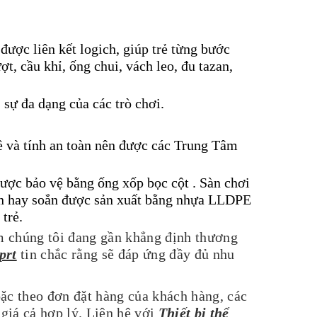
 được liên kết logich, giúp trẻ từng bước
t, cầu khỉ, ống chui, vách leo, đu tazan,
 sự đa dạng của các trò chơi.
ề và tính an toàn nên được các Trung Tâm
được bảo vệ bằng ống xốp bọc cột . Sàn chơi
 đơn hay soắn được sản xuất bằng nhựa LLDPE
trẻ.
m chúng tôi đang gần khẳng định thương
prt
tin chắc rằng sẽ đáp ứng đầy đủ nhu
ặc theo đơn đặt hàng của khách hàng, các
giá cả hợp lý. Liên hệ với
Thiết bi thể