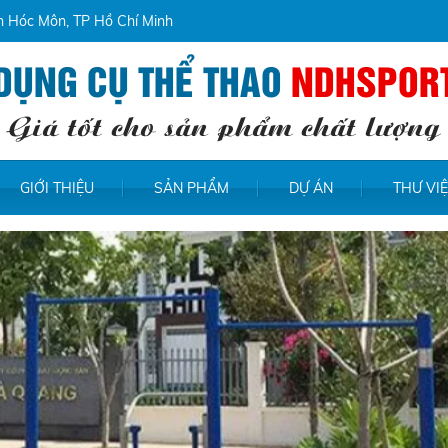
ện Hóc Môn, TP Hồ Chí Minh
DỤNG CỤ THỂ THAO
NDHSPOR
Giá tốt cho sản phẩm chất lượng
GIỚI THIỆU
SẢN PHẨM
DỰ ÁN
THƯ VI