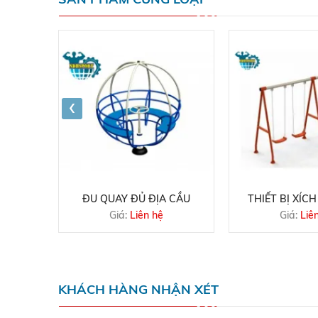
‹
Y TRÒN
ĐU QUAY ĐỦ ĐỊA CẦU
THIẾT BỊ XÍCH
Giá:
Liên hệ
Giá:
Liê
KHÁCH HÀNG NHẬN XÉT