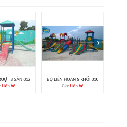
›
ƯỢT 3 SÀN 012
BỘ LIÊN HOÀN 9 KHỐI 010
CẦU T
:
Liên hệ
Giá:
Liên hệ