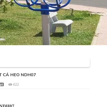
T CÁ HEO NDH07
622
giá
o NDH07