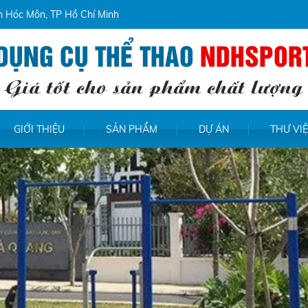
ện Hóc Môn, TP Hồ Chí Minh
DỤNG CỤ THỂ THAO
NDHSPOR
Giá tốt cho sản phẩm chất lượng
GIỚI THIỆU
SẢN PHẨM
DỰ ÁN
THƯ VI