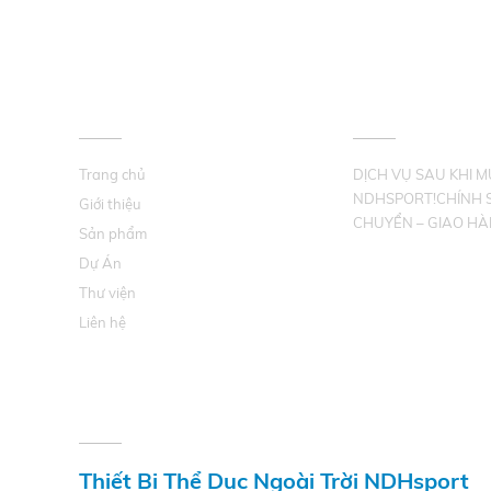
VỀ CHÚNG TÔI
HỖ TRỢ KHÁCH 
Trang chủ
DỊCH VỤ SAU KHI 
NDHSPORT!CHÍNH 
Giới thiệu
CHUYỂN – GIAO HÀ
Sản phẩm
Dự Án
Thư viện
Liên hệ
THÔNG TIN LIÊN HỆ
Thiết Bị Thể Dục Ngoài Trời NDHsport