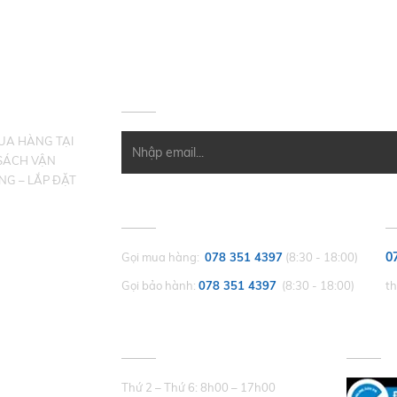
HÀNG
ĐĂNG KÝ NHẬN EMAIL
MUA HÀNG TẠI
SÁCH VẬN
NG – LẮP ĐẶT
CHĂM SÓC KHÁCH HÀNG
P
0
Gọi mua hàng:
078 351 4397
(8:30 - 18:00)
Gọi bảo hành:
078 351 4397
(8:30 - 18:00)
t
THỜI GIAN LÀM VIỆC
CHỨNG
Thứ 2 – Thứ 6: 8h00 – 17h00