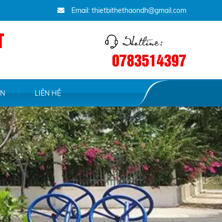
Email: thietbithethaondh@gmail.com
T
0783514397
ỆN
LIÊN HỆ