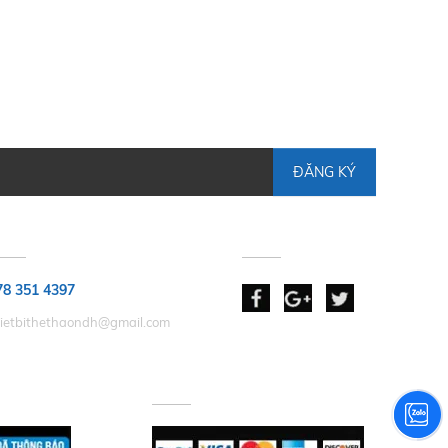
ĐĂNG KÝ
HẢN HỒI GÓP Ý
KẾT NỐI
78 351 4397
hietbithethaondh@gmail.com
 NHẬN
CHẤP NHẬN THANH TOÁN