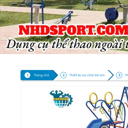
Trang chủ
Thiết bị vui chơi trẻ em
T