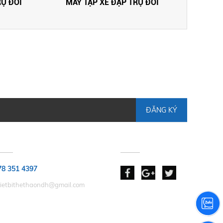
RỤ ĐÔI
MÁY TẬP XE ĐẠP TRỤ ĐÔI
ĐĂNG KÝ
HẢN HỒI GÓP Ý
KẾT NỐI
78 351 4397
hietbithethaondh@gmail.com
 NHẬN
CHẤP NHẬN THANH TOÁN