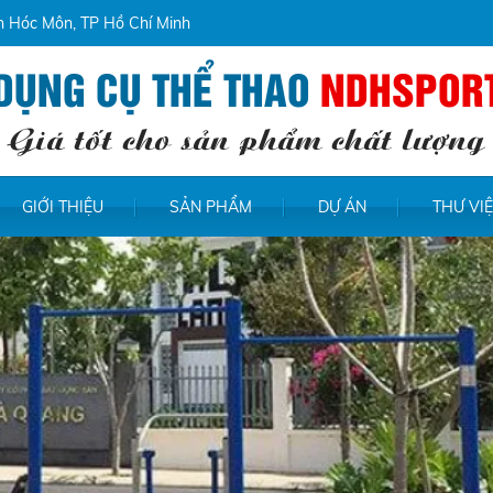
ện Hóc Môn, TP Hồ Chí Minh
DỤNG CỤ THỂ THAO
NDHSPOR
Giá tốt cho sản phẩm chất lượng
GIỚI THIỆU
SẢN PHẨM
DỰ ÁN
THƯ VI
loads/images/bannerhp-1%20(2).jpg doesn't exist File
s/images/bannerhp-1%20(2).jpg doesn't exist