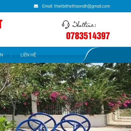
Email: thietbithethaondh@gmail.com
T
0783514397
ỆN
LIÊN HỆ