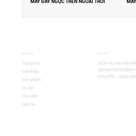
TRỜI
MÁY ĐẨY NGỰC TRÊN NGOÀI TRỜI
MÁY
VỀ CHÚNG TÔI
HỖ TRỢ KHÁCH 
Trang chủ
DỊCH VỤ SAU KHI 
NDHSPORT!CHÍNH 
Giới thiệu
CHUYỂN – GIAO HÀ
Sản phẩm
Dự Án
Thư viện
Liên hệ
THÔNG TIN LIÊN HỆ