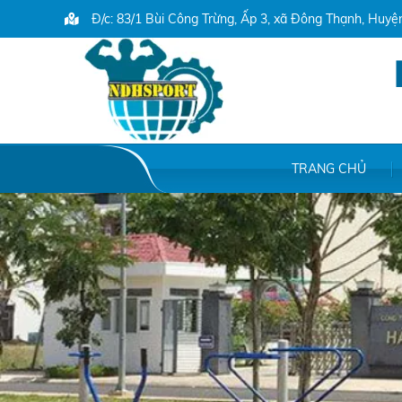
Đ/c: 83/1 Bùi Công Trừng, Ấp 3, xã Đông Thạnh, Huy
TRANG CHỦ
File /home/ndhsport/domains/ndhsport.com/public_html/backend/web/up
/home/ndhsport/domains/ndhsport.com/public_html/backend/web/upload