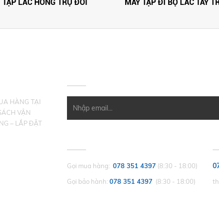
 TẬP LẮC HÔNG TRỤ ĐÔI
MÁY TẬP ĐI BỘ LẮC TAY T
HÀNG
ĐĂNG KÝ NHẬN EMAIL
MUA HÀNG TẠI
SÁCH VẬN
NG – LẮP ĐẶT
CHĂM SÓC KHÁCH HÀNG
P
0
Gọi mua hàng:
078 351 4397
(8:30 - 18:00)
Gọi bảo hành:
078 351 4397
(8:30 - 18:00)
t
THỜI GIAN LÀM VIỆC
CHỨNG