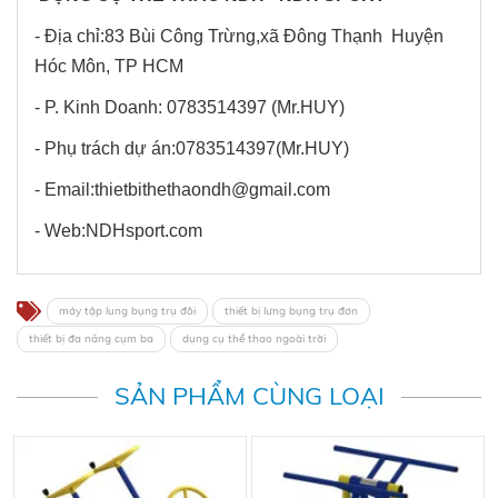
- Địa chỉ:83 Bùi Công Trừng,xã Đông Thạnh Huyện
Hóc Môn, TP HCM
- P. Kinh Doanh: 0783514397 (Mr.HUY)
- Phụ trách dự án:0783514397(Mr.HUY)
- Email:thietbithethaondh@gmail.com
- Web:NDHsport.com
máy tập lung bụng trụ đôi
thiết bị lưng bụng trụ đơn
thiết bị đa năng cụm ba
dụng cụ thể thao ngoài trời
SẢN PHẨM CÙNG LOẠI