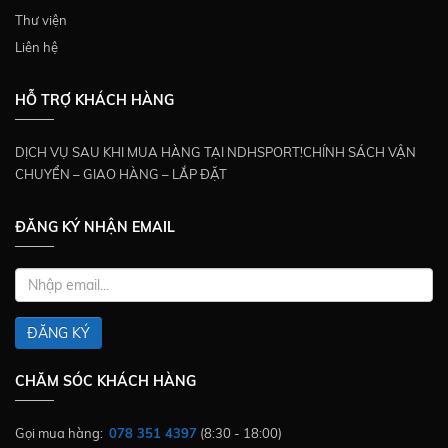
Thư viện
Liên hệ
HỖ TRỢ KHÁCH HÀNG
DỊCH VỤ SAU KHI MUA HÀNG TẠI NDHSPORT!CHÍNH SÁCH VẬN
CHUYỂN – GIAO HÀNG – LẮP ĐẶT
ĐĂNG KÝ NHẬN EMAIL
ĐĂNG KÝ
CHĂM SÓC KHÁCH HÀNG
Gọi mua hàng:
078 351 4397
(8:30 - 18:00)