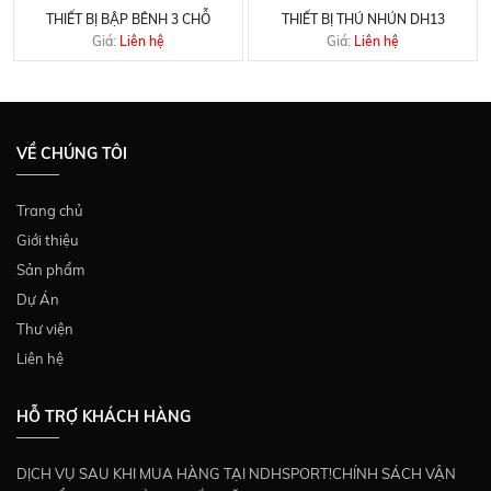
THIẾT BỊ BẬP BÊNH 3 CHỖ
THIẾT BỊ THÚ NHÚN DH13
Giá:
Liên hệ
Giá:
Liên hệ
VỀ CHÚNG TÔI
Trang chủ
Giới thiệu
Sản phẩm
Dự Án
Thư viện
Liên hệ
HỖ TRỢ KHÁCH HÀNG
DỊCH VỤ SAU KHI MUA HÀNG TẠI NDHSPORT!CHÍNH SÁCH VẬN