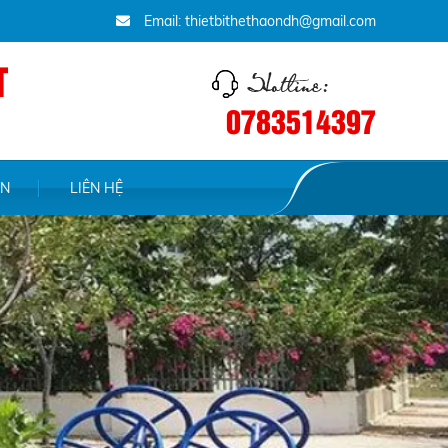
Email: thietbithethaondh@gmail.com
T
0783514397
ỆN
LIÊN HỆ