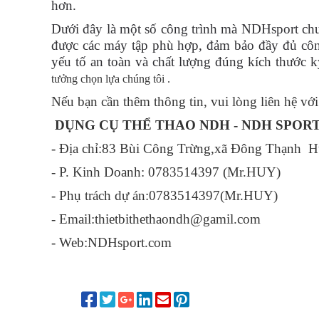
hơn.
Dưới đây là một số công trình mà NDHsport chuẩ
được các máy tập phù hợp, đảm bảo đầy đủ công n
yếu tố an toàn và chất lượng đúng kích thước kỹ
tưởng chọn lựa chúng tôi .
Nếu bạn cần thêm thông tin, vui lòng liên hệ với
DỤNG CỤ THỂ THAO NDH - NDH SPOR
- Địa chỉ:83 Bùi Công Trừng,xã Đông Thạnh
- P. Kinh Doanh: 0783514397 (Mr.HUY)
- Phụ trách dự án:0783514397(Mr.HUY)
- Email:thietbithethaondh@gamil.com
- Web:NDHsport.com