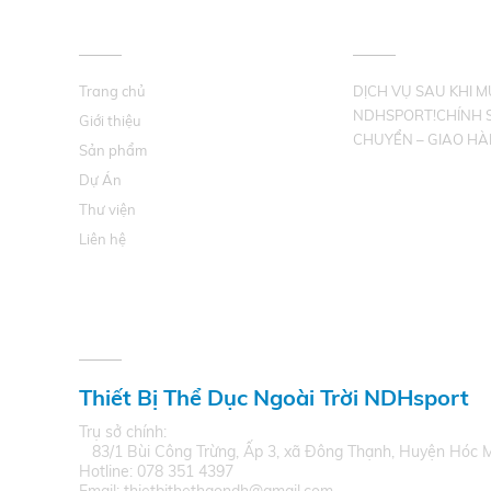
VỀ CHÚNG TÔI
HỖ TRỢ KHÁCH 
Trang chủ
DỊCH VỤ SAU KHI 
NDHSPORT!CHÍNH 
Giới thiệu
CHUYỂN – GIAO HÀ
Sản phẩm
Dự Án
Thư viện
Liên hệ
THÔNG TIN LIÊN HỆ
Thiết Bị Thể Dục Ngoài Trời NDHsport
Trụ sở chính:
83/1 Bùi Công Trừng, Ấp 3, xã Đông Thạnh, Huyện Hóc 
Hotline: 078 351 4397