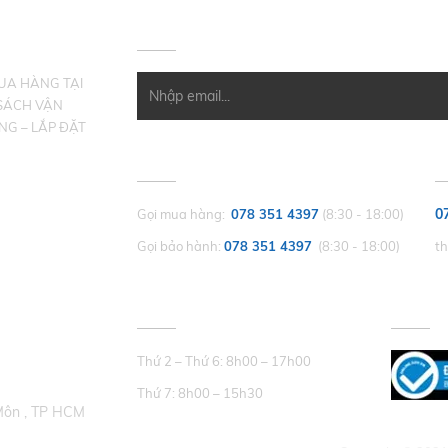
HÀNG
ĐĂNG KÝ NHẬN EMAIL
MUA HÀNG TẠI
SÁCH VẬN
NG – LẮP ĐẶT
CHĂM SÓC KHÁCH HÀNG
P
0
Gọi mua hàng:
078 351 4397
(8:30 - 18:00)
Gọi bảo hành:
078 351 4397
(8:30 - 18:00)
t
THỜI GIAN LÀM VIỆC
CHỨNG
Thứ 2 – Thứ 6: 8h00 – 17h00
Thứ 7: 8h00 – 15h30
Môn , TP HCM