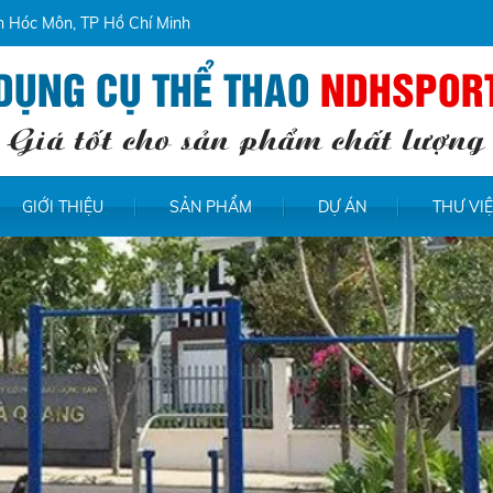
ện Hóc Môn, TP Hồ Chí Minh
DỤNG CỤ THỂ THAO
NDHSPOR
Giá tốt cho sản phẩm chất lượng
GIỚI THIỆU
SẢN PHẨM
DỰ ÁN
THƯ VI
ploads/images/bannerhp-1%20(2).jpg doesn't exist File
ds/images/bannerhp-1%20(2).jpg doesn't exist