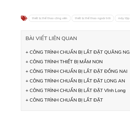
thiết bị thể thao công viên
thiết bị thể thao ngoài trời
máy tập 
BÀI VIẾT LIÊN QUAN
+ CÔNG TRÌNH CHUẨN BỊ LẮT ĐẶT QUÃNG NG
+ CÔNG TRÌNH THIẾT BỊ MẦM NON
+ CÔNG TRÌNH CHUẨN BỊ LẮT ĐẶT ĐỒNG NAI
+ CÔNG TRÌNH CHUẨN BỊ LẮT ĐẶT LONG AN
+ CÔNG TRÌNH CHUẨN BỊ LẮT ĐẶT Vĩnh Long
+ CÔNG TRÌNH CHUẨN BỊ LẮT ĐẶT