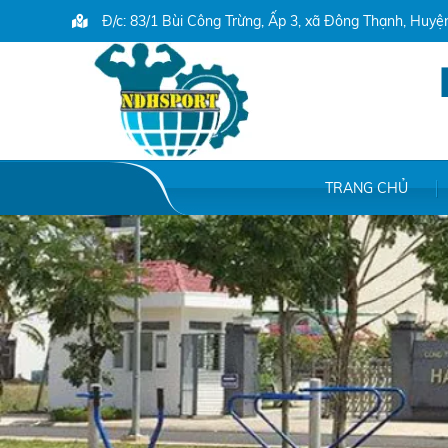
Đ/c: 83/1 Bùi Công Trừng, Ấp 3, xã Đông Thạnh, Huy
TRANG CHỦ
File /home/ndhsport/domains/ndhsport.com/public_html/backend/web/u
/home/ndhsport/domains/ndhsport.com/public_html/backend/web/uploa