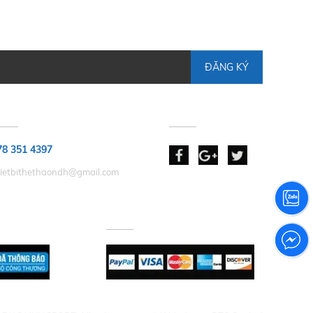
ĐĂNG KÝ
HẢN HỒI GÓP Ý
KẾT NỐI
78 351 4397
hietbithethaondh@gmail.com
 NHẬN
CHẤP NHẬN THANH TOÁN